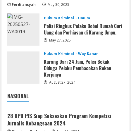
Collection Compressed Repack 2026
Ferdi ansyah
May 30, 2025
August 9, 2026
2
Hukum Kriminal
Umum
Polisi Ringkus Pelaku Bobol Rumah Curi
Resettools
Uang dan Perhiasan di Karang Umpu.
Display Changer X Portable + Crack
[Final] (x64) Final FileCR
May 27, 2025
August 9, 2026
3
Hukum Kriminal
Way Kanan
Kurang Dari 24 Jam, Polisi Bekuk
Img
Diduga Pelaku Pembacokan Rekan
Office 2019 LTSC Professional Plus
Kerjanya
Debloated Tоrrеnt
August 27, 2024
August 8, 2026
4
NASIONAL
Jakarta
Nasional
Resettools
Nik Collection (by DxO) Portable [no
28 DPD PJS Siap Sukseskan Program Kompetisi
Virus] (x64) Reddit
Jurnalis Kebangsaan 2024
August 8, 2026
5