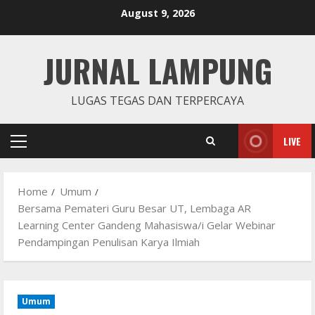
Skip
August 9, 2026
to
content
JURNAL LAMPUNG
LUGAS TEGAS DAN TERPERCAYA
LIVE
Primary
Menu
Home
Umum
Bersama Pemateri Guru Besar UT, Lembaga AR
Learning Center Gandeng Mahasiswa/i Gelar Webinar
Pendampingan Penulisan Karya Ilmiah
Umum