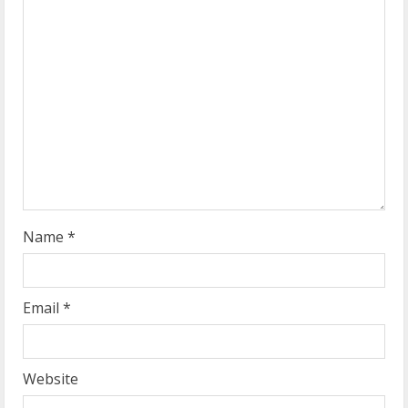
e
a
d
i
n
g
Name
*
Email
*
Website