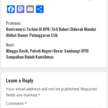
Facebook
Mastodon
Email
Share
C
Previous:
Kontroversi Terkini Di KPK: Firli Bahuri Didesak Mundur
o
Akibat Rumor Pelanggaran Etik
n
Next:
Minggu Kasih, Polsek Negeri Besar Sambangi GPDI
t
Sampaikan Binluh Kamtibmas
i
n
Leave a Reply
u
Your email address will not be published.
Required
e
fields are marked
*
R
Comment
*