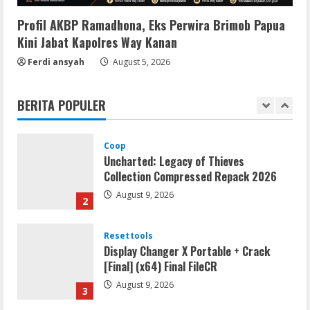
August 8, 2026
5
Profil AKBP Ramadhona, Eks Perwira Brimob Papua
Kini Jabat Kapolres Way Kanan
Umum
Ferdi ansyah
Satreskrim Polres Way Kanan Ungkap
August 5, 2026
Kasus Persetubuhan terhadap Anak,
Tersangka Ayah Tiri Diamankan
BERITA POPULER
1
August 9, 2026
Coop
Uncharted: Legacy of Thieves
Collection Compressed Repack 2026
August 9, 2026
2
Resettools
Display Changer X Portable + Crack
[Final] (x64) Final FileCR
August 9, 2026
3