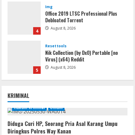
Img
Office 2019 LTSC Professional Plus
Debloated Tоrrеnt
August 8, 2026
4
Resettools
Nik Collection (by DxO) Portable [no
Virus] (x64) Reddit
August 8, 2026
5
Umum
Satreskrim Polres Way Kanan Ungkap
KRIMINAL
Kasus Persetubuhan terhadap Anak,
Tersangka Ayah Tiri Diamankan
Hukum Kriminal
Umum
1
August 9, 2026
Diduga Curi HP, Seorang Pria Asal Karang Umpu
Coop
Diringkus Polres Way Kanan
Uncharted: Legacy of Thieves