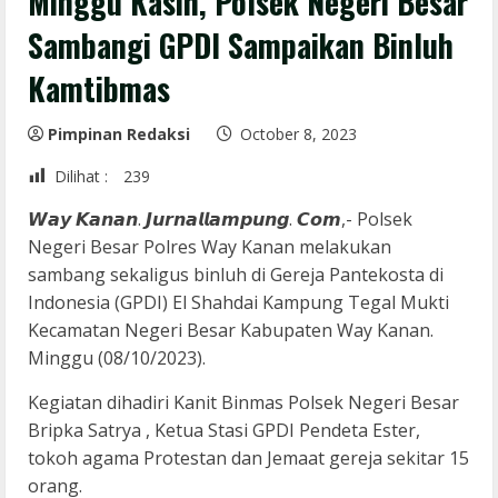
Minggu Kasih, Polsek Negeri Besar
Sambangi GPDI Sampaikan Binluh
Kamtibmas
Pimpinan Redaksi
October 8, 2023
Dilihat :
239
𝙒𝙖𝙮 𝙆𝙖𝙣𝙖𝙣. 𝙅𝙪𝙧𝙣𝙖𝙡𝙡𝙖𝙢𝙥𝙪𝙣𝙜. 𝘾𝙤𝙢,- Polsek
Negeri Besar Polres Way Kanan melakukan
sambang sekaligus binluh di Gereja Pantekosta di
Indonesia (GPDI) El Shahdai Kampung Tegal Mukti
Kecamatan Negeri Besar Kabupaten Way Kanan.
Minggu (08/10/2023).
Kegiatan dihadiri Kanit Binmas Polsek Negeri Besar
Bripka Satrya , Ketua Stasi GPDI Pendeta Ester,
tokoh agama Protestan dan Jemaat gereja sekitar 15
orang.