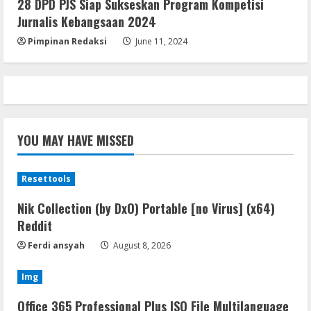
28 DPD PJS Siap Sukseskan Program Kompetisi
Cracked x86-x64 [no Virus]
Jurnalis Kebangsaan 2024
August 8, 2026
5
Pimpinan Redaksi
June 11, 2024
YOU MAY HAVE MISSED
Resettools
Nik Collection (by DxO) Portable [no Virus] (x64)
Reddit
Ferdi ansyah
August 8, 2026
Img
Office 365 Professional Plus ISO File Multilanguage