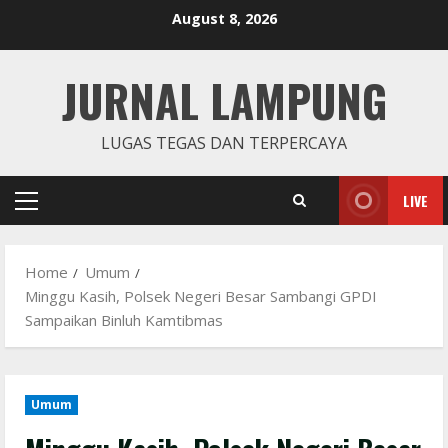
Skip
August 8, 2026
to
content
JURNAL LAMPUNG
LUGAS TEGAS DAN TERPERCAYA
LIVE
Primary
Menu
Home
Umum
Minggu Kasih, Polsek Negeri Besar Sambangi GPDI
Sampaikan Binluh Kamtibmas
Umum