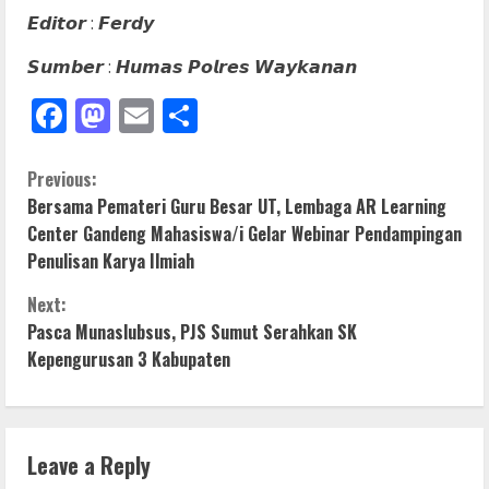
𝙀𝙙𝙞𝙩𝙤𝙧 : 𝙁𝙚𝙧𝙙𝙮
𝙎𝙪𝙢𝙗𝙚𝙧 : 𝙃𝙪𝙢𝙖𝙨 𝙋𝙤𝙡𝙧𝙚𝙨 𝙒𝙖𝙮𝙠𝙖𝙣𝙖𝙣
Facebook
Mastodon
Email
Share
C
Previous:
Bersama Pemateri Guru Besar UT, Lembaga AR Learning
o
Center Gandeng Mahasiswa/i Gelar Webinar Pendampingan
Penulisan Karya Ilmiah
n
Next:
t
Pasca Munaslubsus, PJS Sumut Serahkan SK
i
Kepengurusan 3 Kabupaten
n
u
Leave a Reply