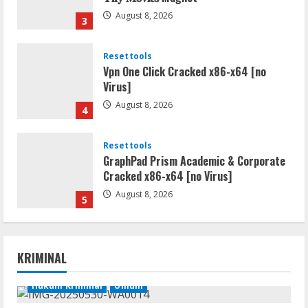
August 8, 2026
3
Resettools
Vpn One Click Cracked x86-x64 [no
Virus]
August 8, 2026
4
Resettools
GraphPad Prism Academic & Corporate
Cracked x86-x64 [no Virus]
August 8, 2026
5
Resettools
Nik Collection (by DxO) Portable [no
KRIMINAL
Virus] (x64) Reddit
August 8, 2026
Hukum Kriminal
Umum
1