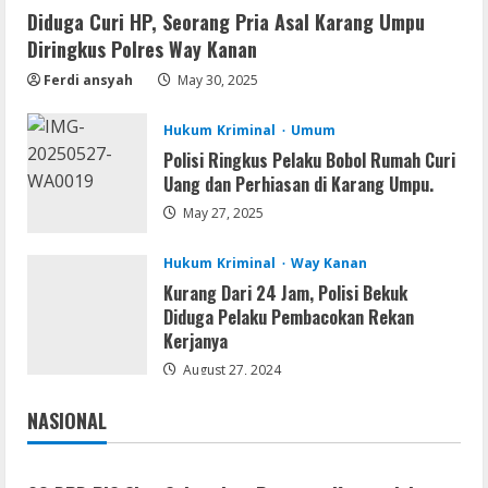
Diduga Curi HP, Seorang Pria Asal Karang Umpu
Img
Diringkus Polres Way Kanan
Office 365 Professional Plus ISO File
Multilanguage
Ferdi ansyah
May 30, 2025
August 8, 2026
2
Hukum Kriminal
Umum
Polisi Ringkus Pelaku Bobol Rumah Curi
Movies
Uang dan Perhiasan di Karang Umpu.
Vertex Force 2026 BRRip UHD DDP5.1
𝐘𝐢𝐟𝐲 𝐌𝐨𝐯𝐢𝐞𝐬 Magnet
May 27, 2025
August 8, 2026
3
Hukum Kriminal
Way Kanan
Kurang Dari 24 Jam, Polisi Bekuk
Resettools
Diduga Pelaku Pembacokan Rekan
Vpn One Click Cracked x86-x64 [no
Kerjanya
Virus]
August 27, 2024
August 8, 2026
4
NASIONAL
Jakarta
Nasional
Resettools
GraphPad Prism Academic & Corporate