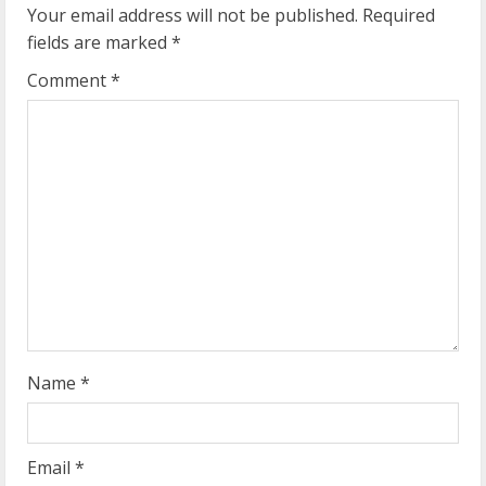
e
Your email address will not be published.
Required
fields are marked
*
R
Comment
*
e
a
d
i
n
g
Name
*
Email
*