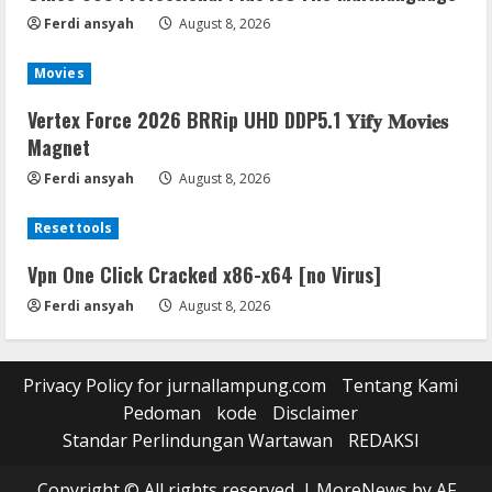
Ferdi ansyah
August 8, 2026
Movies
Vertex Force 2026 BRRip UHD DDP5.1 𝐘𝐢𝐟𝐲 𝐌𝐨𝐯𝐢𝐞𝐬
Magnet
Ferdi ansyah
August 8, 2026
Resettools
Vpn One Click Cracked x86-x64 [no Virus]
Ferdi ansyah
August 8, 2026
Privacy Policy for jurnallampung.com
Tentang Kami
Pedoman
kode
Disclaimer
Standar Perlindungan Wartawan
REDAKSI
Copyright © All rights reserved.
|
MoreNews
by AF