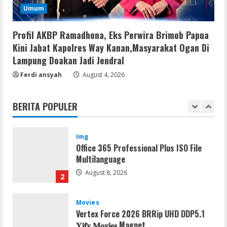
Resettools
Umum
GraphPad Prism Academic & Corporate
Cracked x86-x64 [no Virus]
Profil AKBP Ramadhona, Eks Perwira Brimob Papua
August 8, 2026
5
Kini Jabat Kapolres Way Kanan,Masyarakat Ogan Di
Lampung Doakan Jadi Jendral
Resettools
Ferdi ansyah
August 4, 2026
Nik Collection (by DxO) Portable [no
Virus] (x64) Reddit
BERITA POPULER
August 8, 2026
1
Img
Office 365 Professional Plus ISO File
Multilanguage
August 8, 2026
2
Movies
Vertex Force 2026 BRRip UHD DDP5.1
𝐘𝐢𝐟𝐲 𝐌𝐨𝐯𝐢𝐞𝐬 Magnet