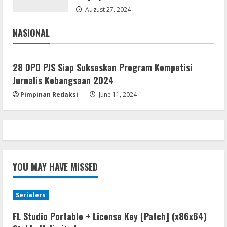
Activator Final
August 27, 2024
August 6, 2026
4
NASIONAL
Jakarta
Nasional
Serialers
MATLAB Crack + Portable Clean
28 DPD PJS Siap Sukseskan Program Kompetisi
Premium
Jurnalis Kebangsaan 2024
August 6, 2026
5
Pimpinan Redaksi
June 11, 2024
YOU MAY HAVE MISSED
Serialers
FL Studio Portable + License Key [Patch] (x86x64)