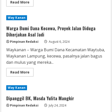
Read
Read More
more
about
Meriahkan
HUT
Way Kanan
79
RI,
Pemkam
Warga Bumi Dana Kecewa, Proyek Jalan Diduga
Gunungsari
Gelar
Dikerjakan Asal Jadi
Berbagai
Lomba
Pimpinan Redaksi
August 6, 2024
Waykanan – Warga Bumi Dana Kecamatan Waytuba,
Waykanan Lampung, kecewa, pasalnya jalan bagus
dan mulus yang mereka...
Read
Read More
more
about
Warga
Bumi
Way Kanan
Dana
Kecewa,
Proyek
Dipanggil BK, Masda Yulita Mangkir
Jalan
Diduga
Pimpinan Redaksi
July 24, 2024
Dikerjakan
Asal