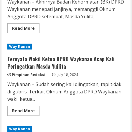
Waykanan – Akhirnya Badan Kehormatan (BK) DPRD
Jadi
Waykanan menepati janjinya, memanggil Oknum
Anggota DPRD setempat, Masda Yulita,...
Read
Read More
more
about
Dipanggil
BK,
Way Kanan
Masda
Yulita
Mangkir
Remux
Ternyata Wakil Ketua DPRD Waykanan Acap Kali
Coyote vs. Acme 2026 Pre-DVDRip
Peringatkan Masda Yuilita
2160𝚙 AVC
Pimpinan Redaksi
July 18, 2024
August 7, 2026
2
Waykanan – Sudah sering kali diingatkan, tapi tidak
di gubris. Terkait Oknum Anggota DPRD Waykanan,
Serialers
wakil ketua...
MATLAB R2024b Crack exe [Full] x64
Bypass
Read
Read More
more
August 7, 2026
about
3
Ternyata
Wakil
Way Kanan
Ketua