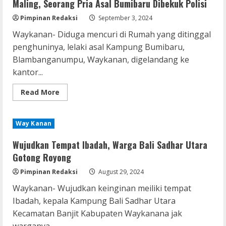
Maling, Seorang Pria Asal Bumibaru Dibekuk Polisi
Pimpinan Redaksi
September 3, 2024
Waykanan- Diduga mencuri di Rumah yang ditinggal
penghuninya, lelaki asal Kampung Bumibaru,
Blambanganumpu, Waykanan, digelandang ke
kantor...
Read
Read More
more
about
Maling,
Seorang
Way Kanan
Pria
Asal
Bumibaru
Wujudkan Tempat Ibadah, Warga Bali Sadhar Utara
Dibekuk
Polisi
Gotong Royong
Pimpinan Redaksi
August 29, 2024
Waykanan- Wujudkan keinginan meiliki tempat
Ibadah, kepala Kampung Bali Sadhar Utara
Kecamatan Banjit Kabupaten Waykanana jak