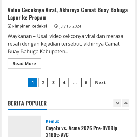
Serialers
DPRD
Waykanan
VMware Workstation Portable +
Video Cecoknya Viral, Akhirnya Camat Buay Bahuga
Acap
Activator Final
Kali
Lapor ke Propam
Peringatkan
August 6, 2026
Masda
4
Pimpinan Redaksi
July 18, 2024
Yuilita
Waykanan – Usai video cekconya viral dan merasa
Serialers
resah dengan kejadian tersebut, akhirnya Camat
MATLAB Crack + Portable Clean
Buay Bahuga Kabupaten...
Premium
Read
Read More
August 6, 2026
5
more
about
Video
Posts
Cecoknya
Serialers
1
2
3
4
…
6
Next
Viral,
FL Studio Portable + License Key
Akhirnya
pagination
Camat
[Patch] (x86x64) Stable Unlimited
Buay
Bahuga
BERITA POPULER
August 7, 2026
1
Lapor
ke
Propam
Remux
Coyote vs. Acme 2026 Pre-DVDRip
2160𝚙 AVC