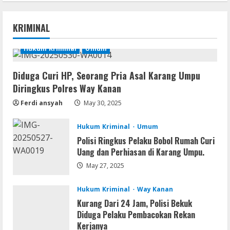
Serialers
FL Studio Portable + License Key
KRIMINAL
[Patch] (x86x64) Stable Unlimited
August 7, 2026
Hukum Kriminal
Umum
1
Diduga Curi HP, Seorang Pria Asal Karang Umpu
Remux
Diringkus Polres Way Kanan
Coyote vs. Acme 2026 Pre-DVDRip
2160𝚙 AVC
Ferdi ansyah
May 30, 2025
August 7, 2026
2
Hukum Kriminal
Umum
Polisi Ringkus Pelaku Bobol Rumah Curi
Serialers
Uang dan Perhiasan di Karang Umpu.
MATLAB R2024b Crack exe [Full] x64
Bypass
May 27, 2025
August 7, 2026
3
Hukum Kriminal
Way Kanan
Kurang Dari 24 Jam, Polisi Bekuk
Serialers
Diduga Pelaku Pembacokan Rekan
VMware Workstation Portable +
Kerjanya