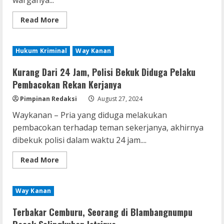
warganya...
Read
Read More
more
about
Wujudkan
Tempat
Hukum Kriminal
Way Kanan
Ibadah,
Warga
Bali
Kurang Dari 24 Jam, Polisi Bekuk Diduga Pelaku
Sadhar
Utara
Pembacokan Rekan Kerjanya
Gotong
Royong
Pimpinan Redaksi
August 27, 2024
Waykanan – Pria yang diduga melakukan
pembacokan terhadap teman sekerjanya, akhirnya
dibekuk polisi dalam waktu 24 jam....
Read
Read More
more
about
Kurang
Dari
Way Kanan
24
Jam,
Polisi
Terbakar Cemburu, Seorang di Blambangnumpu
Bekuk
Diduga