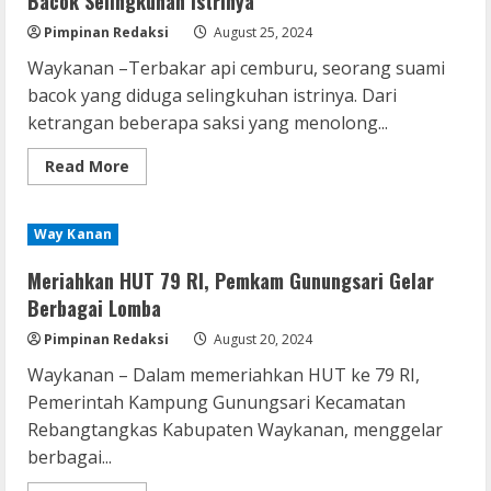
Bacok Selingkuhan Istrinya
Pelaku
Pembacokan
Pimpinan Redaksi
August 25, 2024
Rekan
Kerjanya
Waykanan –Terbakar api cemburu, seorang suami
bacok yang diduga selingkuhan istrinya. Dari
ketrangan beberapa saksi yang menolong...
Read
Read More
more
about
Terbakar
Cemburu,
Way Kanan
Seorang
di
Blambangnumpu
Meriahkan HUT 79 RI, Pemkam Gunungsari Gelar
Bacok
Selingkuhan
Berbagai Lomba
Istrinya
Pimpinan Redaksi
August 20, 2024
Waykanan – Dalam memeriahkan HUT ke 79 RI,
Pemerintah Kampung Gunungsari Kecamatan
Rebangtangkas Kabupaten Waykanan, menggelar
berbagai...