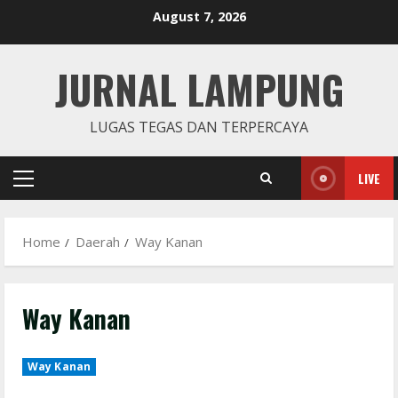
Skip
August 7, 2026
to
content
JURNAL LAMPUNG
LUGAS TEGAS DAN TERPERCAYA
LIVE
Primary
Menu
Home
Daerah
Way Kanan
Way Kanan
Way Kanan