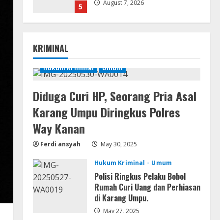
August 7, 2026
5
Movies
Vertex Force 2026 BRRip UHD
KRIMINAL
DDP5.1 𝐘𝐢𝐟𝐲 𝐌𝐨𝐯𝐢𝐞𝐬 Magnet
August 8, 2026
Hukum Kriminal
Umum
1
Diduga Curi HP, Seorang Pria Asal
Resettools
Vpn One Click Cracked x86-x64
Karang Umpu Diringkus Polres
[no Virus]
Way Kanan
August 8, 2026
2
Ferdi ansyah
May 30, 2025
Resettools
Hukum Kriminal
Umum
GraphPad Prism Academic &
Corporate Cracked x86-x64 [no
Polisi Ringkus Pelaku Bobol
Virus]
Rumah Curi Uang dan Perhiasan
di Karang Umpu.
3
August 8, 2026
May 27, 2025