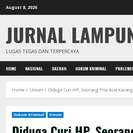
Skip
August 8, 2026
to
content
JURNAL LAMPU
LUGAS TEGAS DAN TERPERCAYA
HOME
NASIONAL
DAERAH
HUKUM KRIMINAL
PARLEME
Home
Umum
Diduga Curi HP, Seorang Pria Asal Karan
Hukum Kriminal
Umum
Diduga Curi HP, Seoran