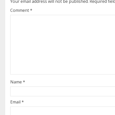
n
Your email address will not be published.
Required fie
u
Comment
*
e
R
e
a
d
i
Name
*
n
g
Email
*