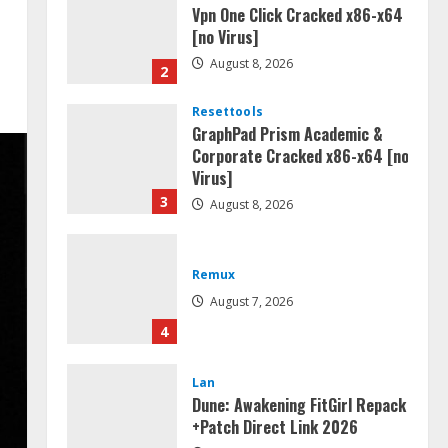
Vpn One Click Cracked x86-x64
[no Virus]
August 8, 2026
2
Resettools
GraphPad Prism Academic &
Corporate Cracked x86-x64 [no
Virus]
3
August 8, 2026
Remux
August 7, 2026
4
Lan
Dune: Awakening FitGirl Repack
+Patch Direct Link 2026