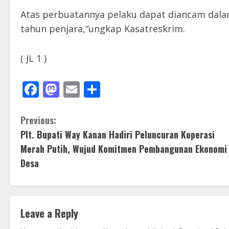
Atas perbuatannya pelaku dapat diancam dal
tahun penjara,“ungkap Kasatreskrim.
( JL 1 )
Facebook
Mastodon
Email
Share
C
Previous:
Plt. Bupati Way Kanan Hadiri Peluncuran Koperasi
o
Merah Putih, Wujud Komitmen Pembangunan Ekonomi
n
Desa
t
i
Leave a Reply