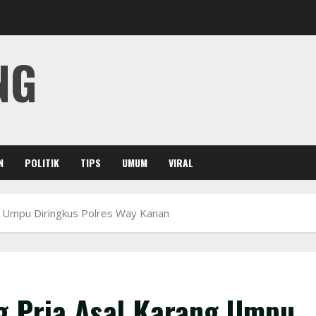
NG
N
POLITIK
TIPS
UMUM
VIRAL
g Umpu Diringkus Polres Way Kanan
g Pria Asal Karang Umpu