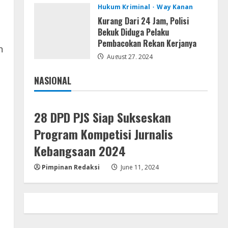
Hukum Kriminal
Way Kanan
Remux
Kurang Dari 24 Jam, Polisi
August 7, 2026
Bekuk Diduga Pelaku
Pembacokan Rekan Kerjanya
4
n
August 27, 2024
Lan
NASIONAL
Dune: Awakening FitGirl Repack
Jakarta
Nasional
+Patch Direct Link 2026
August 7, 2026
5
28 DPD PJS Siap Sukseskan
Program Kompetisi Jurnalis
Kebangsaan 2024
Pimpinan Redaksi
June 11, 2024