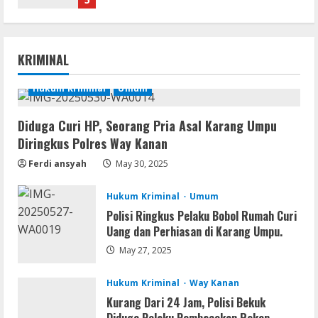
Resettools
Vpn One Click Cracked x86-x64 [no
KRIMINAL
Virus]
August 8, 2026
Hukum Kriminal
Umum
1
Diduga Curi HP, Seorang Pria Asal Karang Umpu
Resettools
Diringkus Polres Way Kanan
GraphPad Prism Academic & Corporate
Cracked x86-x64 [no Virus]
Ferdi ansyah
May 30, 2025
August 8, 2026
2
Hukum Kriminal
Umum
Polisi Ringkus Pelaku Bobol Rumah Curi
Uang dan Perhiasan di Karang Umpu.
Remux
May 27, 2025
August 7, 2026
3
Hukum Kriminal
Way Kanan
Kurang Dari 24 Jam, Polisi Bekuk
Lan