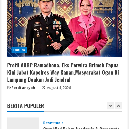
Lan
Dune: Awakening FitGirl Repack +Patch
Direct Link 2026
August 7, 2026
4
Serialers
Umum
jv16 PowerTools Free[Activated]
[Latest] [x86-x64] Reddit
Profil AKBP Ramadhona, Eks Perwira Brimob Papua
August 7, 2026
5
Kini Jabat Kapolres Way Kanan,Masyarakat Ogan Di
Lampung Doakan Jadi Jendral
Resettools
Ferdi ansyah
August 4, 2026
Vpn One Click Cracked x86-x64 [no
Virus]
BERITA POPULER
August 8, 2026
1
Resettools