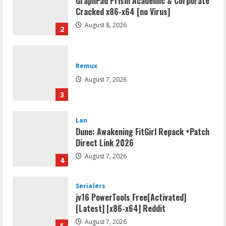
GraphPad Prism Academic & Corporate
Cracked x86-x64 [no Virus]
August 8, 2026
2
Remux
August 7, 2026
3
Lan
Dune: Awakening FitGirl Repack +Patch
Direct Link 2026
August 7, 2026
4
Serialers
jv16 PowerTools Free[Activated]
[Latest] [x86-x64] Reddit
August 7, 2026
5