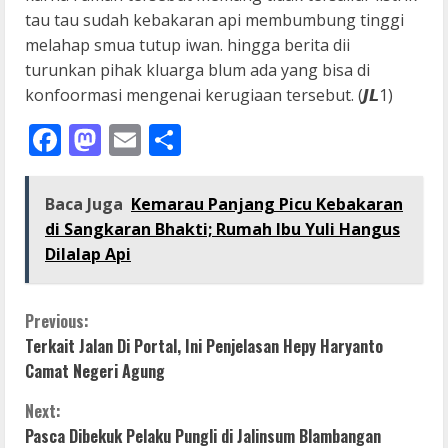
tau tau sudah kebakaran api membumbung tinggi
melahap smua tutup iwan. hingga berita dii
turunkan pihak kluarga blum ada yang bisa di
konfoormasi mengenai kerugiaan tersebut. (𝙅𝙇1)
Facebook
Mastodon
Email
Share
Baca Juga
Kemarau Panjang Picu Kebakaran
di Sangkaran Bhakti; Rumah Ibu Yuli Hangus
Dilalap Api
C
Previous:
Terkait Jalan Di Portal, Ini Penjelasan Hepy Haryanto
o
Camat Negeri Agung
n
Next:
Pasca Dibekuk Pelaku Pungli di Jalinsum Blambangan