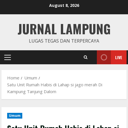
Skip
August 8, 2026
to
content
JURNAL LAMPUNG
LUGAS TEGAS DAN TERPERCAYA
LIVE
Primary
Menu
Home
Umum
Satu Unit Rumah Habis di Lahap si jago merah Di
Kampung Tanjung Dalom
Umum