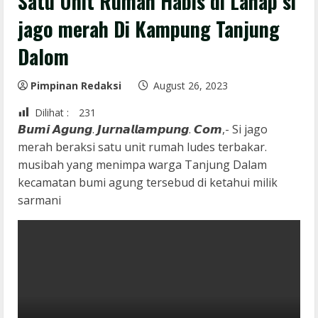
Satu Unit Rumah Habis di Lahap si
jago merah Di Kampung Tanjung
Dalom
Pimpinan Redaksi
August 26, 2023
Dilihat :
231
𝘽𝙪𝙢𝙞 𝘼𝙜𝙪𝙣𝙜. 𝙅𝙪𝙧𝙣𝙖𝙡𝙡𝙖𝙢𝙥𝙪𝙣𝙜. 𝘾𝙤𝙢,- Si jago
merah beraksi satu unit rumah ludes terbakar.
musibah yang menimpa warga Tanjung Dalam
kecamatan bumi agung tersebud di ketahui milik
sarmani