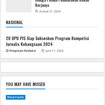
Diduga Pelaku Pembacokan Rekan
Dune: Awakening FitGirl Repack +Patch
Kerjanya
Direct Link 2026
August 27, 2024
August 7, 2026
4
NASIONAL
Jakarta
Nasional
Serialers
jv16 PowerTools Free[Activated]
28 DPD PJS Siap Sukseskan Program Kompetisi
[Latest] [x86-x64] Reddit
Jurnalis Kebangsaan 2024
August 7, 2026
5
Pimpinan Redaksi
June 11, 2024
YOU MAY HAVE MISSED
Resettools