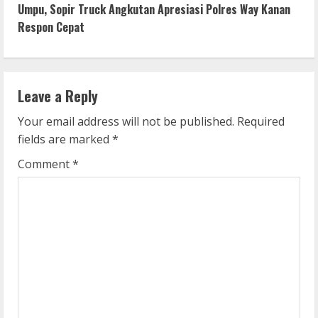
t
Umpu, Sopir Truck Angkutan Apresiasi Polres Way Kanan
i
Respon Cepat
n
u
Leave a Reply
e
Your email address will not be published.
Required
fields are marked
*
R
Comment
*
e
a
d
i
n