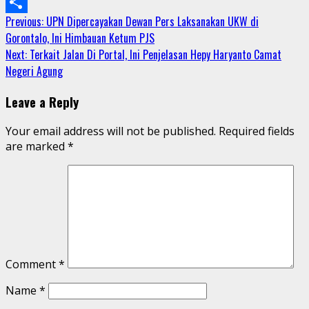
Email
Continue
Previous:
UPN Dipercayakan Dewan Pers Laksanakan UKW di
Share
Gorontalo, Ini Himbauan Ketum PJS
Reading
Next:
Terkait Jalan Di Portal, Ini Penjelasan Hepy Haryanto Camat
Negeri Agung
Leave a Reply
Your email address will not be published.
Required fields
are marked
*
Comment
*
Name
*