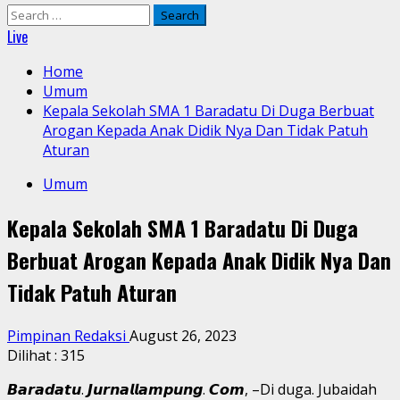
Search
for:
Live
Home
Umum
Kepala Sekolah SMA 1 Baradatu Di Duga Berbuat
Arogan Kepada Anak Didik Nya Dan Tidak Patuh
Aturan
Umum
Kepala Sekolah SMA 1 Baradatu Di Duga
Berbuat Arogan Kepada Anak Didik Nya Dan
Tidak Patuh Aturan
Pimpinan Redaksi
August 26, 2023
Dilihat :
315
𝘽𝙖𝙧𝙖𝙙𝙖𝙩𝙪. 𝙅𝙪𝙧𝙣𝙖𝙡𝙡𝙖𝙢𝙥𝙪𝙣𝙜. 𝘾𝙤𝙢, –Di duga. Jubaidah