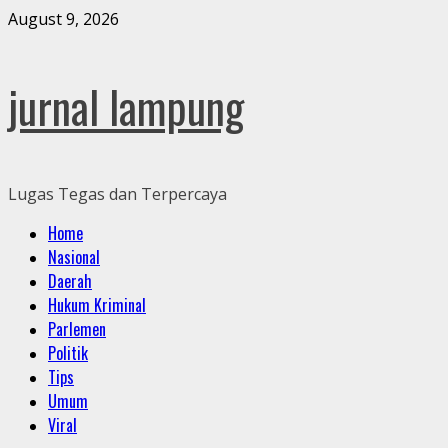
Skip
August 9, 2026
to
content
jurnal lampung
Lugas Tegas dan Terpercaya
Primary
Home
Menu
Nasional
Daerah
Hukum Kriminal
Parlemen
Politik
Tips
Umum
Viral