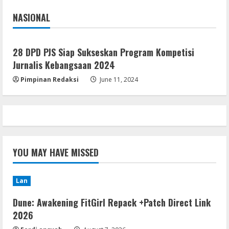
4
August 7, 2026
NASIONAL
Jakarta
Nasional
Serialers
Adobe Acrobat Pro 2021 Portable only
28 DPD PJS Siap Sukseskan Program Kompetisi
[100% Worked] [Windows] 2025
Jurnalis Kebangsaan 2024
August 7, 2026
5
Pimpinan Redaksi
June 11, 2024
YOU MAY HAVE MISSED
Lan
Dune: Awakening FitGirl Repack +Patch Direct Link
2026