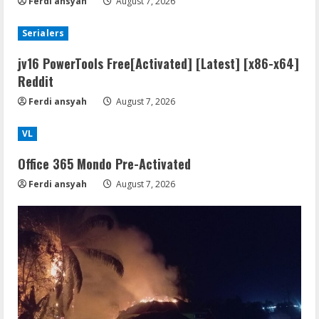
Ferdi ansyah
August 7, 2026
Serialers
jv16 PowerTools Free[Activated] [Latest] [x86-x64]
Reddit
Ferdi ansyah
August 7, 2026
VL
Office 365 Mondo Pre-Activated
Ferdi ansyah
August 7, 2026