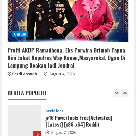
Sangkaran Bhakti; Rumah Ibu Yuli
Hangus Dilalap Api
4
August 7, 2026
Serialers
Umum
Adobe Acrobat Pro 2021 Portable only
[100% Worked] [Windows] 2025
Profil AKBP Ramadhona, Eks Perwira Brimob Papua
August 7, 2026
5
Kini Jabat Kapolres Way Kanan,Masyarakat Ogan Di
Lampung Doakan Jadi Jendral
Lan
Ferdi ansyah
August 4, 2026
Dune: Awakening FitGirl Repack +Patch
Direct Link 2026
BERITA POPULER
August 7, 2026
1
Serialers
jv16 PowerTools Free[Activated]
[Latest] [x86-x64] Reddit
August 7, 2026
2