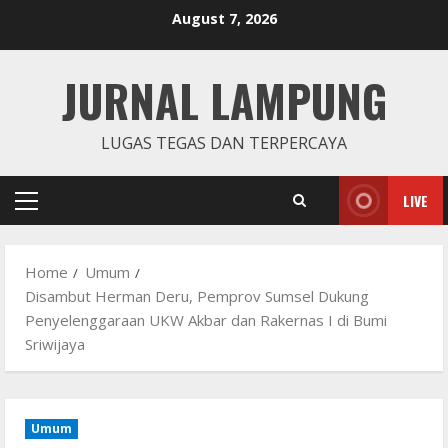
Skip
August 7, 2026
to
content
JURNAL LAMPUNG
LUGAS TEGAS DAN TERPERCAYA
LIVE
Primary
Menu
Home
Umum
Disambut Herman Deru, Pemprov Sumsel Dukung
Penyelenggaraan UKW Akbar dan Rakernas I di Bumi
Sriwijaya
Umum