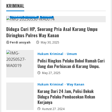
Dune: Awakening FitGirl Repack +Patch
KRIMINAL
Direct Link 2026
August 7, 2026
Hukum Kriminal
Umum
1
Diduga Curi HP, Seorang Pria Asal Karang Umpu
Serialers
Diringkus Polres Way Kanan
jv16 PowerTools Free[Activated]
[Latest] [x86-x64] Reddit
Ferdi ansyah
May 30, 2025
August 7, 2026
2
Hukum Kriminal
Umum
Polisi Ringkus Pelaku Bobol Rumah Curi
VL
Uang dan Perhiasan di Karang Umpu.
Office 365 Mondo Pre-Activated
May 27, 2025
August 7, 2026
3
Hukum Kriminal
Way Kanan
Kurang Dari 24 Jam, Polisi Bekuk
Umum
Diduga Pelaku Pembacokan Rekan
Kemarau Panjang Picu Kebakaran di
Kerjanya
Sangkaran Bhakti; Rumah Ibu Yuli
Hangus Dilalap Api
August 27, 2024