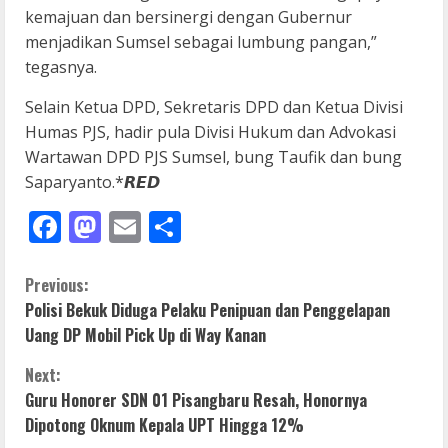
kemajuan dan bersinergi dengan Gubernur
menjadikan Sumsel sebagai lumbung pangan,”
tegasnya.
Selain Ketua DPD, Sekretaris DPD dan Ketua Divisi
Humas PJS, hadir pula Divisi Hukum dan Advokasi
Wartawan DPD PJS Sumsel, bung Taufik dan bung
Saparyanto.*𝙍𝙀𝘿
Facebook
Mastodon
Email
Share
C
Previous:
Polisi Bekuk Diduga Pelaku Penipuan dan Penggelapan
o
Uang DP Mobil Pick Up di Way Kanan
n
Next:
Guru Honorer SDN 01 Pisangbaru Resah, Honornya
t
Dipotong Oknum Kepala UPT Hingga 12%