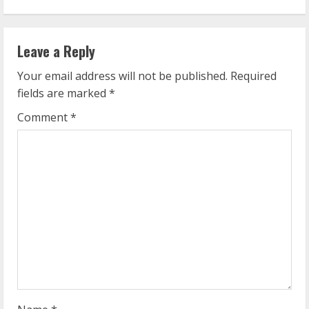
i
n
Leave a Reply
u
Your email address will not be published.
Required
e
fields are marked
*
R
Comment
*
e
a
d
i
n
g