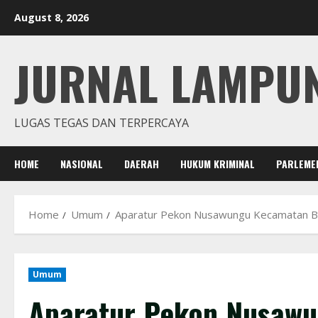
Skip
August 8, 2026
to
content
JURNAL LAMPU
LUGAS TEGAS DAN TERPERCAYA
HOME
NASIONAL
DAERAH
HUKUM KRIMINAL
PARLEME
Home
Umum
Aparatur Pekon Nusawungu Kecamatan Ba
Umum
Aparatur Pekon Nusaw