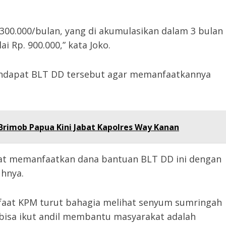
00.000/bulan, yang di akumulasikan dalam 3 bulan
ai Rp. 900.000,” kata Joko.
ndapat BLT DD tersebut agar memanfaatkannya
Brimob Papua Kini Jabat Kapolres Way Kanan
at memanfaatkan dana bantuan BLT DD ini dengan
uhnya.
faat KPM turut bahagia melihat senyum sumringah
bisa ikut andil membantu masyarakat adalah