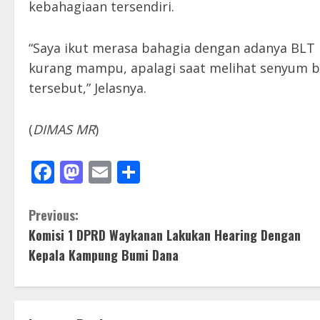
kebahagiaan tersendiri.
“Saya ikut merasa bahagia dengan adanya BLT
kurang mampu, apalagi saat melihat senyum b
tersebut,” Jelasnya.
(
DIMAS MR
)
Facebook
Mastodon
Email
Share
C
Previous:
Komisi 1 DPRD Waykanan Lakukan Hearing Dengan
o
Kepala Kampung Bumi Dana
n
t