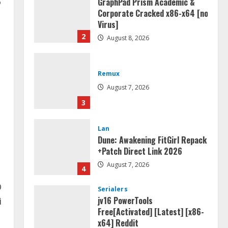
GraphPad Prism Academic &
Corporate Cracked x86-x64 [no
Virus]
2
August 8, 2026
Remux
August 7, 2026
3
Lan
Dune: Awakening FitGirl Repack
+Patch Direct Link 2026
August 7, 2026
4
O
Serialers
jv16 PowerTools
i
Free[Activated] [Latest] [x86-
x64] Reddit