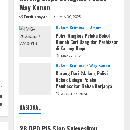
Lan
Way Kanan
Dune: Awakening FitGirl Repack
+Patch Direct Link 2026
Ferdi ansyah
May 30, 2025
August 7, 2026
4
Hukum Kriminal
Umum
Polisi Ringkus Pelaku Bobol
Serialers
Rumah Curi Uang dan Perhiasan
jv16 PowerTools
di Karang Umpu.
Free[Activated] [Latest] [x86-
x64] Reddit
May 27, 2025
5
August 7, 2026
Hukum Kriminal
Way Kanan
Kurang Dari 24 Jam, Polisi
Bekuk Diduga Pelaku
Pembacokan Rekan Kerjanya
:
August 27, 2024
n
o
NASIONAL
Jakarta
Nasional
28 DPD PJS Siap Sukseskan