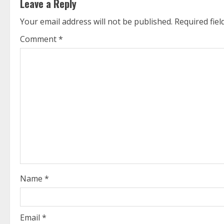
Leave a Reply
i
Your email address will not be published.
Required fie
n
Comment
*
u
e
R
e
a
d
i
Name
*
n
g
Email
*