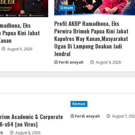
Umum
Profil AKBP Ramadhona, Eks
amadhona, Eks
Perwira Brimob Papua Kini Jabat
 Papua Kini Jabat
Kapolres Way Kanan,Masyarakat
Kanan
Ogan Di Lampung Doakan Jadi
August 5, 2026
Jendral
Ferdi ansyah
August 4, 2026
Remux
rism Academic & Corporate
Ferdi ansyah
August 7, 20
6-x64 [no Virus]
ah
August 8, 2026