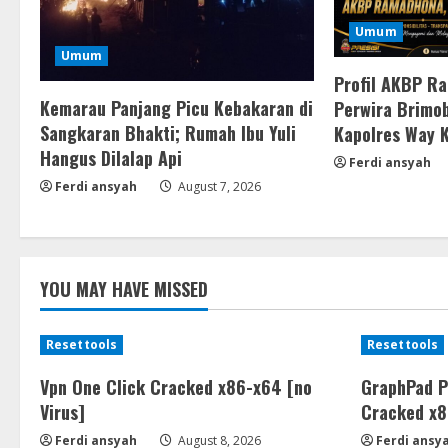
Umum
Umum
Profil AKBP R
Kemarau Panjang Picu Kebakaran di
Perwira Brimob
Sangkaran Bhakti; Rumah Ibu Yuli
Kapolres Way 
Hangus Dilalap Api
Ferdi ansyah
Ferdi ansyah
August 7, 2026
YOU MAY HAVE MISSED
Resettools
Resettools
Vpn One Click Cracked x86-x64 [no
GraphPad P
Virus]
Cracked x8
Ferdi ansyah
August 8, 2026
Ferdi ansy