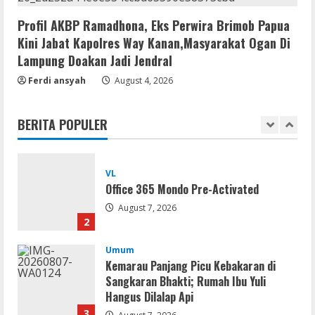
August 7, 2026
5
Profil AKBP Ramadhona, Eks Perwira Brimob Papua
Kini Jabat Kapolres Way Kanan,Masyarakat Ogan Di
Serialers
Lampung Doakan Jadi Jendral
jv16 PowerTools Free[Activated]
[Latest] [x86-x64] Reddit
Ferdi ansyah
August 4, 2026
August 7, 2026
1
BERITA POPULER
VL
Office 365 Mondo Pre-Activated
August 7, 2026
2
Umum
Kemarau Panjang Picu Kebakaran di
Sangkaran Bhakti; Rumah Ibu Yuli
Hangus Dilalap Api
3
August 7, 2026