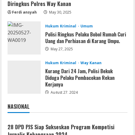
Diringkus Polres Way Kanan
August 7, 2026
2
Ferdi ansyah
May 30, 2025
Umum
Hukum Kriminal
Umum
Kemarau Panjang Picu Kebakaran di
Polisi Ringkus Pelaku Bobol Rumah Curi
Sangkaran Bhakti; Rumah Ibu Yuli
Uang dan Perhiasan di Karang Umpu.
Hangus Dilalap Api
3
May 27, 2025
August 7, 2026
Hukum Kriminal
Way Kanan
Serialers
Adobe Acrobat Pro 2021 Portable only
Kurang Dari 24 Jam, Polisi Bekuk
[100% Worked] [Windows] 2025
Diduga Pelaku Pembacokan Rekan
Kerjanya
August 7, 2026
4
August 27, 2024
VL
NASIONAL
Office 2021 Home & Student 64 bit ISO
Jakarta
Nasional
Image .tоr𝚛еnt
August 7, 2026
28 DPD PJS Siap Sukseskan Program Kompetisi
5
Jurnalis Kebangsaan 2024