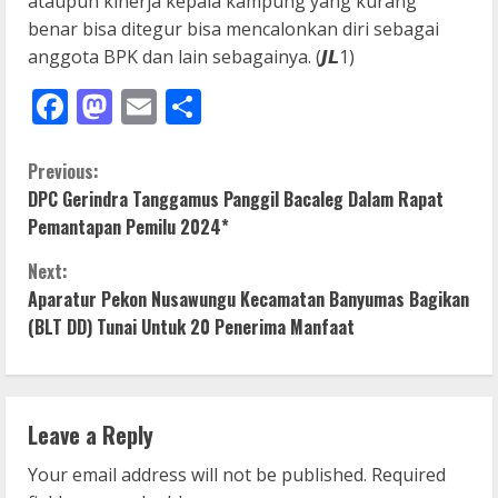
ataupun kinerja kepala kampung yang kurang
benar bisa ditegur bisa mencalonkan diri sebagai
anggota BPK dan lain sebagainya. (𝙅𝙇1)
Facebook
Mastodon
Email
Share
C
Previous:
DPC Gerindra Tanggamus Panggil Bacaleg Dalam Rapat
o
Pemantapan Pemilu 2024*
n
Next:
Aparatur Pekon Nusawungu Kecamatan Banyumas Bagikan
t
(BLT DD) Tunai Untuk 20 Penerima Manfaat
i
n
Leave a Reply
u
Your email address will not be published.
Required