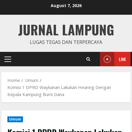
Skip
August 7, 2026
to
content
JURNAL LAMPUNG
LUGAS TEGAS DAN TERPERCAYA
LIVE
Primary
Menu
Home
Umum
Komisi 1 DPRD Waykanan Lakukan Hearing Dengan
Kepala Kampung Bumi Dana
Umum