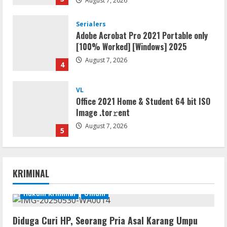
Serialers
Adobe Acrobat Pro 2021 Portable only
[100% Worked] [Windows] 2025
August 7, 2026
4
VL
Office 2021 Home & Student 64 bit ISO
Image .tоr𝚛еnt
August 7, 2026
5
Serialers
jv16 PowerTools Free[Activated]
[Latest] [x86-x64] Reddit
KRIMINAL
August 7, 2026
1
Hukum Kriminal
Umum
VL
Office 365 Mondo Pre-Activated
Diduga Curi HP, Seorang Pria Asal Karang Umpu