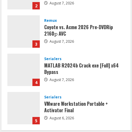
August 7, 2026
2
Remux
Coyote vs. Acme 2026 Pre-DVDRip
2160𝚙 AVC
August 7, 2026
3
Serialers
MATLAB R2024b Crack exe [Full] x64
Bypass
August 7, 2026
4
Serialers
VMware Workstation Portable +
Activator Final
August 6, 2026
5