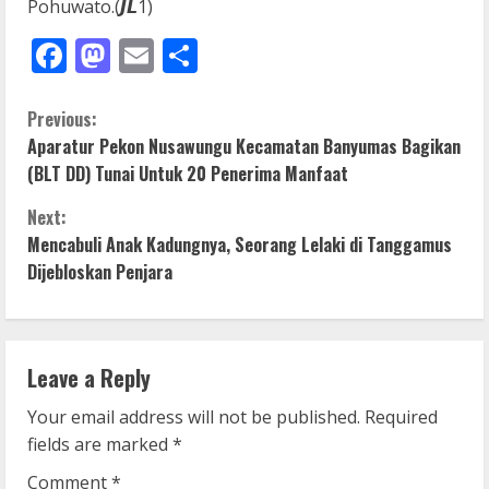
Pohuwato.(𝙅𝙇1)
Facebook
Mastodon
Email
Share
C
Previous:
Aparatur Pekon Nusawungu Kecamatan Banyumas Bagikan
o
(BLT DD) Tunai Untuk 20 Penerima Manfaat
n
Next:
Mencabuli Anak Kadungnya, Seorang Lelaki di Tanggamus
t
Dijebloskan Penjara
i
n
Leave a Reply
u
Your email address will not be published.
Required
e
fields are marked
*
Comment
*