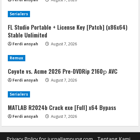
Serialers
FL Studio Portable + License Key [Patch] (x86x64)
Stable Unlimited
Ferdi ansyah
August 7, 2026
Remux
Coyote vs. Acme 2026 Pre-DVDRip 2160𝚙 AVC
Ferdi ansyah
August 7, 2026
Serialers
MATLAB R2024b Crack exe [Full] x64 Bypass
Ferdi ansyah
August 7, 2026
Privacy Policy for jurnallampung.com
Tentang Kami