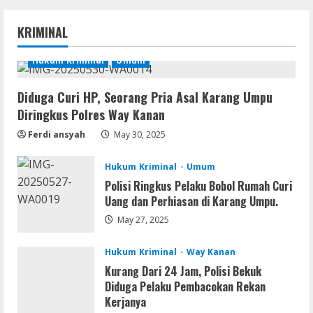
VL
Microsoft Office Auto-Activated
KRIMINAL
.tо𝚛𝚛еnt
August 7, 2026
Hukum Kriminal
Umum
1
Diduga Curi HP, Seorang Pria Asal Karang Umpu
Serialers
Diringkus Polres Way Kanan
FL Studio Portable + License Key
[Patch] (x86x64) Stable Unlimited
Ferdi ansyah
May 30, 2025
August 7, 2026
2
Hukum Kriminal
Umum
Polisi Ringkus Pelaku Bobol Rumah Curi
Remux
Uang dan Perhiasan di Karang Umpu.
Coyote vs. Acme 2026 Pre-DVDRip
2160𝚙 AVC
May 27, 2025
August 7, 2026
3
Hukum Kriminal
Way Kanan
Kurang Dari 24 Jam, Polisi Bekuk
Serialers
Diduga Pelaku Pembacokan Rekan
MATLAB R2024b Crack exe [Full] x64
Kerjanya
Bypass