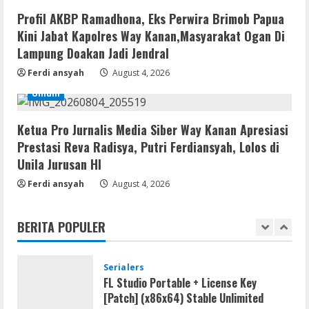
MATLAB R2024b Crack exe [Full] x64
Profil AKBP Ramadhona, Eks Perwira Brimob Papua
Bypass
Kini Jabat Kapolres Way Kanan,Masyarakat Ogan Di
August 7, 2026
Lampung Doakan Jadi Jendral
4
Ferdi ansyah
August 4, 2026
Serialers
Umum
VMware Workstation Portable +
Activator Final
Ketua Pro Jurnalis Media Siber Way Kanan Apresiasi
August 6, 2026
5
Prestasi Reva Radisya, Putri Ferdiansyah, Lolos di
Unila Jurusan HI
VL
Ferdi ansyah
August 4, 2026
Microsoft Office Auto-Activated
.tо𝚛𝚛еnt
BERITA POPULER
August 7, 2026
1
Serialers
FL Studio Portable + License Key
[Patch] (x86x64) Stable Unlimited