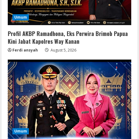
Umum
Profil AKBP Ramadhona, Eks Perwira Brimob Papua
Kini Jabat Kapolres Way Kanan
Ferdi ansyah
August 5, 2026
Serialers
FL Studio Portable + License Key
[Patch] (x86x64) Stable Unlimited
August 7, 2026
2
Remux
Coyote vs. Acme 2026 Pre-DVDRip
2160𝚙 AVC
August 7, 2026
3
Umum
Serialers