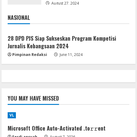
August 27, 2024
August 7, 2026
4
NASIONAL
Jakarta
Nasional
Serialers
VMware Workstation Portable +
28 DPD PJS Siap Sukseskan Program Kompetisi
Activator Final
Jurnalis Kebangsaan 2024
August 6, 2026
5
Pimpinan Redaksi
June 11, 2024
YOU MAY HAVE MISSED
VL
Microsoft Office Auto-Activated .tо𝚛𝚛еnt
Ferdi ansyah
August 7, 2026