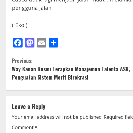
pengguna jalan.
( Eko )
Facebook
Mastodon
Email
Share
C
Previous:
Way Kanan Resmi Terapkan Manajemen Talenta ASN,
o
Penguatan Sistem Merit Birokrasi
n
t
Leave a Reply
i
Your email address will not be published.
Required fie
n
Comment
*