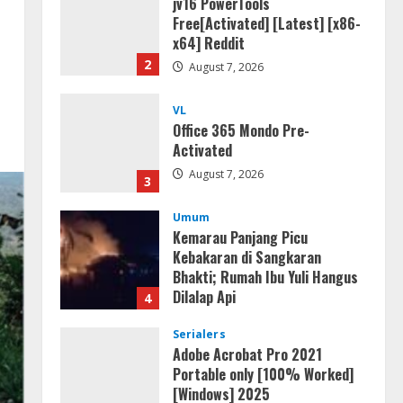
VL
Office 365 Mondo Pre-
Activated
August 7, 2026
3
Umum
Kemarau Panjang Picu
Kebakaran di Sangkaran
Bhakti; Rumah Ibu Yuli Hangus
Dilalap Api
4
August 7, 2026
Serialers
Adobe Acrobat Pro 2021
Portable only [100% Worked]
[Windows] 2025
5
August 7, 2026
Lan
Dune: Awakening FitGirl Repack