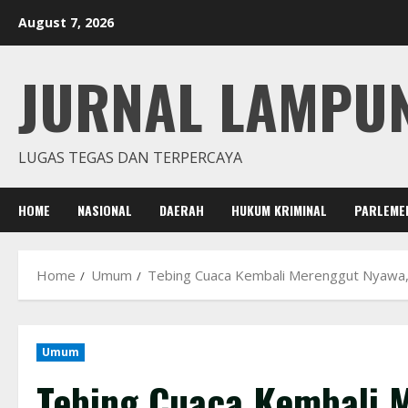
Skip
August 7, 2026
to
content
JURNAL LAMPU
LUGAS TEGAS DAN TERPERCAYA
HOME
NASIONAL
DAERAH
HUKUM KRIMINAL
PARLEME
Home
Umum
Tebing Cuaca Kembali Merenggut Nyawa,
Umum
Tebing Cuaca Kembali 