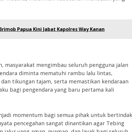
Brimob Papua Kini Jabat Kapolres Way Kanan
h, masyarakat mengimbau seluruh pengguna jalan
ndara diminta mematuhi rambu lalu lintas,
n dan tikungan tajam, serta memastikan kendaraan
rlaku bagi pengendara yang baru pertama kali
enjadi momentum bagi semua pihak untuk bertinda
 nyata pencegahan sangat dinantikan agar Tebing
an jalur yang aman, nyaman, dan layak bagi seluruh