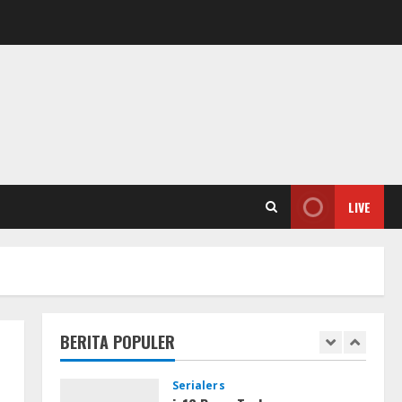
Dilalap Api
4
August 7, 2026
Serialers
Adobe Acrobat Pro 2021
Portable only [100% Worked]
[Windows] 2025
5
August 7, 2026
Lan
Dune: Awakening FitGirl Repack
LIVE
+Patch Direct Link 2026
August 7, 2026
1
Serialers
jv16 PowerTools
Free[Activated] [Latest] [x86-
BERITA POPULER
x64] Reddit
2
August 7, 2026