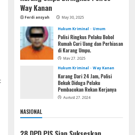
August 7, 2026
Way Kanan
Serialers
Adobe Acrobat Pro 2021
Ferdi ansyah
May 30, 2025
Portable only [100% Worked]
[Windows] 2025
Hukum Kriminal
Umum
5
August 7, 2026
Polisi Ringkus Pelaku Bobol
Rumah Curi Uang dan Perhiasan
di Karang Umpu.
May 27, 2025
Hukum Kriminal
Way Kanan
Kurang Dari 24 Jam, Polisi
t
Bekuk Diduga Pelaku
Pembacokan Rekan Kerjanya
August 27, 2024
NASIONAL
Jakarta
Nasional
28 DPD PJS Siap Sukseskan