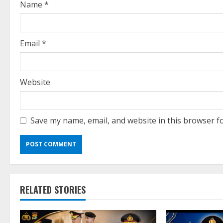
i
Name
*
n
g
Email
*
Website
Save my name, email, and website in this browser f
RELATED STORIES