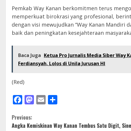
Pemkab Way Kanan berkomitmen terus mengopt
memperkuat birokrasi yang profesional, berinte
dengan visi mewujudkan “Way Kanan Mandiri da
baik dan peningkatan kesejahteraan masyaraka
Baca Juga
Ketua Pro Jurnalis Media Siber Way K
Ferdiansyah, Lolos di Unila Jurusan HI
(Red)
Facebook
Mastodon
Email
Share
C
Previous:
Angka Kemiskinan Way Kanan Tembus Satu Digit, Sine