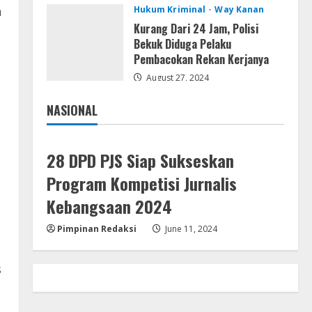
Serialers
h
Hukum Kriminal
Way Kanan
Ableton Live Crack + Portable
Kurang Dari 24 Jam, Polisi
i
Windows 10 (x32x64)
Bekuk Diduga Pelaku
August 6, 2026
Pembacokan Rekan Kerjanya
4
August 27, 2024
Lan
Assassin’s Creed Shadows
NASIONAL
Digital Deluxe Edition Cracked
Jakarta
Nasional
Rune Release for Desktop
5
August 6, 2026
28 DPD PJS Siap Sukseskan
Program Kompetisi Jurnalis
Kebangsaan 2024
Pimpinan Redaksi
June 11, 2024
s