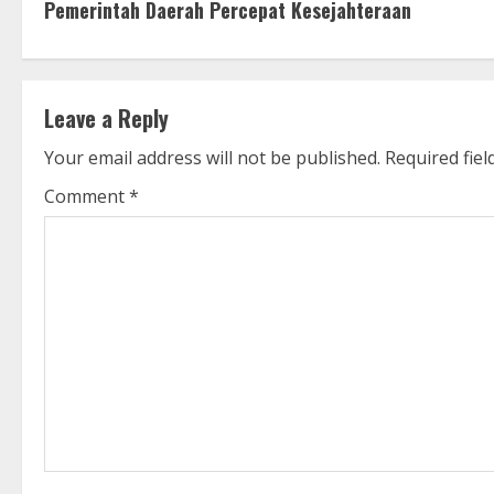
o
Pemerintah Daerah Percepat Kesejahteraan
n
t
Leave a Reply
i
Your email address will not be published.
Required fie
n
Comment
*
u
e
R
e
a
d