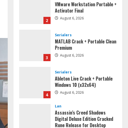
VMware Workstation Portable +
Activator Final
August 6, 2026
2
Serialers
MATLAB Crack + Portable Clean
Premium
August 6, 2026
3
Serialers
Ableton Live Crack + Portable
Windows 10 (x32x64)
August 6, 2026
4
Lan
Assassin’s Creed Shadows
Digital Deluxe Edition Cracked
Rune Release for Desktop