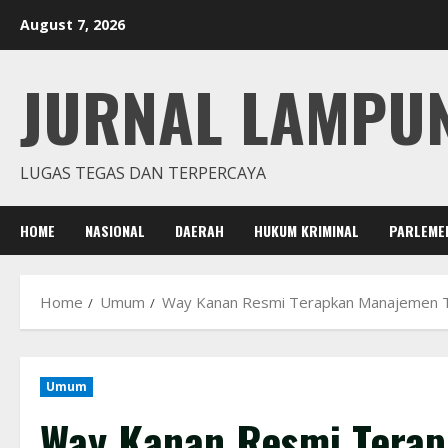
Skip
August 7, 2026
to
content
JURNAL LAMPU
LUGAS TEGAS DAN TERPERCAYA
HOME
NASIONAL
DAERAH
HUKUM KRIMINAL
PARLEME
Home
Umum
Way Kanan Resmi Terapkan Manajemen Tal
Umum
Way Kanan Resmi Terap