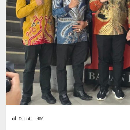
Dilihat :
486