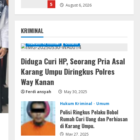
5
August 6, 2026
Serialers
MATLAB R2024b Crack exe
KRIMINAL
[Full] x64 Bypass
August 7, 2026
Hukum Kriminal
Umum
1
Diduga Curi HP, Seorang Pria Asal
Serialers
VMware Workstation Portable +
Karang Umpu Diringkus Polres
Activator Final
Way Kanan
August 6, 2026
2
Ferdi ansyah
May 30, 2025
Serialers
Hukum Kriminal
Umum
MATLAB Crack + Portable Clean
Polisi Ringkus Pelaku Bobol
Premium
Rumah Curi Uang dan Perhiasan
August 6, 2026
di Karang Umpu.
3
May 27, 2025