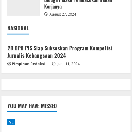
OK! Madam: Bon Voyage 2026 Pre-
Kerjanya
DVDRip Updated Audio Magnet
August 27, 2024
August 5, 2026
4
NASIONAL
Jakarta
Nasional
VL
Microsoft 365 Home & Business With
28 DPD PJS Siap Sukseskan Program Kompetisi
Crack English (To𝚛𝚛еnt)
Jurnalis Kebangsaan 2024
August 5, 2026
5
Pimpinan Redaksi
June 11, 2024
YOU MAY HAVE MISSED
VL