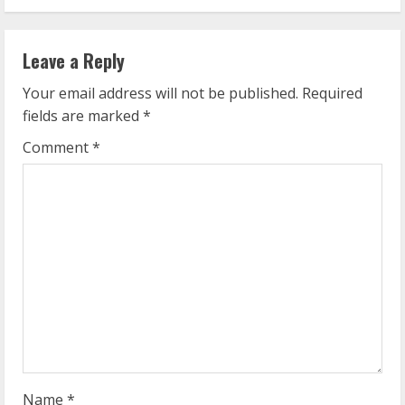
i
n
Leave a Reply
u
Your email address will not be published.
Required
e
fields are marked
*
R
Comment
*
e
a
d
i
n
g
Name
*