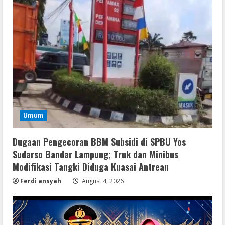
Serialers
Umum
Lotto Pro Crack exe (x86-x64) Latest
MediaFire
Dugaan Pengecoran BBM Subsidi di SPBU Yos
August 6, 2026
2
Sudarso Bandar Lampung; Truk dan Minibus
Modifikasi Tangki Diduga Kuasai Antrean
VL
Ferdi ansyah
August 4, 2026
Office 2024 Mondo Lite Installer EXE
Account-Free Setup Frее Download
To𝚛rent
3
August 5, 2026