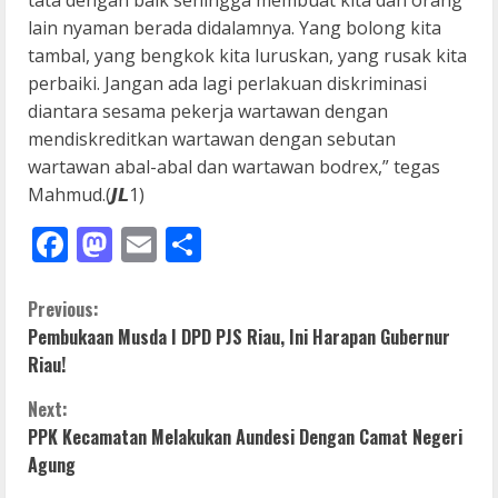
tata dengan baik sehingga membuat kita dan orang
lain nyaman berada didalamnya. Yang bolong kita
tambal, yang bengkok kita luruskan, yang rusak kita
perbaiki. Jangan ada lagi perlakuan diskriminasi
diantara sesama pekerja wartawan dengan
mendiskreditkan wartawan dengan sebutan
wartawan abal-abal dan wartawan bodrex,” tegas
Mahmud.(𝙅𝙇1)
Facebook
Mastodon
Email
Share
C
Previous:
Pembukaan Musda I DPD PJS Riau, Ini Harapan Gubernur
o
Riau!
n
Next:
PPK Kecamatan Melakukan Aundesi Dengan Camat Negeri
t
Agung