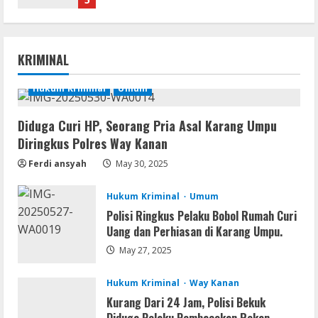
VL
Office 2019 x86 Setup ENG Frее
KRIMINAL
Dow𝚗load Tоr𝚛ent
August 6, 2026
Hukum Kriminal
Umum
1
Diduga Curi HP, Seorang Pria Asal Karang Umpu
Serialers
Diringkus Polres Way Kanan
Lotto Pro Crack exe (x86-x64) Latest
MediaFire
Ferdi ansyah
May 30, 2025
August 6, 2026
2
Hukum Kriminal
Umum
VL
Polisi Ringkus Pelaku Bobol Rumah Curi
Office 2024 Mondo Lite Installer EXE
Uang dan Perhiasan di Karang Umpu.
Account-Free Setup Frее Download
May 27, 2025
To𝚛rent
3
August 5, 2026
Hukum Kriminal
Way Kanan
Kurang Dari 24 Jam, Polisi Bekuk
Remux
Diduga Pelaku Pembacokan Rekan