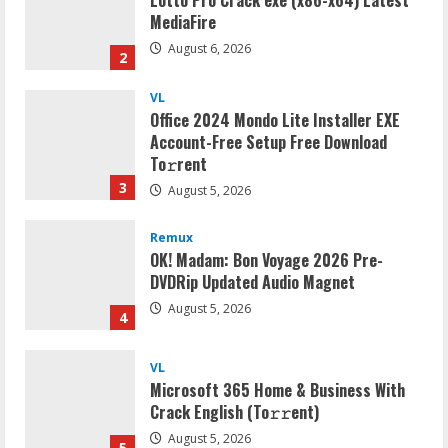
Lotto Pro Crack exe (x86-x64) Latest
MediaFire
August 6, 2026
2
VL
Office 2024 Mondo Lite Installer EXE
Account-Free Setup Frее Download
To𝚛rent
3
August 5, 2026
Remux
OK! Madam: Bon Voyage 2026 Pre-
DVDRip Updated Audio Magnet
August 5, 2026
4
VL
Microsoft 365 Home & Business With
Crack English (To𝚛𝚛еnt)
August 5, 2026
5