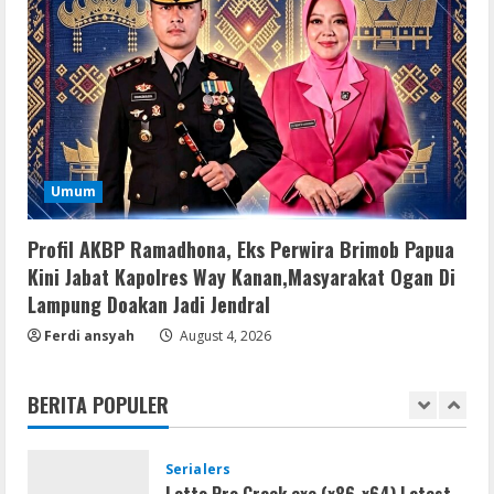
Remux
OK! Madam: Bon Voyage 2026 Pre-
DVDRip Updated Audio Magnet
August 5, 2026
4
VL
Umum
Microsoft 365 Home & Business With
Crack English (To𝚛𝚛еnt)
Profil AKBP Ramadhona, Eks Perwira Brimob Papua
August 5, 2026
5
Kini Jabat Kapolres Way Kanan,Masyarakat Ogan Di
Lampung Doakan Jadi Jendral
VL
Ferdi ansyah
August 4, 2026
Office 2019 x86 Setup ENG Frее
Dow𝚗load Tоr𝚛ent
BERITA POPULER
August 6, 2026
1
Serialers