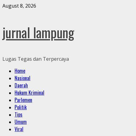
Skip
August 8, 2026
to
content
jurnal lampung
Lugas Tegas dan Terpercaya
Primary
Home
Menu
Nasional
Daerah
Hukum Kriminal
Parlemen
Politik
Tips
Umum
Viral