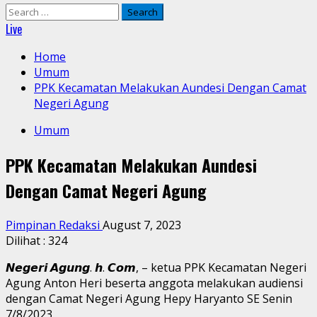
Search
for:
Live
Home
Umum
PPK Kecamatan Melakukan Aundesi Dengan Camat
Negeri Agung
Umum
PPK Kecamatan Melakukan Aundesi
Dengan Camat Negeri Agung
Pimpinan Redaksi
August 7, 2023
Dilihat :
324
𝙉𝙚𝙜𝙚𝙧𝙞 𝘼𝙜𝙪𝙣𝙜. 𝙝. 𝘾𝙤𝙢, – ketua PPK Kecamatan Negeri
Agung Anton Heri beserta anggota melakukan audiensi
dengan Camat Negeri Agung Hepy Haryanto SE Senin
7/8/2023.