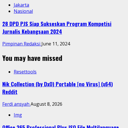
Jakarta
Nasional
28 DPD PJS Siap Sukseskan Program Kompetisi
Jurnalis Kebangsaan 2024
Pimpinan Redaksi
June 11, 2024
You may have missed
Resettools
Nik Collection (by DxO) Portable [no Virus] (x64)
Reddit
Ferdi ansyah
August 8, 2026
Img
Office 365 Professional Plus ISO File Multilanguage