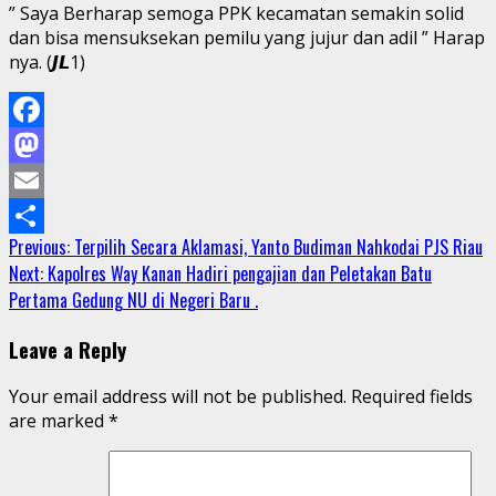
” Saya Berharap semoga PPK kecamatan semakin solid
dan bisa mensuksekan pemilu yang jujur dan adil ” Harap
nya. (𝙅𝙇1)
Facebook
Mastodon
Email
Continue
Previous:
Terpilih Secara Aklamasi, Yanto Budiman Nahkodai PJS Riau
Share
Next:
Kapolres Way Kanan Hadiri pengajian dan Peletakan Batu
Reading
Pertama Gedung NU di Negeri Baru .
Leave a Reply
Your email address will not be published.
Required fields
are marked
*