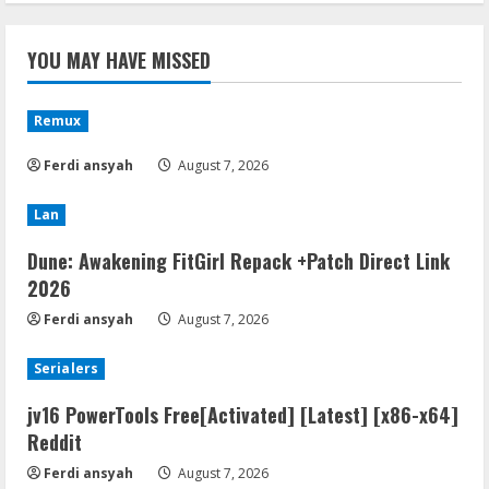
YOU MAY HAVE MISSED
Remux
Ferdi ansyah
August 7, 2026
Lan
Dune: Awakening FitGirl Repack +Patch Direct Link
2026
Ferdi ansyah
August 7, 2026
Serialers
jv16 PowerTools Free[Activated] [Latest] [x86-x64]
Reddit
Ferdi ansyah
August 7, 2026