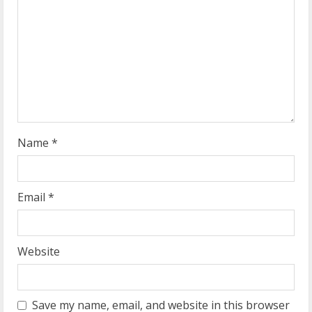
a
d
i
n
g
Name
*
Email
*
Website
Save my name, email, and website in this browser