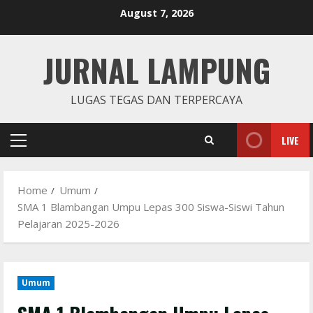
Skip
August 7, 2026
to
content
JURNAL LAMPUNG
LUGAS TEGAS DAN TERPERCAYA
LIVE
Primary
Menu
Home
Umum
SMA 1 Blambangan Umpu Lepas 300 Siswa-Siswi Tahun
Pelajaran 2025-2026
Umum