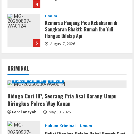
4
Umum
Kemarau Panjang Picu Kebakaran di
Sangkaran Bhakti; Rumah Ibu Yuli
Hangus Dilalap Api
5
August 7, 2026
Remux
KRIMINAL
August 7, 2026
Hukum Kriminal
Umum
1
Diduga Curi HP, Seorang Pria Asal Karang Umpu
Lan
Diringkus Polres Way Kanan
Dune: Awakening FitGirl Repack +Patch
Direct Link 2026
Ferdi ansyah
May 30, 2025
August 7, 2026
2
Hukum Kriminal
Umum