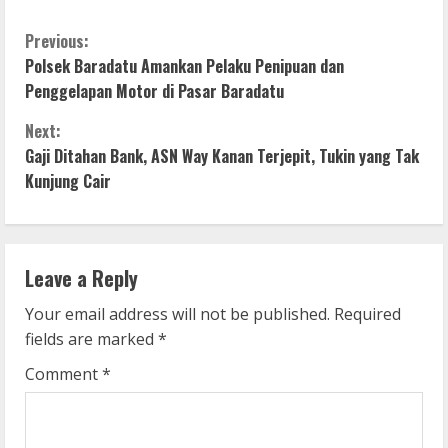
C
Previous:
Polsek Baradatu Amankan Pelaku Penipuan dan
o
Penggelapan Motor di Pasar Baradatu
n
Next:
Gaji Ditahan Bank, ASN Way Kanan Terjepit, Tukin yang Tak
t
Kunjung Cair
i
n
Leave a Reply
u
Your email address will not be published.
Required
e
fields are marked
*
R
Comment
*
e