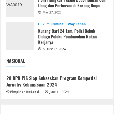
Polisi Ringkus Pelaku Bobol Rumah Curi
Serialers
Uang dan Perhiasan di Karang Umpu.
jv16 PowerTools Free[Activated]
[Latest] [x86-x64] Reddit
May 27, 2025
August 7, 2026
3
Hukum Kriminal
Way Kanan
Kurang Dari 24 Jam, Polisi Bekuk
Diduga Pelaku Pembacokan Rekan
VL
Kerjanya
Office 365 Mondo Pre-Activated
August 27, 2024
August 7, 2026
4
NASIONAL
Jakarta
Nasional
Umum
Kemarau Panjang Picu Kebakaran di
Sangkaran Bhakti; Rumah Ibu Yuli
28 DPD PJS Siap Sukseskan Program Kompetisi
Hangus Dilalap Api
Jurnalis Kebangsaan 2024
5
August 7, 2026
Pimpinan Redaksi
June 11, 2024