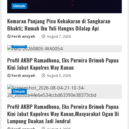
Umum
Serialers
Kemarau Panjang Picu Kebakaran di Sangkaran
jv16 PowerTools Free[Activated]
[Latest] [x86-x64] Reddit
Bhakti; Rumah Ibu Yuli Hangus Dilalap Api
August 7, 2026
Ferdi ansyah
August 7, 2026
3
Umum
VL
Profil AKBP Ramadhona, Eks Perwira Brimob Papua
Office 365 Mondo Pre-Activated
Kini Jabat Kapolres Way Kanan
August 7, 2026
4
Ferdi ansyah
August 5, 2026
Umum
Umum
Kemarau Panjang Picu Kebakaran di
Sangkaran Bhakti; Rumah Ibu Yuli
Hangus Dilalap Api
Profil AKBP Ramadhona, Eks Perwira Brimob Papua
5
Kini Jabat Kapolres Way Kanan,Masyarakat Ogan Di
August 7, 2026
Lampung Doakan Jadi Jendral