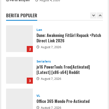
Ferdi ansyah
August 4, 2026
Remux
August 7, 2026
BERITA POPULER
1
Lan
Dune: Awakening FitGirl Repack +Patch
Direct Link 2026
August 7, 2026
2
Serialers
jv16 PowerTools Free[Activated]
[Latest] [x86-x64] Reddit
August 7, 2026
3
VL
Office 365 Mondo Pre-Activated
August 7, 2026