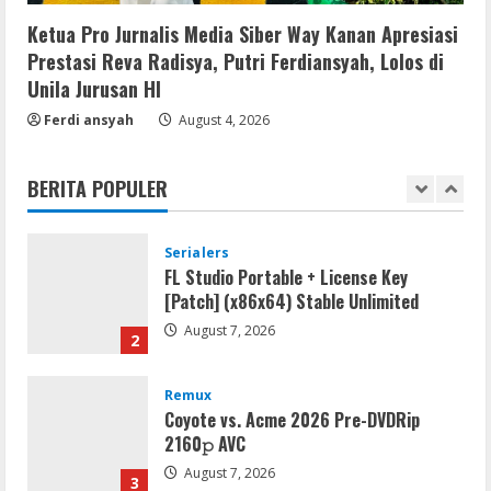
Activator Final
Ketua Pro Jurnalis Media Siber Way Kanan Apresiasi
August 6, 2026
5
Prestasi Reva Radisya, Putri Ferdiansyah, Lolos di
Unila Jurusan HI
VL
Ferdi ansyah
August 4, 2026
Microsoft Office Auto-Activated
.tо𝚛𝚛еnt
BERITA POPULER
August 7, 2026
1
Serialers
FL Studio Portable + License Key
[Patch] (x86x64) Stable Unlimited
August 7, 2026
2
Remux
Coyote vs. Acme 2026 Pre-DVDRip
2160𝚙 AVC
August 7, 2026
3