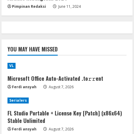
5
Pimpinan Redaksi
June 11, 2024
YOU MAY HAVE MISSED
VL
Microsoft Office Auto-Activated .tо𝚛𝚛еnt
Ferdi ansyah
August 7, 2026
Serialers
FL Studio Portable + License Key [Patch] (x86x64)
Stable Unlimited
Ferdi ansyah
August 7, 2026