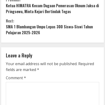
C
Ketua HIMATRA Kecam Dugaan Pemerasan Oknum Jaksa di
o
Pringsewu, Minta Kejari Bertindak Tegas
n
Next:
SMA 1 Blambangan Umpu Lepas 300 Siswa-Siswi Tahun
t
Pelajaran 2025-2026
i
n
Leave a Reply
u
Your email address will not be published.
Required
e
fields are marked
*
R
Comment
*
e
a