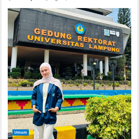
Serialers
FL Studio Portable + License Key
[Patch] (x86x64) Stable Unlimited
August 7, 2026
2
Remux
Coyote vs. Acme 2026 Pre-DVDRip
2160𝚙 AVC
August 7, 2026
3
Serialers
MATLAB R2024b Crack exe [Full] x64
Bypass
August 7, 2026
4
Serialers
Umum
VMware Workstation Portable +