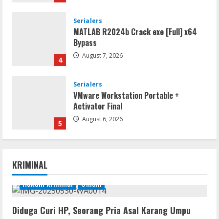
Serialers
MATLAB R2024b Crack exe [Full] x64
Bypass
August 7, 2026
4
Serialers
VMware Workstation Portable +
Activator Final
August 6, 2026
5
VL
Microsoft Office Auto-Activated
KRIMINAL
.tо𝚛𝚛еnt
August 7, 2026
Hukum Kriminal
Umum
1
Diduga Curi HP, Seorang Pria Asal Karang Umpu
Serialers