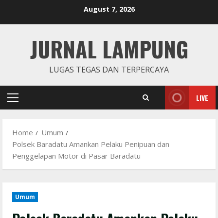
Skip
August 7, 2026
to
content
JURNAL LAMPUNG
LUGAS TEGAS DAN TERPERCAYA
LIVE
Primary
Menu
Home
Umum
Polsek Baradatu Amankan Pelaku Penipuan dan
Penggelapan Motor di Pasar Baradatu
Umum