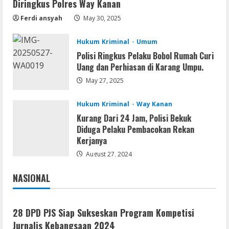
Diringkus Polres Way Kanan
FL Studio Portable + License Key
[Patch] (x86x64) Stable Unlimited
Ferdi ansyah
May 30, 2025
August 7, 2026
2
Hukum Kriminal
Umum
Polisi Ringkus Pelaku Bobol Rumah Curi
Remux
Uang dan Perhiasan di Karang Umpu.
Coyote vs. Acme 2026 Pre-DVDRip
2160𝚙 AVC
May 27, 2025
August 7, 2026
3
Hukum Kriminal
Way Kanan
Kurang Dari 24 Jam, Polisi Bekuk
Serialers
Diduga Pelaku Pembacokan Rekan
MATLAB R2024b Crack exe [Full] x64
Kerjanya
Bypass
August 27, 2024
August 7, 2026
4
NASIONAL
Jakarta
Nasional
Serialers
VMware Workstation Portable +
28 DPD PJS Siap Sukseskan Program Kompetisi
Activator Final
Jurnalis Kebangsaan 2024
August 6, 2026