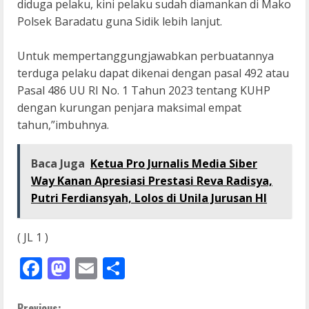
diduga pelaku, kini pelaku sudah diamankan di Mako
Polsek Baradatu guna Sidik lebih lanjut.
Untuk mempertanggungjawabkan perbuatannya
terduga pelaku dapat dikenai dengan pasal 492 atau
Pasal 486 UU RI No. 1 Tahun 2023 tentang KUHP
dengan kurungan penjara maksimal empat
tahun,”imbuhnya.
Baca Juga
Ketua Pro Jurnalis Media Siber
Way Kanan Apresiasi Prestasi Reva Radisya,
Putri Ferdiansyah, Lolos di Unila Jurusan HI
( JL 1 )
Facebook
Mastodon
Email
Share
Previous: