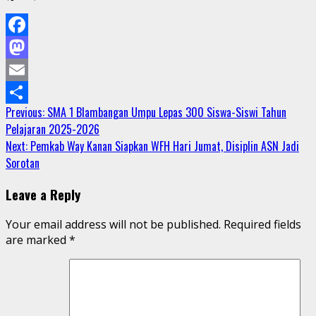
Facebook
Mastodon
Email
Continue
Previous:
SMA 1 Blambangan Umpu Lepas 300 Siswa-Siswi Tahun
Share
Pelajaran 2025-2026
Reading
Next:
Pemkab Way Kanan Siapkan WFH Hari Jumat, Disiplin ASN Jadi
Sorotan
Leave a Reply
Your email address will not be published.
Required fields
are marked
*