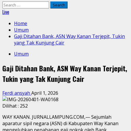
Search
for:
Live
Home
Umum
Gaji Ditahan Bank, ASN Way Kanan Terjepit, Tukin
yang Tak Kunjung Cair
Umum
Gaji Ditahan Bank, ASN Way Kanan Terjepit,
Tukin yang Tak Kunjung Cair
Ferdi ansyah
April 1, 2026
Dilihat :
252
WAY KANAN. JURNALLAMPUNG.COM,— Sejumlah
aparatur sipil negara (ASN) di Kabupaten Way Kanan
mengeluhkan penahanan gaji pokok oleh Bank