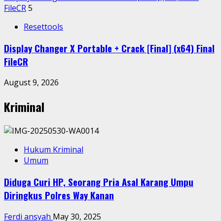
FileCR
5
Resettools
Display Changer X Portable + Crack [Final] (x64) Final
FileCR
August 9, 2026
Kriminal
Hukum Kriminal
Umum
Diduga Curi HP, Seorang Pria Asal Karang Umpu
Diringkus Polres Way Kanan
Ferdi ansyah
May 30, 2025