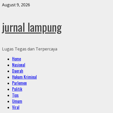
Skip
August 9, 2026
to
content
jurnal lampung
Lugas Tegas dan Terpercaya
Primary
Home
Menu
Nasional
Daerah
Hukum Kriminal
Parlemen
Politik
Tips
Umum
Viral