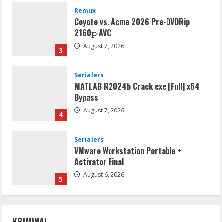
Remux
Coyote vs. Acme 2026 Pre-DVDRip
2160𝚙 AVC
August 7, 2026
3
Serialers
MATLAB R2024b Crack exe [Full] x64
Bypass
August 7, 2026
4
Serialers
VMware Workstation Portable +
Activator Final
August 6, 2026
5
VL
Microsoft Office Auto-Activated
KRIMINAL