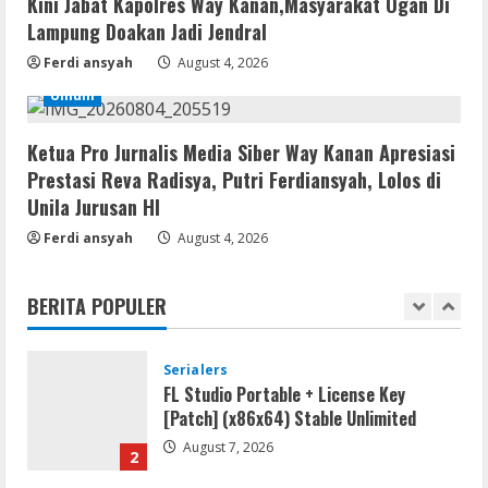
Kini Jabat Kapolres Way Kanan,Masyarakat Ogan Di
August 7, 2026
Lampung Doakan Jadi Jendral
4
Ferdi ansyah
August 4, 2026
Serialers
Umum
VMware Workstation Portable +
Activator Final
Ketua Pro Jurnalis Media Siber Way Kanan Apresiasi
August 6, 2026
5
Prestasi Reva Radisya, Putri Ferdiansyah, Lolos di
Unila Jurusan HI
VL
Ferdi ansyah
August 4, 2026
Microsoft Office Auto-Activated
.tо𝚛𝚛еnt
BERITA POPULER
August 7, 2026
1
Serialers
FL Studio Portable + License Key
[Patch] (x86x64) Stable Unlimited
August 7, 2026
2