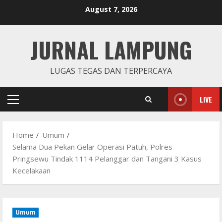
Skip
August 7, 2026
to
content
JURNAL LAMPUNG
LUGAS TEGAS DAN TERPERCAYA
LIVE
Primary
Menu
Home
Umum
Selama Dua Pekan Gelar Operasi Patuh, Polres
Pringsewu Tindak 1114 Pelanggar dan Tangani 3 Kasus
Kecelakaan
Umum