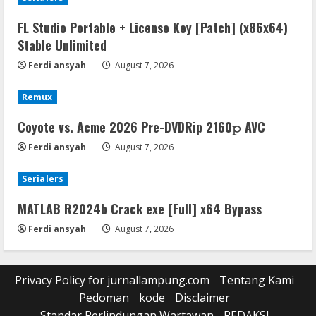
FL Studio Portable + License Key [Patch] (x86x64)
Stable Unlimited
Ferdi ansyah
August 7, 2026
Remux
Coyote vs. Acme 2026 Pre-DVDRip 2160𝚙 AVC
Ferdi ansyah
August 7, 2026
Serialers
MATLAB R2024b Crack exe [Full] x64 Bypass
Ferdi ansyah
August 7, 2026
Privacy Policy for jurnallampung.com
Tentang Kami
Pedoman
kode
Disclaimer
Standar Perlindungan Wartawan
REDAKSI