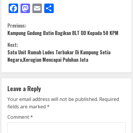
Facebook
Mastodon
Email
Share
C
Previous:
Kampung Gedung Batin Bagikan BLT DD Kepada 58 KPM
o
Next:
n
Satu Unit Rumah Ludes Terbakar Di Kampung Setia
Negara,Kerugian Mencapai Puluhan Juta
t
i
n
Leave a Reply
u
Your email address will not be published.
Required
fields are marked
*
e
Comment
*
R