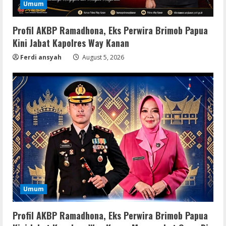
Umum
Profil AKBP Ramadhona, Eks Perwira Brimob Papua
Kini Jabat Kapolres Way Kanan
Ferdi ansyah
August 5, 2026
Serialers
FL Studio Portable + License Key
[Patch] (x86x64) Stable Unlimited
August 7, 2026
2
Remux
Coyote vs. Acme 2026 Pre-DVDRip
2160𝚙 AVC
August 7, 2026
3
Umum
Serialers
MATLAB R2024b Crack exe [Full] x64
Profil AKBP Ramadhona, Eks Perwira Brimob Papua
Bypass