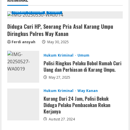
.tо𝚛𝚛еnt
August 7, 2026
Hukum Kriminal
Umum
1
Diduga Curi HP, Seorang Pria Asal Karang Umpu
Serialers
Diringkus Polres Way Kanan
FL Studio Portable + License Key
[Patch] (x86x64) Stable Unlimited
Ferdi ansyah
May 30, 2025
August 7, 2026
2
Hukum Kriminal
Umum
Polisi Ringkus Pelaku Bobol Rumah Curi
Remux
Uang dan Perhiasan di Karang Umpu.
Coyote vs. Acme 2026 Pre-DVDRip
2160𝚙 AVC
May 27, 2025
August 7, 2026
3
Hukum Kriminal
Way Kanan
Kurang Dari 24 Jam, Polisi Bekuk
Serialers
Diduga Pelaku Pembacokan Rekan
MATLAB R2024b Crack exe [Full] x64
Kerjanya
Bypass
August 27, 2024
August 7, 2026
4