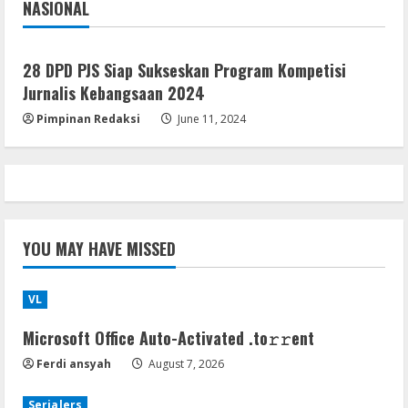
NASIONAL
Jakarta
Nasional
Serialers
VMware Workstation Portable +
28 DPD PJS Siap Sukseskan Program Kompetisi
Activator Final
Jurnalis Kebangsaan 2024
August 6, 2026
5
Pimpinan Redaksi
June 11, 2024
YOU MAY HAVE MISSED
VL
Microsoft Office Auto-Activated .tо𝚛𝚛еnt
Ferdi ansyah
August 7, 2026
Serialers