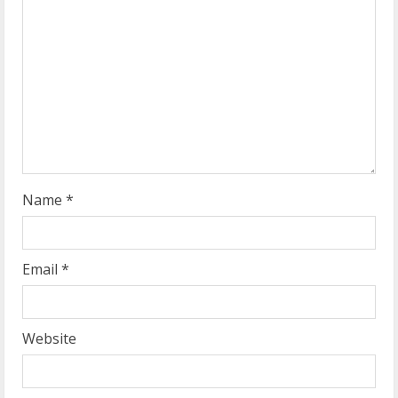
e
a
d
i
n
g
Name
*
Email
*
Website