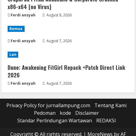
x86-x64 [no Virus]
Ferdi ansyah
August 8, 2026
Remux
Ferdi ansyah
August 7, 2026
Lan
Dune: Awakening FitGirl Repack +Patch Direct Link
2026
Ferdi ansyah
August 7, 2026
Privacy Policy for jurnallampung.com
Tentang Kami
Pedoman
kode
Disclaimer
Standar Perlindungan Wartawan
REDAKSI
Copyright © All rights reserved.
|
MoreNews
by AF