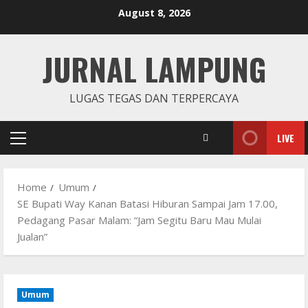
Skip
August 8, 2026
to
content
JURNAL LAMPUNG
LUGAS TEGAS DAN TERPERCAYA
LIVE
Primary
Menu
Home
Umum
SE Bupati Way Kanan Batasi Hiburan Sampai Jam 17.00,
Pedagang Pasar Malam: “Jam Segitu Baru Mau Mulai
Jualan”
Umum