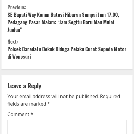
C
Previous:
SE Bupati Way Kanan Batasi Hiburan Sampai Jam 17.00,
o
Pedagang Pasar Malam: “Jam Segitu Baru Mau Mulai
Jualan”
n
Next:
t
Polsek Baradatu Bekuk Diduga Pelaku Curat Sepeda Motor
i
di Wonosari
n
u
Leave a Reply
e
Your email address will not be published.
Required
fields are marked
*
R
Comment
*
e