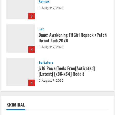
Remux
August 7, 2026
3
Lan
Dune: Awakening FitGirl Repack +Patch
Direct Link 2026
August 7, 2026
4
Serialers
jv16 PowerTools Free[Activated]
[Latest] [x86-x64] Reddit
August 7, 2026
5
Resettools
Vpn One Click Cracked x86-x64 [no
KRIMINAL
Virus]
August 8, 2026
Hukum Kriminal
Umum