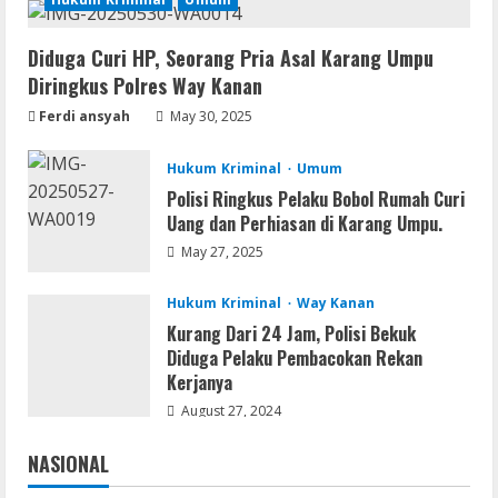
1
Diduga Curi HP, Seorang Pria Asal Karang Umpu
Resettools
Diringkus Polres Way Kanan
GraphPad Prism Academic & Corporate
Cracked x86-x64 [no Virus]
Ferdi ansyah
May 30, 2025
August 8, 2026
2
Hukum Kriminal
Umum
Polisi Ringkus Pelaku Bobol Rumah Curi
Uang dan Perhiasan di Karang Umpu.
Remux
May 27, 2025
August 7, 2026
3
Hukum Kriminal
Way Kanan
Kurang Dari 24 Jam, Polisi Bekuk
Lan
Diduga Pelaku Pembacokan Rekan
Dune: Awakening FitGirl Repack +Patch
Kerjanya
Direct Link 2026
August 27, 2024
August 7, 2026
4
NASIONAL
Jakarta
Nasional
Serialers