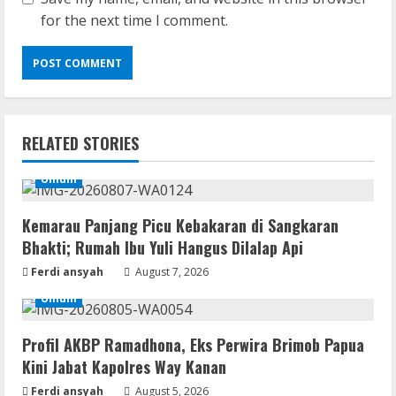
for the next time I comment.
Resettools
GraphPad Prism Academic & Corporate
Cracked x86-x64 [no Virus]
RELATED STORIES
August 8, 2026
2
Umum
Kemarau Panjang Picu Kebakaran di Sangkaran
Remux
Bhakti; Rumah Ibu Yuli Hangus Dilalap Api
August 7, 2026
Ferdi ansyah
3
August 7, 2026
Umum
Lan
Dune: Awakening FitGirl Repack +Patch
Profil AKBP Ramadhona, Eks Perwira Brimob Papua
Direct Link 2026
Kini Jabat Kapolres Way Kanan
August 7, 2026
4
Ferdi ansyah
August 5, 2026