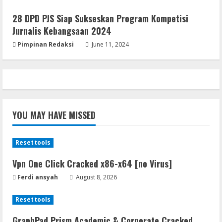
jv16 PowerTools Free[Activated]
28 DPD PJS Siap Sukseskan Program Kompetisi
[Latest] [x86-x64] Reddit
Jurnalis Kebangsaan 2024
August 7, 2026
5
Pimpinan Redaksi
June 11, 2024
YOU MAY HAVE MISSED
Resettools
Vpn One Click Cracked x86-x64 [no Virus]
Ferdi ansyah
August 8, 2026
Resettools
GraphPad Prism Academic & Corporate Cracked