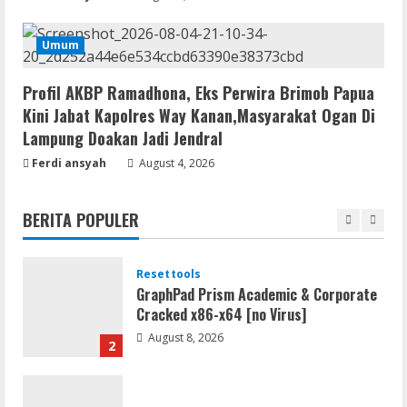
Serialers
Umum
jv16 PowerTools Free[Activated]
[Latest] [x86-x64] Reddit
Profil AKBP Ramadhona, Eks Perwira Brimob Papua
August 7, 2026
5
Kini Jabat Kapolres Way Kanan,Masyarakat Ogan Di
Lampung Doakan Jadi Jendral
Resettools
Ferdi ansyah
August 4, 2026
Vpn One Click Cracked x86-x64 [no
Virus]
BERITA POPULER
August 8, 2026
1
Resettools
GraphPad Prism Academic & Corporate
Cracked x86-x64 [no Virus]
August 8, 2026
2