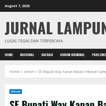
Skip
August 7, 2026
to
content
JURNAL LAMPU
LUGAS TEGAS DAN TERPERCAYA
HOME
NASIONAL
DAERAH
HUKUM KRIMINAL
PARLEME
Home
Umum
SE Bupati Way Kanan Batasi Hiburan Samp
Umum
SE Bupati Way Kanan B