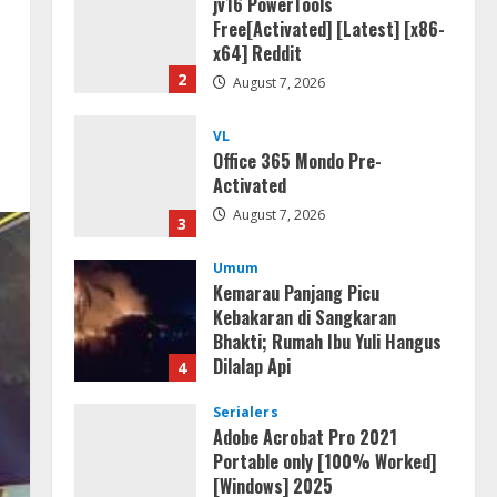
x64] Reddit
2
August 7, 2026
VL
Office 365 Mondo Pre-
Activated
August 7, 2026
3
Umum
Kemarau Panjang Picu
Kebakaran di Sangkaran
Bhakti; Rumah Ibu Yuli Hangus
Dilalap Api
4
August 7, 2026
Serialers
Adobe Acrobat Pro 2021
Portable only [100% Worked]
[Windows] 2025
5
August 7, 2026