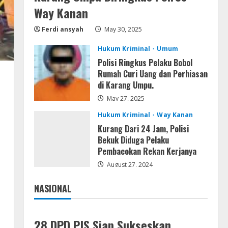
Kebakaran di Sangkaran
Way Kanan
Bhakti; Rumah Ibu Yuli Hangus
Dilalap Api
4
Ferdi ansyah
May 30, 2025
August 7, 2026
Serialers
Hukum Kriminal
Umum
Adobe Acrobat Pro 2021
Polisi Ringkus Pelaku Bobol
Portable only [100% Worked]
Rumah Curi Uang dan Perhiasan
[Windows] 2025
di Karang Umpu.
5
August 7, 2026
May 27, 2025
Hukum Kriminal
Way Kanan
Kurang Dari 24 Jam, Polisi
Bekuk Diduga Pelaku
Pembacokan Rekan Kerjanya
August 27, 2024
NASIONAL
Jakarta
Nasional
28 DPD PJS Siap Sukseskan