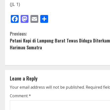
(JL 1)
Facebook
Mastodon
Email
Share
C
Previous:
Petani Kopi di Lampung Barat Tewas Diduga Diterkam
o
Harimau Sumatra
n
t
i
Leave a Reply
n
Your email address will not be published.
Required fie
u
Comment
*
e