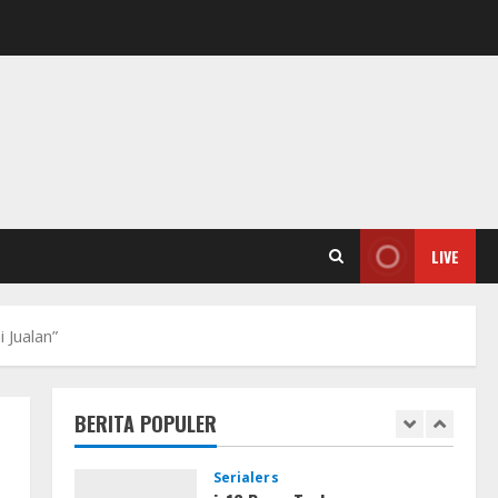
Umum
Kemarau Panjang Picu
Kebakaran di Sangkaran
Bhakti; Rumah Ibu Yuli Hangus
Dilalap Api
4
August 7, 2026
Serialers
Adobe Acrobat Pro 2021
Portable only [100% Worked]
[Windows] 2025
5
August 7, 2026
LIVE
Lan
Dune: Awakening FitGirl Repack
 Jualan”
+Patch Direct Link 2026
August 7, 2026
1
BERITA POPULER
Serialers
jv16 PowerTools
Free[Activated] [Latest] [x86-