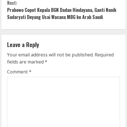
Next:
t
Prabowo Copot Kepala BGN Dadan Hindayana, Ganti Nanik
i
Sudaryati Deyang Usai Wacana MBG ke Arab Saudi
n
u
Leave a Reply
e
Your email address will not be published.
Required
fields are marked
*
R
Comment
*
e
a
d
i