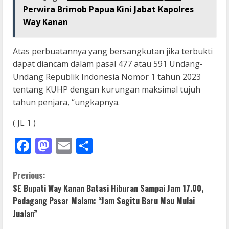
Perwira Brimob Papua Kini Jabat Kapolres
Way Kanan
Atas perbuatannya yang bersangkutan jika terbukti
dapat diancam dalam pasal 477 atau 591 Undang-
Undang Republik Indonesia Nomor 1 tahun 2023
tentang KUHP dengan kurungan maksimal tujuh
tahun penjara, “ungkapnya.
( JL 1 )
Facebook
Mastodon
Email
Share
C
Previous:
SE Bupati Way Kanan Batasi Hiburan Sampai Jam 17.00,
o
Pedagang Pasar Malam: “Jam Segitu Baru Mau Mulai
Jualan”
n