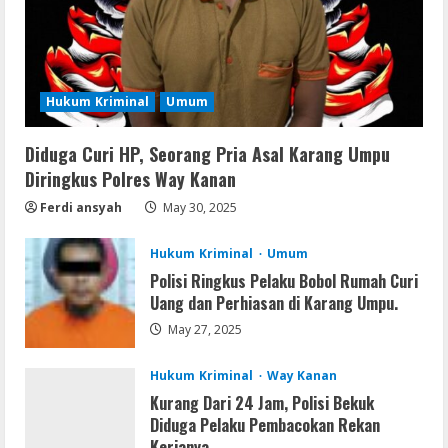
Serialers
MATLAB R2024b Crack exe [Full] x64
Bypass
August 7, 2026
Hukum Kriminal
Umum
3
Diduga Curi HP, Seorang Pria Asal Karang Umpu
Serialers
Diringkus Polres Way Kanan
VMware Workstation Portable +
Activator Final
Ferdi ansyah
May 30, 2025
August 6, 2026
4
Hukum Kriminal
Umum
Polisi Ringkus Pelaku Bobol Rumah Curi
Serialers
Uang dan Perhiasan di Karang Umpu.
MATLAB Crack + Portable Clean
May 27, 2025
Premium
August 6, 2026
5
Hukum Kriminal
Way Kanan
Kurang Dari 24 Jam, Polisi Bekuk
Diduga Pelaku Pembacokan Rekan
Kerjanya