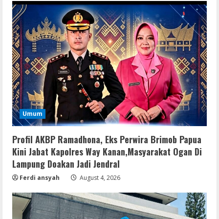
Umum
Profil AKBP Ramadhona, Eks Perwira Brimob Papua
Kini Jabat Kapolres Way Kanan,Masyarakat Ogan Di
Lampung Doakan Jadi Jendral
Ferdi ansyah
August 4, 2026
Remux
Coyote vs. Acme 2026 Pre-DVDRip
2160𝚙 AVC