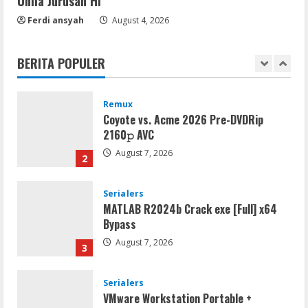
Unila Jurusan HI
Serialers
Ferdi ansyah
August 4, 2026
FL Studio Portable + License Key
[Patch] (x86x64) Stable Unlimited
August 7, 2026
BERITA POPULER
1
Remux
Coyote vs. Acme 2026 Pre-DVDRip
2160𝚙 AVC
August 7, 2026
2
Serialers
MATLAB R2024b Crack exe [Full] x64
Bypass
August 7, 2026
3
Serialers
VMware Workstation Portable +