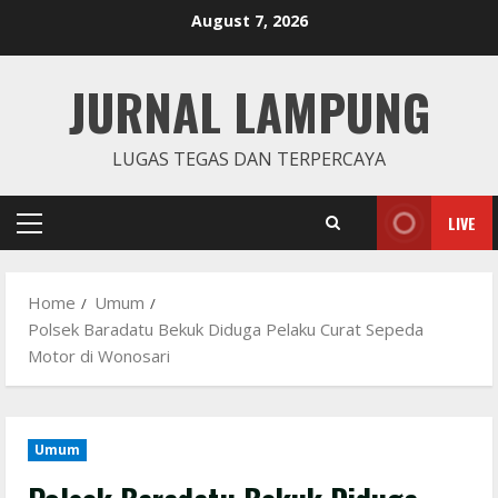
Skip
August 7, 2026
to
content
JURNAL LAMPUNG
LUGAS TEGAS DAN TERPERCAYA
LIVE
Primary
Menu
Home
Umum
Polsek Baradatu Bekuk Diduga Pelaku Curat Sepeda
Motor di Wonosari
Umum