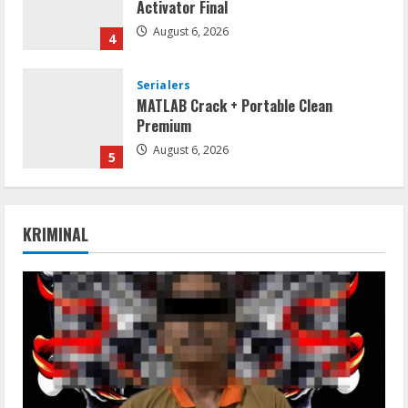
Activator Final
August 6, 2026
4
Serialers
MATLAB Crack + Portable Clean
Premium
August 6, 2026
5
Serialers
FL Studio Portable + License Key
KRIMINAL
[Patch] (x86x64) Stable Unlimited
August 7, 2026
1
Remux
Coyote vs. Acme 2026 Pre-DVDRip
2160𝚙 AVC
August 7, 2026
2