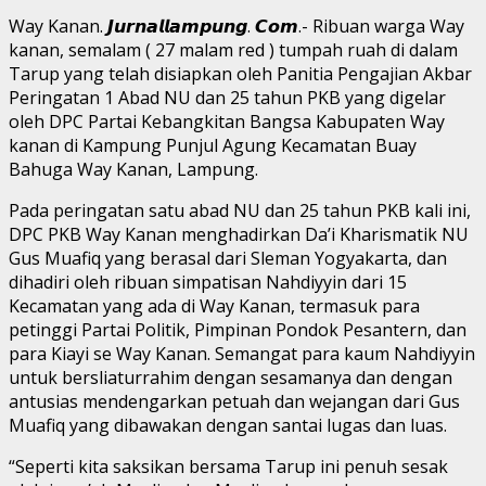
Way Kanan. 𝙅𝙪𝙧𝙣𝙖𝙡𝙡𝙖𝙢𝙥𝙪𝙣𝙜. 𝘾𝙤𝙢.- Ribuan warga Way
kanan, semalam ( 27 malam red ) tumpah ruah di dalam
Tarup yang telah disiapkan oleh Panitia Pengajian Akbar
Peringatan 1 Abad NU dan 25 tahun PKB yang digelar
oleh DPC Partai Kebangkitan Bangsa Kabupaten Way
kanan di Kampung Punjul Agung Kecamatan Buay
Bahuga Way Kanan, Lampung.
Pada peringatan satu abad NU dan 25 tahun PKB kali ini,
DPC PKB Way Kanan menghadirkan Da’i Kharismatik NU
Gus Muafiq yang berasal dari Sleman Yogyakarta, dan
dihadiri oleh ribuan simpatisan Nahdiyyin dari 15
Kecamatan yang ada di Way Kanan, termasuk para
petinggi Partai Politik, Pimpinan Pondok Pesantern, dan
para Kiayi se Way Kanan. Semangat para kaum Nahdiyyin
untuk bersliaturrahim dengan sesamanya dan dengan
antusias mendengarkan petuah dan wejangan dari Gus
Muafiq yang dibawakan dengan santai lugas dan luas.
“Seperti kita saksikan bersama Tarup ini penuh sesak