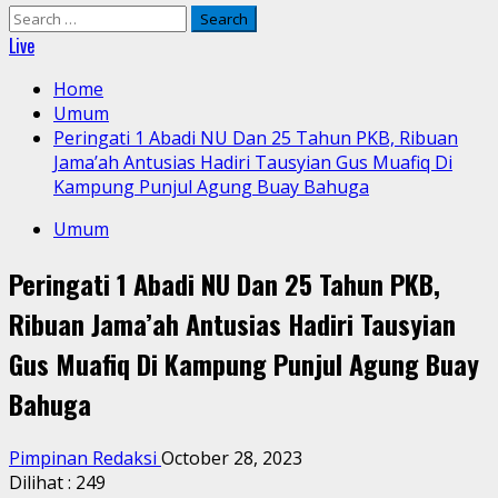
Search
for:
Live
Home
Umum
Peringati 1 Abadi NU Dan 25 Tahun PKB, Ribuan
Jama’ah Antusias Hadiri Tausyian Gus Muafiq Di
Kampung Punjul Agung Buay Bahuga
Umum
Peringati 1 Abadi NU Dan 25 Tahun PKB,
Ribuan Jama’ah Antusias Hadiri Tausyian
Gus Muafiq Di Kampung Punjul Agung Buay
Bahuga
Pimpinan Redaksi
October 28, 2023
Dilihat :
249