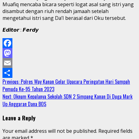
Muafiq mencaba bicara seperti logat asal sang istri yang
disambut dengan riuh rendah jamaah setelah
mengetahui istri sang Da’I berasal dari Oku tersebut.
𝙀𝙙𝙞𝙩𝙤𝙧 : 𝙁𝙚𝙧𝙙𝙮
Facebook
Mastodon
Email
Continue
Previous:
Polres Way Kanan Gelar Upacara Peringatan Hari Sumpah
Share
Pemuda Ke-95 Tahun 2023
Reading
Next:
Oknum Kepalanya Sekolah SDN 2 Simpang Kanan Di Duga Mark
Up Anggaran Dana BOS
Leave a Reply
Your email address will not be published.
Required fields
are marked
*