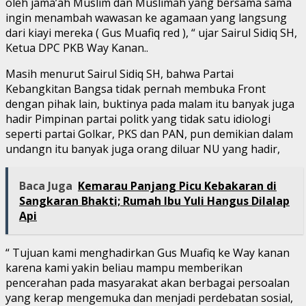
oleh jama’ah Muslim dan Muslimah yang bersama sama
ingin menambah wawasan ke agamaan yang langsung
dari kiayi mereka ( Gus Muafiq red ), “ ujar Sairul Sidiq SH,
Ketua DPC PKB Way Kanan..
Masih menurut Sairul Sidiq SH, bahwa Partai
Kebangkitan Bangsa tidak pernah membuka Front
dengan pihak lain, buktinya pada malam itu banyak juga
hadir Pimpinan partai politk yang tidak satu idiologi
seperti partai Golkar, PKS dan PAN, pun demikian dalam
undangn itu banyak juga orang diluar NU yang hadir,
Baca Juga
Kemarau Panjang Picu Kebakaran di
Sangkaran Bhakti; Rumah Ibu Yuli Hangus Dilalap
Api
“ Tujuan kami menghadirkan Gus Muafiq ke Way kanan
karena kami yakin beliau mampu memberikan
pencerahan pada masyarakat akan berbagai persoalan
yang kerap mengemuka dan menjadi perdebatan sosial,