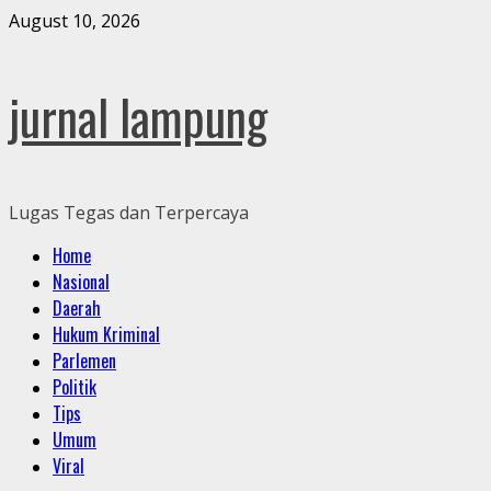
Skip
August 10, 2026
to
content
jurnal lampung
Lugas Tegas dan Terpercaya
Primary
Home
Menu
Nasional
Daerah
Hukum Kriminal
Parlemen
Politik
Tips
Umum
Viral