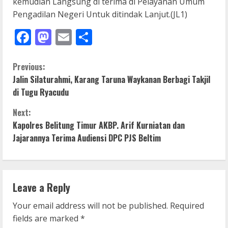
kemudian Langsung di terima di Pelayanan Umum
Pengadilan Negeri Untuk ditindak Lanjut.(JL1)
Facebook
Mastodon
Email
Share
C
Previous:
Jalin Silaturahmi, Karang Taruna Waykanan Berbagi Takjil
o
di Tugu Ryacudu
n
Next:
Kapolres Belitung Timur AKBP. Arif Kurniatan dan
t
Jajarannya Terima Audiensi DPC PJS Beltim
i
n
Leave a Reply
u
Your email address will not be published.
Required
e
fields are marked
*