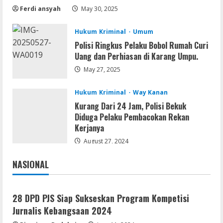
GraphPad Prism Academic & Corporate
Ferdi ansyah
May 30, 2025
Cracked x86-x64 [no Virus]
August 8, 2026
Hukum Kriminal
Umum
3
Polisi Ringkus Pelaku Bobol Rumah Curi
Uang dan Perhiasan di Karang Umpu.
May 27, 2025
Remux
August 7, 2026
Hukum Kriminal
Way Kanan
4
Kurang Dari 24 Jam, Polisi Bekuk
Diduga Pelaku Pembacokan Rekan
Lan
Kerjanya
Dune: Awakening FitGirl Repack +Patch
August 27, 2024
Direct Link 2026
August 7, 2026
NASIONAL
5
Jakarta
Nasional
28 DPD PJS Siap Sukseskan Program Kompetisi
Jurnalis Kebangsaan 2024