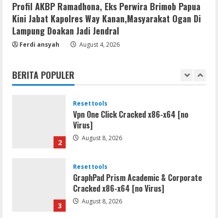
Profil AKBP Ramadhona, Eks Perwira Brimob Papua
𝐘𝐢𝐟𝐲 𝐌𝐨𝐯𝐢𝐞𝐬 Magnet
Kini Jabat Kapolres Way Kanan,Masyarakat Ogan Di
August 8, 2026
1
Lampung Doakan Jadi Jendral
Ferdi ansyah
August 4, 2026
Resettools
Vpn One Click Cracked x86-x64 [no
Virus]
BERITA POPULER
August 8, 2026
2
Resettools
GraphPad Prism Academic & Corporate
Cracked x86-x64 [no Virus]
August 8, 2026
3
Remux
August 7, 2026
4