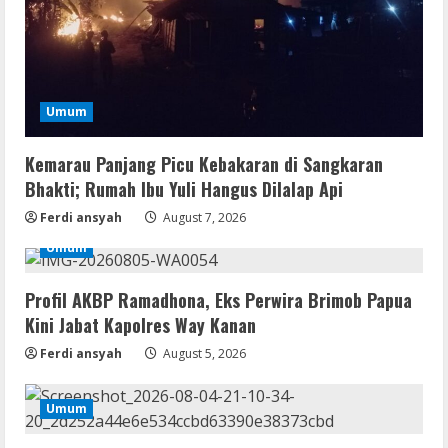
Resettools
GraphPad Prism Academic & Corporate
Cracked x86-x64 [no Virus]
August 8, 2026
3
Umum
Kemarau Panjang Picu Kebakaran di Sangkaran
Bhakti; Rumah Ibu Yuli Hangus Dilalap Api
Remux
August 7, 2026
Ferdi ansyah
August 7, 2026
4
Umum
Lan
Profil AKBP Ramadhona, Eks Perwira Brimob Papua
Dune: Awakening FitGirl Repack +Patch
Kini Jabat Kapolres Way Kanan
Direct Link 2026
Ferdi ansyah
August 5, 2026
August 7, 2026
5
Umum
Movies
Vertex Force 2026 BRRip UHD DDP5.1