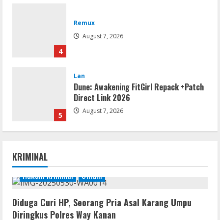
Lan
Dune: Awakening FitGirl Repack +Patch
Direct Link 2026
August 7, 2026
5
Movies
Vertex Force 2026 BRRip UHD DDP5.1
𝐘𝐢𝐟𝐲 𝐌𝐨𝐯𝐢𝐞𝐬 Magnet
August 8, 2026
1
Resettools
KRIMINAL
Vpn One Click Cracked x86-x64 [no
Virus]
Hukum Kriminal
Umum
August 8, 2026
2
Diduga Curi HP, Seorang Pria Asal Karang Umpu
Diringkus Polres Way Kanan
Resettools