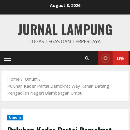
Skip
August 8, 2026
to
content
JURNAL LAMPUNG
LUGAS TEGAS DAN TERPERCAYA
LIVE
Primary
Menu
Home
Umum
Puluhan Kader Partai Demokrat Way Kanan Datang
Pengadilan Negeri Blambangan Umpu
Umum