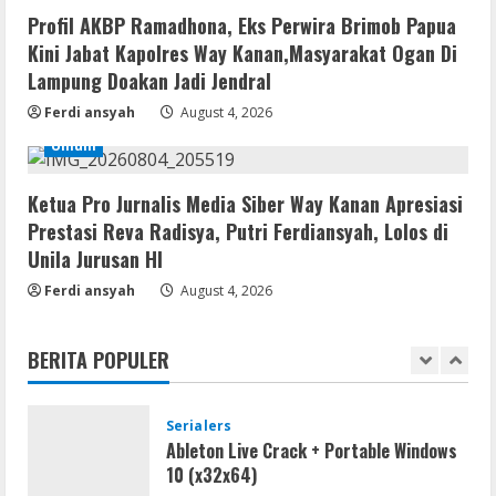
Umum
Profil AKBP Ramadhona, Eks Perwira Brimob Papua
Profil AKBP Ramadhona, Eks Perwira
Kini Jabat Kapolres Way Kanan,Masyarakat Ogan Di
Brimob Papua Kini Jabat Kapolres Way
Lampung Doakan Jadi Jendral
Kanan,Masyarakat Ogan Di Lampung
Doakan Jadi Jendral
5
Ferdi ansyah
August 4, 2026
August 4, 2026
Umum
Serialers
MATLAB Crack + Portable Clean
Ketua Pro Jurnalis Media Siber Way Kanan Apresiasi
Premium
Prestasi Reva Radisya, Putri Ferdiansyah, Lolos di
August 6, 2026
1
Unila Jurusan HI
Ferdi ansyah
August 4, 2026
Serialers
Ableton Live Crack + Portable Windows
BERITA POPULER
10 (x32x64)
August 6, 2026
2
Lan
Assassin’s Creed Shadows Digital
Deluxe Edition Cracked Rune Release