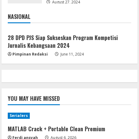
Brimob Papua Kini Jabat Kapolres Way
August 27, 2024
Kanan,Masyarakat Ogan Di Lampung
NASIONAL
Doakan Jadi Jendral
5
Jakarta
Nasional
August 4, 2026
28 DPD PJS Siap Sukseskan Program Kompetisi
Jurnalis Kebangsaan 2024
Pimpinan Redaksi
June 11, 2024
YOU MAY HAVE MISSED
Serialers
MATLAB Crack + Portable Clean Premium
Ferdi ansyah
August 6, 2026