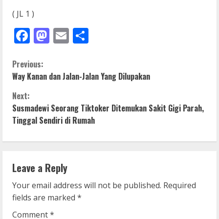
( JL 1 )
Facebook
Mastodon
Email
Share
C
Previous:
Way Kanan dan Jalan-Jalan Yang Dilupakan
o
Next:
n
Susmadewi Seorang Tiktoker Ditemukan Sakit Gigi Parah,
Tinggal Sendiri di Rumah
t
i
n
Leave a Reply
u
Your email address will not be published.
Required
fields are marked
*
e
Comment
*