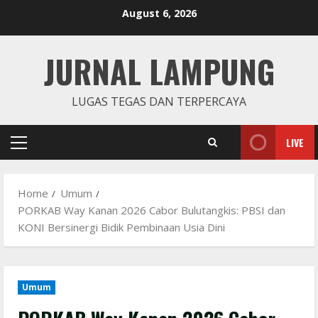
Skip
August 6, 2026
to
content
JURNAL LAMPUNG
LUGAS TEGAS DAN TERPERCAYA
LIVE
Primary
Menu
Home
Umum
PORKAB Way Kanan 2026 Cabor Bulutangkis: PBSI dan
KONI Bersinergi Bidik Pembinaan Usia Dini
Umum