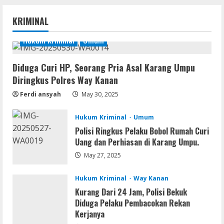
Serialers
KRIMINAL
Ableton Live Crack + Portable Windows
10 (x32x64)
Hukum Kriminal
Umum
August 6, 2026
2
Diduga Curi HP, Seorang Pria Asal Karang Umpu
Lan
Diringkus Polres Way Kanan
Assassin’s Creed Shadows Digital
Ferdi ansyah
May 30, 2025
Deluxe Edition Cracked Rune Release
for Desktop
Hukum Kriminal
Umum
3
August 6, 2026
Polisi Ringkus Pelaku Bobol Rumah Curi
Uang dan Perhiasan di Karang Umpu.
Umum
Profil AKBP Ramadhona, Eks Perwira
May 27, 2025
Brimob Papua Kini Jabat Kapolres Way
Kanan
Hukum Kriminal
Way Kanan
4
August 5, 2026
Kurang Dari 24 Jam, Polisi Bekuk
Diduga Pelaku Pembacokan Rekan
Umum
Kerjanya
Profil AKBP Ramadhona, Eks Perwira