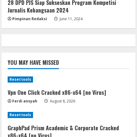
28 DPD PJS Siap Sukseskan Program Kompetisi
[Latest] [x86-x64] Reddit
Jurnalis Kebangsaan 2024
August 7, 2026
5
Pimpinan Redaksi
June 11, 2024
YOU MAY HAVE MISSED
Resettools
Vpn One Click Cracked x86-x64 [no Virus]
Ferdi ansyah
August 8, 2026
Resettools
GraphPad Prism Academic & Corporate Cracked
x86-x64 [no Virus]