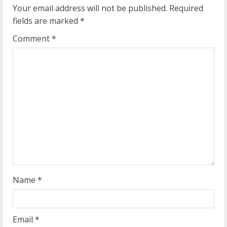
u
Your email address will not be published.
Required
e
fields are marked
*
R
Comment
*
e
a
d
i
n
g
Name
*
Email
*