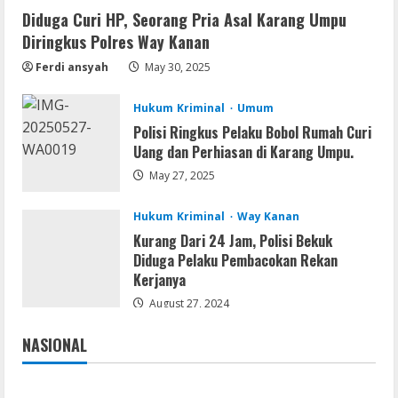
Diduga Curi HP, Seorang Pria Asal Karang Umpu
Resettools
Diringkus Polres Way Kanan
GraphPad Prism Academic & Corporate
Cracked x86-x64 [no Virus]
Ferdi ansyah
May 30, 2025
August 8, 2026
2
Hukum Kriminal
Umum
Polisi Ringkus Pelaku Bobol Rumah Curi
Uang dan Perhiasan di Karang Umpu.
Remux
May 27, 2025
August 7, 2026
3
Hukum Kriminal
Way Kanan
Kurang Dari 24 Jam, Polisi Bekuk
Lan
Diduga Pelaku Pembacokan Rekan
Dune: Awakening FitGirl Repack +Patch
Kerjanya
Direct Link 2026
August 27, 2024
August 7, 2026
4
NASIONAL
Jakarta
Nasional
Serialers
jv16 PowerTools Free[Activated]