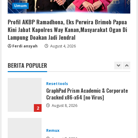
Serialers
Umum
jv16 PowerTools Free[Activated]
[Latest] [x86-x64] Reddit
Profil AKBP Ramadhona, Eks Perwira Brimob Papua
August 7, 2026
5
Kini Jabat Kapolres Way Kanan,Masyarakat Ogan Di
Lampung Doakan Jadi Jendral
Resettools
Ferdi ansyah
August 4, 2026
Vpn One Click Cracked x86-x64 [no
Virus]
BERITA POPULER
August 8, 2026
1
Resettools
GraphPad Prism Academic & Corporate
Cracked x86-x64 [no Virus]
August 8, 2026
2
Remux