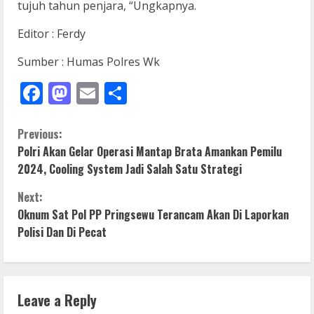
tujuh tahun penjara, “Ungkapnya.
Editor : Ferdy
Sumber : Humas Polres Wk
Facebook
Mastodon
Email
Share
C
Previous:
Polri Akan Gelar Operasi Mantap Brata Amankan Pemilu
o
2024, Cooling System Jadi Salah Satu Strategi
n
Next:
Oknum Sat Pol PP Pringsewu Terancam Akan Di Laporkan
t
Polisi Dan Di Pecat
i
n
Leave a Reply