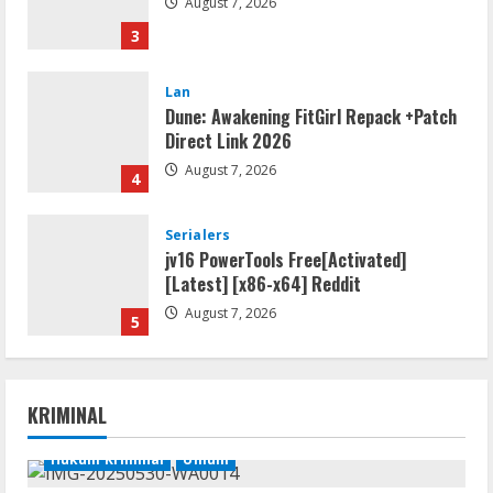
August 7, 2026
3
Lan
Dune: Awakening FitGirl Repack +Patch
Direct Link 2026
August 7, 2026
4
Serialers
jv16 PowerTools Free[Activated]
[Latest] [x86-x64] Reddit
August 7, 2026
5
Resettools
Vpn One Click Cracked x86-x64 [no
KRIMINAL
Virus]
August 8, 2026
Hukum Kriminal
Umum
1