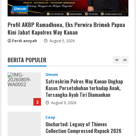
Debloated Tоrrеnt
Umum
August 8, 2026
5
Profil AKBP Ramadhona, Eks Perwira Brimob Papua
Kini Jabat Kapolres Way Kanan
Movies
Ferdi ansyah
August 5, 2026
CAMRip 4KUHD AVC Dual Audio Torr𝐞nt
August 9, 2026
1
BERITA POPULER
Umum
Satreskrim Polres Way Kanan Ungkap
Kasus Persetubuhan terhadap Anak,
Tersangka Ayah Tiri Diamankan
2
August 9, 2026
Coop
Uncharted: Legacy of Thieves
Collection Compressed Repack 2026
August 9, 2026
3