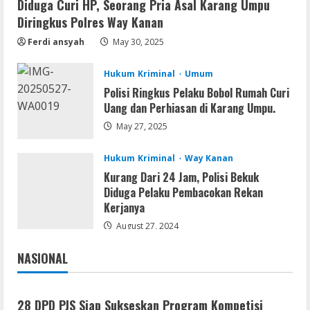
Satreskrim Polres Way Kanan Ungkap
Diduga Curi HP, Seorang Pria Asal Karang Umpu
Kasus Persetubuhan terhadap Anak,
Diringkus Polres Way Kanan
Tersangka Ayah Tiri Diamankan
Ferdi ansyah
May 30, 2025
2
August 9, 2026
Hukum Kriminal
Umum
Coop
Polisi Ringkus Pelaku Bobol Rumah Curi
Uncharted: Legacy of Thieves
Uang dan Perhiasan di Karang Umpu.
Collection Compressed Repack 2026
May 27, 2025
August 9, 2026
3
Hukum Kriminal
Way Kanan
Resettools
Kurang Dari 24 Jam, Polisi Bekuk
Display Changer X Portable + Crack
Diduga Pelaku Pembacokan Rekan
[Final] (x64) Final FileCR
Kerjanya
August 9, 2026
August 27, 2024
4
NASIONAL
Img
Jakarta
Nasional
Office 2019 LTSC Professional Plus
Debloated Tоrrеnt
28 DPD PJS Siap Sukseskan Program Kompetisi