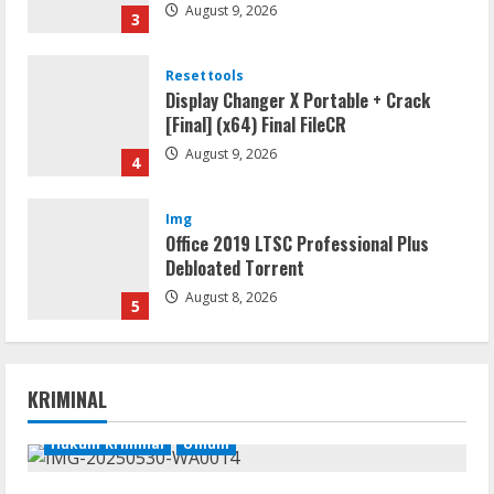
Resettools
Display Changer X Portable + Crack
[Final] (x64) Final FileCR
August 9, 2026
4
Img
Office 2019 LTSC Professional Plus
Debloated Tоrrеnt
August 8, 2026
5
Movies
CAMRip 4KUHD AVC Dual Audio Torr𝐞nt
KRIMINAL
August 9, 2026
1
Hukum Kriminal
Umum
Umum