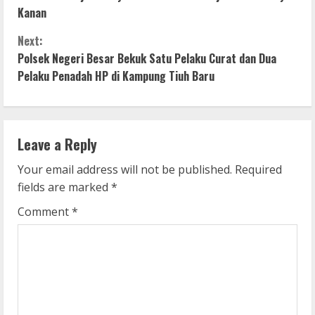
Kanan
n
Next:
t
Polsek Negeri Besar Bekuk Satu Pelaku Curat dan Dua
i
Pelaku Penadah HP di Kampung Tiuh Baru
n
u
Leave a Reply
e
Your email address will not be published.
Required
fields are marked
*
R
Comment
*
e
a
d