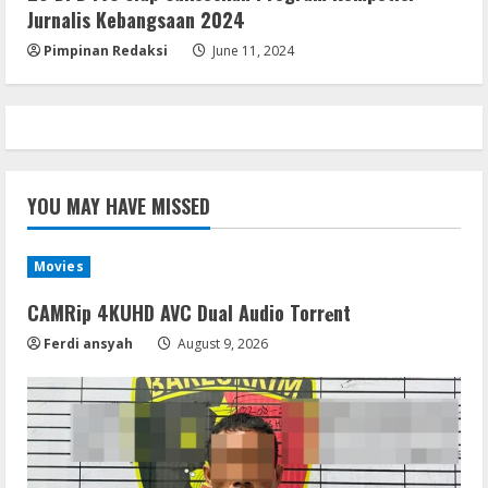
August 8, 2026
5
Jurnalis Kebangsaan 2024
Pimpinan Redaksi
June 11, 2024
YOU MAY HAVE MISSED
Movies
CAMRip 4KUHD AVC Dual Audio Torr𝐞nt
Ferdi ansyah
August 9, 2026