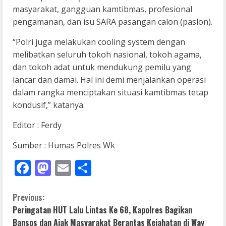
masyarakat, gangguan kamtibmas, profesional
pengamanan, dan isu SARA pasangan calon (paslon).
“Polri juga melakukan cooling system dengan
melibatkan seluruh tokoh nasional, tokoh agama,
dan tokoh adat untuk mendukung pemilu yang
lancar dan damai. Hal ini demi menjalankan operasi
dalam rangka menciptakan situasi kamtibmas tetap
kondusif,” katanya.
Editor : Ferdy
Sumber : Humas Polres Wk
Facebook
Mastodon
Email
Share
C
Previous:
Peringatan HUT Lalu Lintas Ke 68, Kapolres Bagikan
o
Bansos dan Ajak Masyarakat Berantas Kejahatan di Way