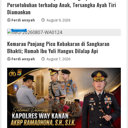
Persetubuhan terhadap Anak, Tersangka Ayah Tiri
Umum
Diamankan
Satreskrim Polres Way Kanan Ungkap
Kasus Persetubuhan terhadap Anak,
Ferdi ansyah
August 9, 2026
Tersangka Ayah Tiri Diamankan
Umum
2
August 9, 2026
Kemarau Panjang Picu Kebakaran di Sangkaran
Coop
Bhakti; Rumah Ibu Yuli Hangus Dilalap Api
Uncharted: Legacy of Thieves
Collection Compressed Repack 2026
Ferdi ansyah
August 7, 2026
August 9, 2026
3
Resettools
Display Changer X Portable + Crack
[Final] (x64) Final FileCR
August 9, 2026
4
Img
Office 2019 LTSC Professional Plus