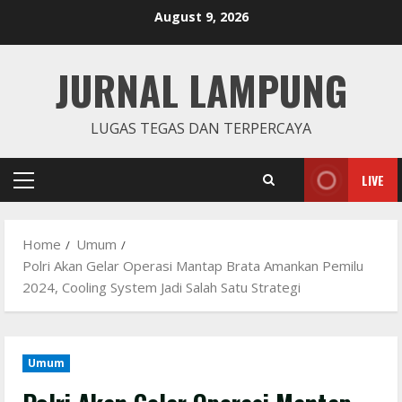
Skip
August 9, 2026
to
content
JURNAL LAMPUNG
LUGAS TEGAS DAN TERPERCAYA
LIVE
Primary
Menu
Home
Umum
Polri Akan Gelar Operasi Mantap Brata Amankan Pemilu
2024, Cooling System Jadi Salah Satu Strategi
Umum