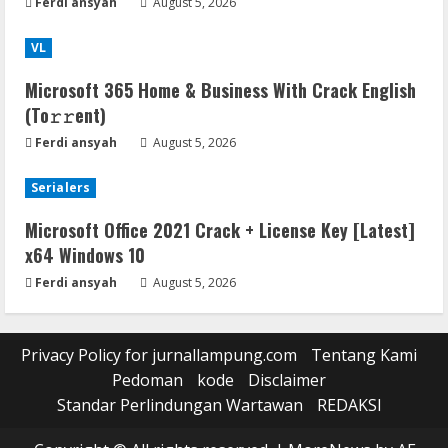
Ferdi ansyah
August 5, 2026
VL
Microsoft 365 Home & Business With Crack English
(To𝚛𝚛еnt)
Ferdi ansyah
August 5, 2026
Serialers
Microsoft Office 2021 Crack + License Key [Latest]
x64 Windows 10
Ferdi ansyah
August 5, 2026
Privacy Policy for jurnallampung.com
Tentang Kami
Pedoman
kode
Disclaimer
Standar Perlindungan Wartawan
REDAKSI