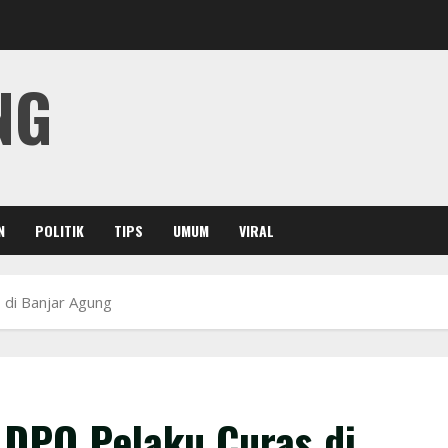
NG
N
POLITIK
TIPS
UMUM
VIRAL
 di Banjar Agung
 DPO Pelaku Curas di