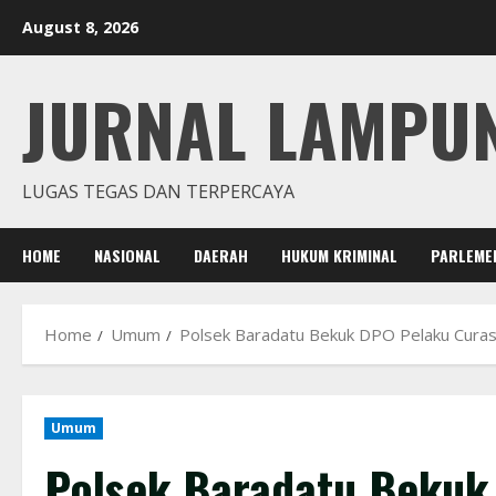
Skip
August 8, 2026
to
content
JURNAL LAMPU
LUGAS TEGAS DAN TERPERCAYA
HOME
NASIONAL
DAERAH
HUKUM KRIMINAL
PARLEME
Home
Umum
Polsek Baradatu Bekuk DPO Pelaku Curas
Umum
Polsek Baradatu Bekuk