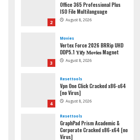
Office 365 Professional Plus
ISO File Multilanguage
August 8, 2026
2
Movies
Vertex Force 2026 BRRip UHD
DDP5.1 𝐘𝐢𝐟𝐲 𝐌𝐨𝐯𝐢𝐞𝐬 Magnet
August 8, 2026
3
Resettools
Vpn One Click Cracked x86-x64
[no Virus]
August 8, 2026
4
Resettools
GraphPad Prism Academic &
Corporate Cracked x86-x64 [no
Virus]