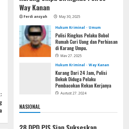
Resettools
Way Kanan
Vpn One Click Cracked x86-x64
[no Virus]
Ferdi ansyah
May 30, 2025
August 8, 2026
4
Hukum Kriminal
Umum
Polisi Ringkus Pelaku Bobol
Resettools
Rumah Curi Uang dan Perhiasan
GraphPad Prism Academic &
di Karang Umpu.
Corporate Cracked x86-x64 [no
Virus]
May 27, 2025
5
August 8, 2026
Hukum Kriminal
Way Kanan
Kurang Dari 24 Jam, Polisi
Bekuk Diduga Pelaku
Pembacokan Rekan Kerjanya
:
August 27, 2024
g
NASIONAL
a
Jakarta
Nasional
28 DPD PJS Siap Sukseskan