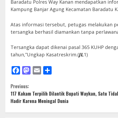
Baradatu Polres Way Kanan mendapatkan infor
Kampung Banjar Agung Kecamatan Baradatu K
Atas informasi tersebut, petugas melakukan p
tersangka berhasil diamankan tanpa perlawan
Tersangka dapat dikenai pasal 365 KUHP deng
tahun,”Ungkap Kasatreskrim.(𝙅𝙇1)
Facebook
Mastodon
Email
Share
C
Previous:
117 Kakam Terpilih Dilantik Bupati Waykan, Satu Tida
o
Hadir Karena Meningal Dunia
n