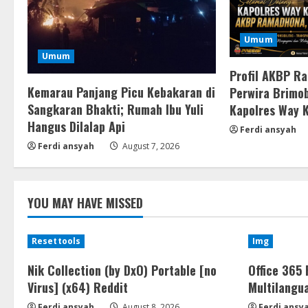
Umum
Umum
Profil AKBP R
Kemarau Panjang Picu Kebakaran di
Perwira Brimob
Sangkaran Bhakti; Rumah Ibu Yuli
Kapolres Way 
Hangus Dilalap Api
Ferdi ansyah
Ferdi ansyah
August 7, 2026
YOU MAY HAVE MISSED
Resettools
Img
Nik Collection (by DxO) Portable [no
Office 365 
Virus] (x64) Reddit
Multilangu
Ferdi ansyah
August 8, 2026
Ferdi ansy