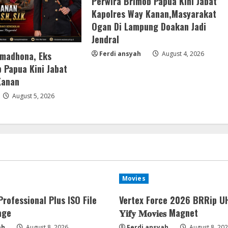
Perwira Brimob Papua Kini Jabat
Kapolres Way Kanan,Masyarakat
Ogan Di Lampung Doakan Jadi
Jendral
amadhona, Eks
Ferdi ansyah
August 4, 2026
 Papua Kini Jabat
Kanan
August 5, 2026
Movies
Professional Plus ISO File
Vertex Force 2026 BRRip U
age
𝐘𝐢𝐟𝐲 𝐌𝐨𝐯𝐢𝐞𝐬 Magnet
ah
August 8, 2026
Ferdi ansyah
August 8, 20