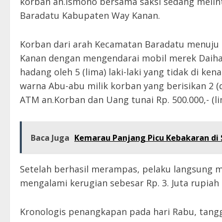
korban an.Ismono bersama saksi sedang melin
Baradatu Kabupaten Way Kanan.
Korban dari arah Kecamatan Baradatu menuj
Kanan dengan mengendarai mobil merek Daihat
hadang oleh 5 (lima) laki-laki yang tidak di ke
warna Abu-abu milik korban yang berisikan 2 (
ATM an.Korban dan Uang tunai Rp. 500.000,- (li
Baca Juga
Kemarau Panjang Picu Kebakaran di S
Setelah berhasil merampas, pelaku langsung me
mengalami kerugian sebesar Rp. 3. Juta rupiah
Kronologis penangkapan pada hari Rabu, tangga