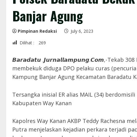
Banjar Agung
Pimpinan Redaksi
July 6, 2023
Dilihat :
269
𝘽𝙖𝙧𝙖𝙙𝙖𝙩𝙪 .𝙅𝙪𝙧𝙣𝙖𝙡𝙡𝙖𝙢𝙥𝙪𝙣𝙜.𝘾𝙤𝙢,-T
membekuk diduga DPO pelaku curas (pencurian
Kampung Banjar Agung Kecamatan Baradatu Ka
Tersangka inisial ER alias MAIL (34) berdomis
Kabupaten Way Kanan
Kapolres Way Kanan AKBP Teddy Rachesna mela
Putra menjelaskan kejadian perkara terjadi pad