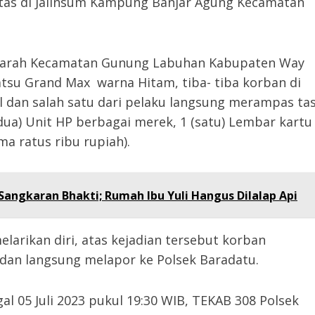
tas di Jalinsum Kampung Banjar Agung Kecamatan
u arah Kecamatan Gunung Labuhan Kabupaten Way
su Grand Max warna Hitam, tiba- tiba korban di
nal dan salah satu dari pelaku langsung merampas ta
dua) Unit HP berbagai merek, 1 (satu) Lembar kartu
ma ratus ribu rupiah).
angkaran Bhakti; Rumah Ibu Yuli Hangus Dilalap Api
larikan diri, atas kejadian tersebut korban
 dan langsung melapor ke Polsek Baradatu.
l 05 Juli 2023 pukul 19:30 WIB, TEKAB 308 Polsek