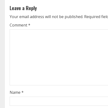
t
Leave a Reply
i
Your email address will not be published.
Required fie
n
Comment
*
u
e
R
e
a
d
i
Name
*
n