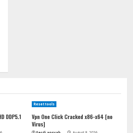
Resettools
HD DDP5.1
Vpn One Click Cracked x86-x64 [no
Virus]
26
Ferdi ansyah
August 8, 2026