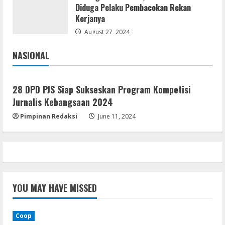
Coop
Diduga Pelaku Pembacokan Rekan
Uncharted: Legacy of Thieves
Kerjanya
Collection Compressed Repack 2026
August 27, 2024
August 9, 2026
4
NASIONAL
Jakarta
Nasional
Resettools
Display Changer X Portable + Crack
28 DPD PJS Siap Sukseskan Program Kompetisi
[Final] (x64) Final FileCR
Jurnalis Kebangsaan 2024
August 9, 2026
5
Pimpinan Redaksi
June 11, 2024
YOU MAY HAVE MISSED
Coop