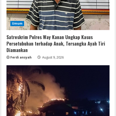
Umum
Satreskrim Polres Way Kanan Ungkap Kasus
Persetubuhan terhadap Anak, Tersangka Ayah Tiri
Diamankan
Ferdi ansyah
August 9, 2026
Movies
CAMRip 4KUHD AVC Dual Audio Torr𝐞nt
August 9, 2026
2
Umum
Satreskrim Polres Way Kanan Ungkap
Kasus Persetubuhan terhadap Anak,
Tersangka Ayah Tiri Diamankan