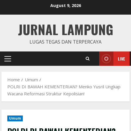
Skip
August 9, 2026
to
content
JURNAL LAMPUNG
LUGAS TEGAS DAN TERPERCAYA
LIVE
Primary
Menu
Home
Umum
POLRI DI BAWAH KEMENTERIAN? Menko Yusril Ungkap
Wacana Reformasi Struktur Kepolisian!
Umum