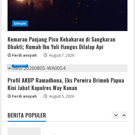
3
August 9, 2026
Coop
Uncharted: Legacy of Thieves
Umum
Collection Compressed Repack 2026
August 9, 2026
Kemarau Panjang Picu Kebakaran di Sangkaran
4
Bhakti; Rumah Ibu Yuli Hangus Dilalap Api
Resettools
Ferdi ansyah
August 7, 2026
Display Changer X Portable + Crack
Umum
[Final] (x64) Final FileCR
August 9, 2026
5
Profil AKBP Ramadhona, Eks Perwira Brimob Papua
Kini Jabat Kapolres Way Kanan
Coop
Ferdi ansyah
The Sinking City 2 Cracked Update
August 5, 2026
Repack Updated Desktop Version
.torrent
BERITA POPULER
1
August 9, 2026