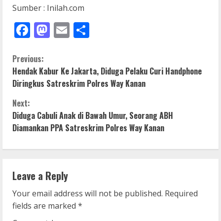
Sumber : Inilah.com
Facebook
Mastodon
Email
Share
C
Previous:
Hendak Kabur Ke Jakarta, Diduga Pelaku Curi Handphone
o
Diringkus Satreskrim Polres Way Kanan
n
Next:
Diduga Cabuli Anak di Bawah Umur, Seorang ABH
t
Diamankan PPA Satreskrim Polres Way Kanan
i
n
Leave a Reply
u
Your email address will not be published.
Required
e
fields are marked
*