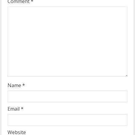
R
Comment
*
e
a
d
i
n
g
Name
*
Email
*
Website