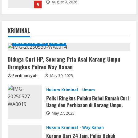
August 9, 2026
5
Coop
The Sinking City 2 Cracked Update
KRIMINAL
Repack Updated Desktop Version
.torrent
Hukum Kriminal
Umum
1
August 9, 2026
Diduga Curi HP, Seorang Pria Asal Karang Umpu
Movies
Diringkus Polres Way Kanan
CAMRip 4KUHD AVC Dual Audio Torr𝐞nt
Ferdi ansyah
May 30, 2025
August 9, 2026
2
Hukum Kriminal
Umum
Umum
Polisi Ringkus Pelaku Bobol Rumah Curi
Satreskrim Polres Way Kanan Ungkap
Uang dan Perhiasan di Karang Umpu.
Kasus Persetubuhan terhadap Anak,
May 27, 2025
Tersangka Ayah Tiri Diamankan
3
August 9, 2026
Hukum Kriminal
Way Kanan
Kurang Dari 24 Jam, Polisi Bekuk