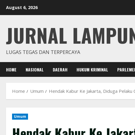
Skip
August 6, 2026
to
content
JURNAL LAMPU
LUGAS TEGAS DAN TERPERCAYA
HOME
NASIONAL
DAERAH
HUKUM KRIMINAL
PARLEME
Home
Umum
Hendak Kabur Ke Jakarta, Diduga Pelaku 
Umum
Hendak Kabur Ke Jakart