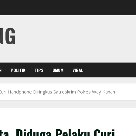
NG
N
POLITIK
TIPS
UMUM
VIRAL
Curi Handphone Diringkus Satreskrim Polres Way Kanan
a, Diduga Pelaku Curi