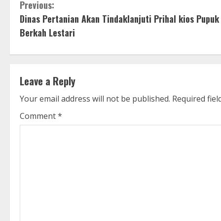
C
Previous:
Dinas Pertanian Akan Tindaklanjuti Prihal kios Pupuk
o
Berkah Lestari
n
t
Leave a Reply
i
Your email address will not be published.
Required fie
n
Comment
*
u
e
R
e
a