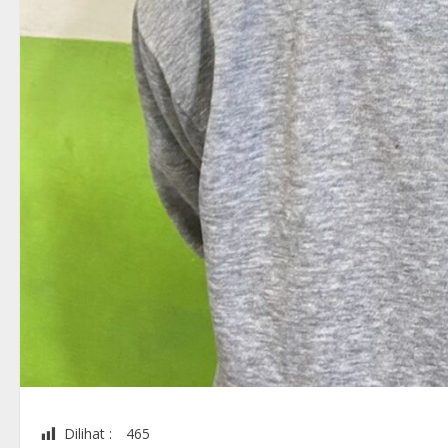
Dilihat :
465