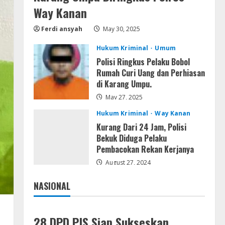
Assassin’s Creed Shadows
Way Kanan
Digital Deluxe Edition Cracked
Ferdi ansyah
May 30, 2025
Rune Release for Desktop
4
August 6, 2026
Hukum Kriminal
Umum
Polisi Ringkus Pelaku Bobol
Umum
Rumah Curi Uang dan Perhiasan
Profil AKBP Ramadhona, Eks
di Karang Umpu.
Perwira Brimob Papua Kini
Jabat Kapolres Way Kanan
May 27, 2025
5
August 5, 2026
Hukum Kriminal
Way Kanan
Kurang Dari 24 Jam, Polisi
Bekuk Diduga Pelaku
Pembacokan Rekan Kerjanya
August 27, 2024
NASIONAL
Jakarta
Nasional
28 DPD PJS Siap Sukseskan