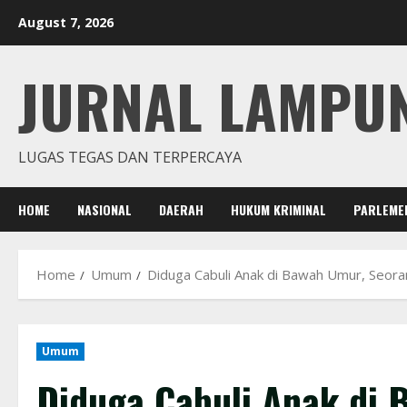
Skip
August 7, 2026
to
content
JURNAL LAMPU
LUGAS TEGAS DAN TERPERCAYA
HOME
NASIONAL
DAERAH
HUKUM KRIMINAL
PARLEME
Home
Umum
Diduga Cabuli Anak di Bawah Umur, Seor
Umum
Diduga Cabuli Anak di