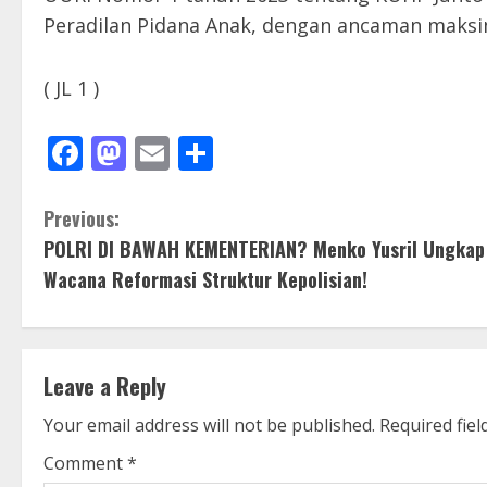
Peradilan Pidana Anak, dengan ancaman maksim
( JL 1 )
Facebook
Mastodon
Email
Share
C
Previous:
POLRI DI BAWAH KEMENTERIAN? Menko Yusril Ungkap
o
Wacana Reformasi Struktur Kepolisian!
n
t
Leave a Reply
i
Your email address will not be published.
Required fie
n
Comment
*