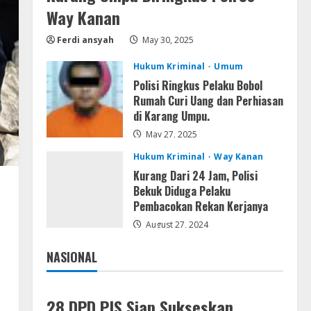
Way Kanan
FL Studio Portable + License
Key [Patch] (x86x64) Stable
Ferdi ansyah
May 30, 2025
Unlimited
5
August 7, 2026
Hukum Kriminal
Umum
Polisi Ringkus Pelaku Bobol
Rumah Curi Uang dan Perhiasan
di Karang Umpu.
May 27, 2025
Hukum Kriminal
Way Kanan
Kurang Dari 24 Jam, Polisi
Bekuk Diduga Pelaku
Pembacokan Rekan Kerjanya
August 27, 2024
NASIONAL
Jakarta
Nasional
28 DPD PJS Siap Sukseskan