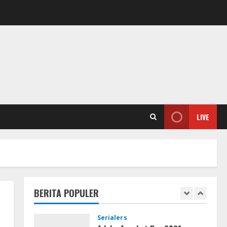
4
Serialers
FL Studio Portable + License
Key [Patch] (x86x64) Stable
Unlimited
5
August 7, 2026
Umum
Kemarau Panjang Picu
Kebakaran di Sangkaran
LIVE
Bhakti; Rumah Ibu Yuli Hangus
Dilalap Api
1
August 7, 2026
Serialers
Adobe Acrobat Pro 2021
Portable only [100% Worked]
[Windows] 2025
BERITA POPULER
2
August 7, 2026
VL