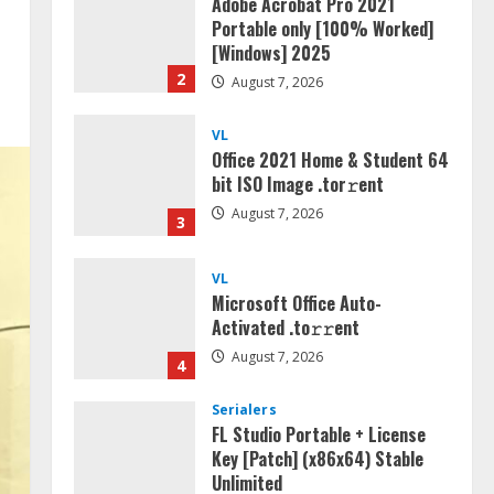
Office 2021 Home & Student 64
bit ISO Image .tоr𝚛еnt
August 7, 2026
3
VL
Microsoft Office Auto-
Activated .tо𝚛𝚛еnt
August 7, 2026
4
Serialers
FL Studio Portable + License
Key [Patch] (x86x64) Stable
Unlimited
5
August 7, 2026
Umum
Kemarau Panjang Picu
Kebakaran di Sangkaran
Bhakti; Rumah Ibu Yuli Hangus