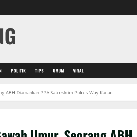
NG
N
POLITIK
TIPS
UMUM
VIRAL
ang ABH Diamankan PPA Satreskrim Polres Way Kanan
 Bawah Umur, Seorang ABH