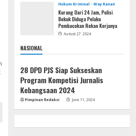
Resettools
Hukum Kriminal
Way Kanan
Vpn One Click Cracked x86-x64
Kurang Dari 24 Jam, Polisi
[no Virus]
Bekuk Diduga Pelaku
August 8, 2026
Pembacokan Rekan Kerjanya
4
August 27, 2024
Resettools
GraphPad Prism Academic &
NASIONAL
Corporate Cracked x86-x64 [no
Jakarta
Nasional
Virus]
n
5
August 8, 2026
28 DPD PJS Siap Sukseskan
k
Program Kompetisi Jurnalis
Kebangsaan 2024
Pimpinan Redaksi
June 11, 2024