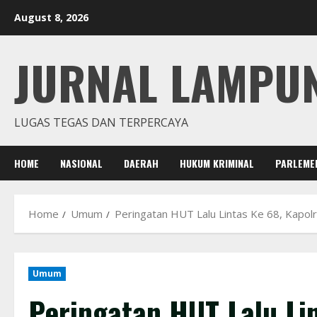
Skip
August 8, 2026
to
content
JURNAL LAMPU
LUGAS TEGAS DAN TERPERCAYA
HOME
NASIONAL
DAERAH
HUKUM KRIMINAL
PARLEME
Home
Umum
Peringatan HUT Lalu Lintas Ke 68, Kapol
Umum
Peringatan HUT Lalu Li