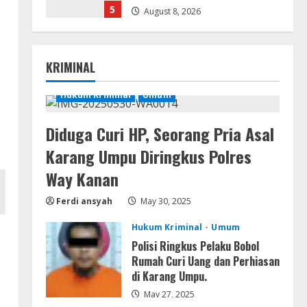
5
August 8, 2026
Resettools
Nik Collection (by DxO) Portable
KRIMINAL
[no Virus] (x64) Reddit
August 8, 2026
Hukum Kriminal
Umum
1
a
Diduga Curi HP, Seorang Pria Asal
Img
Office 365 Professional Plus
Karang Umpu Diringkus Polres
ISO File Multilanguage
Way Kanan
August 8, 2026
2
Ferdi ansyah
May 30, 2025
Movies
Hukum Kriminal
Umum
Vertex Force 2026 BRRip UHD
Polisi Ringkus Pelaku Bobol
DDP5.1 𝐘𝐢𝐟𝐲 𝐌𝐨𝐯𝐢𝐞𝐬 Magnet
Rumah Curi Uang dan Perhiasan
August 8, 2026
di Karang Umpu.
3
May 27, 2025