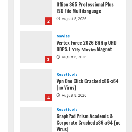
Office 365 Professional Plus
ISO File Multilanguage
August 8, 2026
2
Movies
Vertex Force 2026 BRRip UHD
DDP5.1 𝐘𝐢𝐟𝐲 𝐌𝐨𝐯𝐢𝐞𝐬 Magnet
August 8, 2026
3
Resettools
Vpn One Click Cracked x86-x64
[no Virus]
August 8, 2026
4
Resettools
GraphPad Prism Academic &
Corporate Cracked x86-x64 [no
Virus]