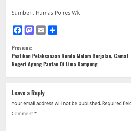
Sumber : Humas Polres Wk
Facebook
Mastodon
Email
Share
C
Previous:
Pastikan Pelaksanaan Ronda Malam Berjalan, Camat
o
Negeri Agung Pantau Di Lima Kampung
n
t
Leave a Reply
i
Your email address will not be published.
Required fie
n
Comment
*
u