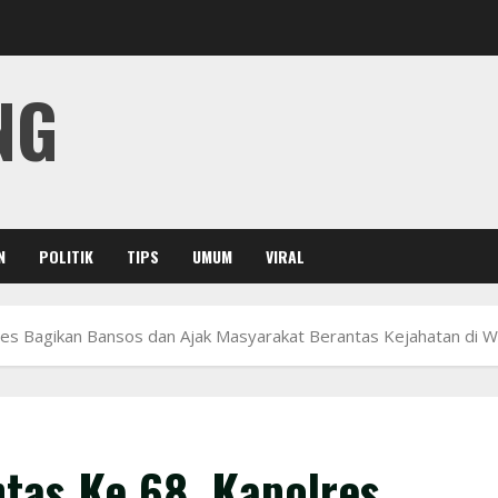
NG
N
POLITIK
TIPS
UMUM
VIRAL
res Bagikan Bansos dan Ajak Masyarakat Berantas Kejahatan di 
ntas Ke 68, Kapolres