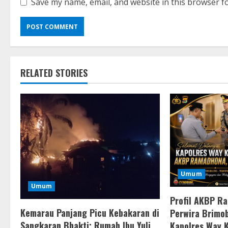
Save my name, email, and website in this browser f
RELATED STORIES
Umum
Umum
Profil AKBP R
Kemarau Panjang Picu Kebakaran di
Perwira Brimob
Sangkaran Bhakti; Rumah Ibu Yuli
Kapolres Way 