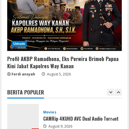
Uncharted: Legacy of Thieves
Collection Compressed Repack 2026
August 9, 2026
4
Resettools
Display Changer X Portable + Crack
Umum
[Final] (x64) Final FileCR
August 9, 2026
5
Profil AKBP Ramadhona, Eks Perwira Brimob Papua
Kini Jabat Kapolres Way Kanan
Coop
Ferdi ansyah
The Sinking City 2 Cracked Update
August 5, 2026
Repack Updated Desktop Version
.torrent
BERITA POPULER
1
August 9, 2026
Movies
CAMRip 4KUHD AVC Dual Audio Torr𝐞nt
August 9, 2026