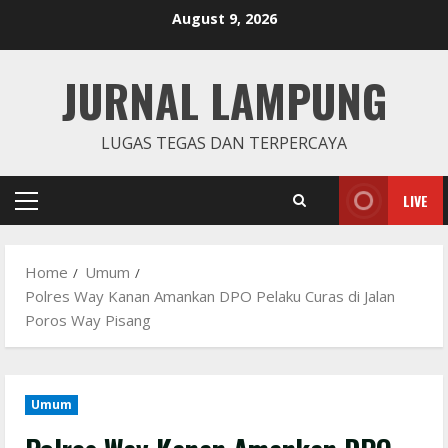
Skip
August 9, 2026
to
content
JURNAL LAMPUNG
LUGAS TEGAS DAN TERPERCAYA
LIVE
Primary
Menu
Home
Umum
Polres Way Kanan Amankan DPO Pelaku Curas di Jalan
Poros Way Pisang
Umum