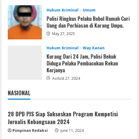
August 9, 2026
4
Hukum Kriminal
Umum
Polisi Ringkus Pelaku Bobol Rumah Curi
Resettools
Uang dan Perhiasan di Karang Umpu.
Display Changer X Portable + Crack
May 27, 2025
[Final] (x64) Final FileCR
August 9, 2026
5
Hukum Kriminal
Way Kanan
Kurang Dari 24 Jam, Polisi Bekuk
Diduga Pelaku Pembacokan Rekan
Kerjanya
August 27, 2024
NASIONAL
Jakarta
Nasional
28 DPD PJS Siap Sukseskan Program Kompetisi
Jurnalis Kebangsaan 2024
Pimpinan Redaksi
June 11, 2024