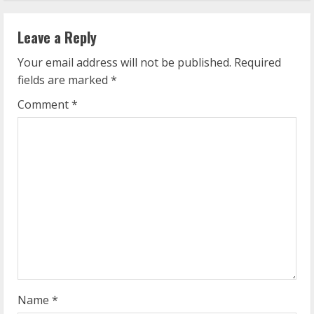
i
n
Leave a Reply
u
Your email address will not be published.
Required
fields are marked
*
e
Comment
*
R
e
a
d
i
n
g
Name
*