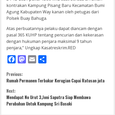
kontrakan Kampung Pisang Baru Kecamatan Bumi
Agung Kabupaten Way kanan oleh petugas dari
Polsek Buay Bahuga.
Atas perbuatannya pelaku dapat diancam dengan
pasal 365 KUHP tentang pencurian dan kekerasan
dengan hukuman penjara maksimal 9 tahun
penjara,” Ungkap Kasatreskrim.RED
Facebook
Mastodon
Email
Share
C
Previous:
Rumah Permanen Terbakar Kerugian Capai Ratusan juta
o
Next:
n
Mendapat No Urut 3,Joni Saputra Siap Membawa
Perubahan Untuk Kampung Sri Basuki
t