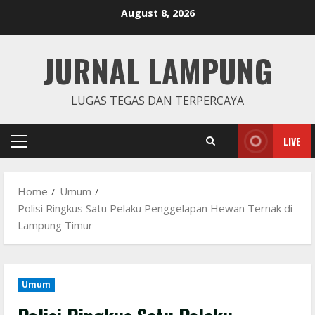
Skip
August 8, 2026
to
content
JURNAL LAMPUNG
LUGAS TEGAS DAN TERPERCAYA
LIVE
Primary
Menu
Home
Umum
Polisi Ringkus Satu Pelaku Penggelapan Hewan Ternak di
Lampung Timur
Umum