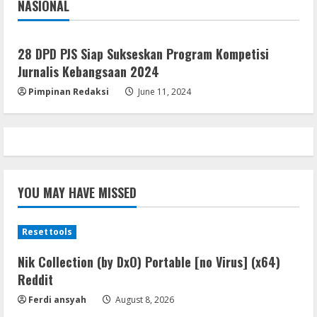
NASIONAL
Jakarta
Nasional
Resettools
GraphPad Prism Academic & Corporate
28 DPD PJS Siap Sukseskan Program Kompetisi
Cracked x86-x64 [no Virus]
Jurnalis Kebangsaan 2024
August 8, 2026
5
Pimpinan Redaksi
June 11, 2024
YOU MAY HAVE MISSED
Resettools
Nik Collection (by DxO) Portable [no Virus] (x64)
Reddit
Ferdi ansyah
August 8, 2026