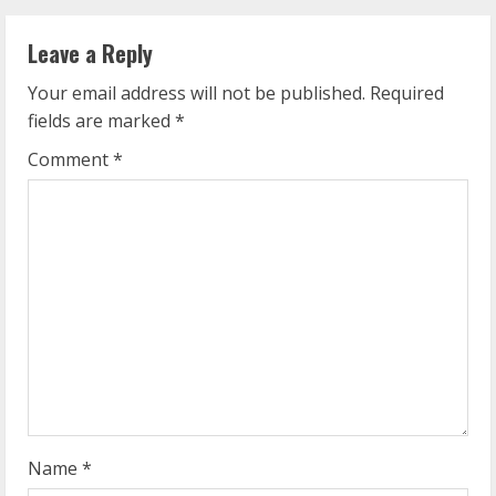
n
Leave a Reply
u
Your email address will not be published.
Required
e
fields are marked
*
R
Comment
*
e
a
d
i
n
g
Name
*