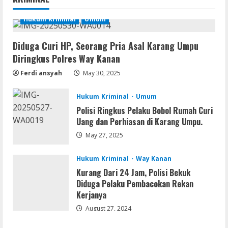
Virus] (x64) Reddit
August 8, 2026
Hukum Kriminal
Umum
1
Diduga Curi HP, Seorang Pria Asal Karang Umpu
Img
Diringkus Polres Way Kanan
Office 365 Professional Plus ISO File
Multilanguage
Ferdi ansyah
May 30, 2025
August 8, 2026
2
Hukum Kriminal
Umum
Polisi Ringkus Pelaku Bobol Rumah Curi
Movies
Uang dan Perhiasan di Karang Umpu.
Vertex Force 2026 BRRip UHD DDP5.1
𝐘𝐢𝐟𝐲 𝐌𝐨𝐯𝐢𝐞𝐬 Magnet
May 27, 2025
August 8, 2026
3
Hukum Kriminal
Way Kanan
Kurang Dari 24 Jam, Polisi Bekuk
Resettools
Diduga Pelaku Pembacokan Rekan
Vpn One Click Cracked x86-x64 [no
Kerjanya
Virus]
August 27, 2024
August 8, 2026
4