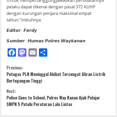
Untuk mempertanggungjawabkan perbuatannya
pelaku dapat dikenai dengan pasal 372 KUHP
dengan kurungan penjara maksimal empat
tahun,”Imbuhnya.
𝙀𝙙𝙞𝙩𝙤𝙧 : 𝙁𝙚𝙧𝙙𝙮
𝙎𝙪𝙢𝙗𝙚𝙧 : 𝙃𝙪𝙢𝙖𝙨 𝙋𝙤𝙡𝙧𝙚𝙨 𝙒𝙖𝙮𝙠𝙖𝙣𝙖𝙣
Facebook
Mastodon
Email
Share
C
Previous:
Petugas PLN Meninggal Akibat Tersengat Aliran Listrik
o
Bertegangan Tinggi
n
Next:
Police Goes to School, Polres Way Kanan Ajak Pelajar
t
SMPN 5 Patuhi Peraturan Lalu Lintas
i