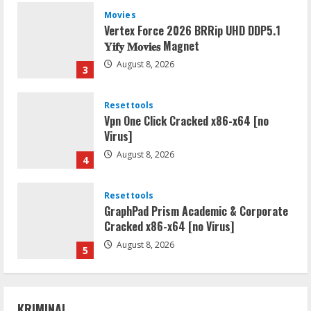
Movies
Vertex Force 2026 BRRip UHD DDP5.1
𝐘𝐢𝐟𝐲 𝐌𝐨𝐯𝐢𝐞𝐬 Magnet
August 8, 2026
3
Resettools
Vpn One Click Cracked x86-x64 [no
Virus]
August 8, 2026
4
Resettools
GraphPad Prism Academic & Corporate
Cracked x86-x64 [no Virus]
August 8, 2026
5
Resettools
Nik Collection (by DxO) Portable [no
KRIMINAL