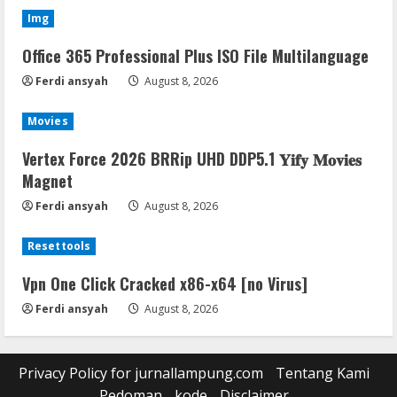
Img
Office 365 Professional Plus ISO File Multilanguage
Ferdi ansyah
August 8, 2026
Movies
Vertex Force 2026 BRRip UHD DDP5.1 𝐘𝐢𝐟𝐲 𝐌𝐨𝐯𝐢𝐞𝐬
Magnet
Ferdi ansyah
August 8, 2026
Resettools
Vpn One Click Cracked x86-x64 [no Virus]
Ferdi ansyah
August 8, 2026
Privacy Policy for jurnallampung.com
Tentang Kami
Pedoman
kode
Disclaimer