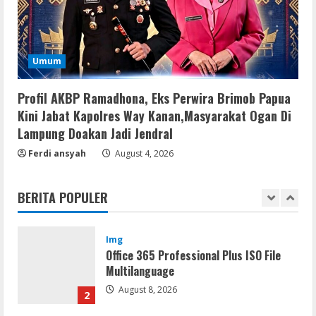
August 8, 2026
4
Resettools
Umum
GraphPad Prism Academic & Corporate
Cracked x86-x64 [no Virus]
Profil AKBP Ramadhona, Eks Perwira Brimob Papua
August 8, 2026
5
Kini Jabat Kapolres Way Kanan,Masyarakat Ogan Di
Lampung Doakan Jadi Jendral
Resettools
Ferdi ansyah
August 4, 2026
Nik Collection (by DxO) Portable [no
Virus] (x64) Reddit
BERITA POPULER
August 8, 2026
1
Img
Office 365 Professional Plus ISO File
Multilanguage
August 8, 2026
2