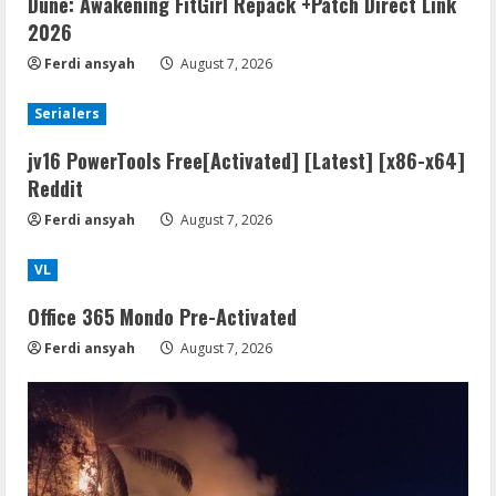
Dune: Awakening FitGirl Repack +Patch Direct Link
2026
Ferdi ansyah
August 7, 2026
Serialers
jv16 PowerTools Free[Activated] [Latest] [x86-x64]
Reddit
Ferdi ansyah
August 7, 2026
VL
Office 365 Mondo Pre-Activated
Ferdi ansyah
August 7, 2026