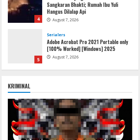
Sangkaran Bhakti; Rumah Ibu Yuli
Hangus Dilalap Api
4
August 7, 2026
Serialers
Adobe Acrobat Pro 2021 Portable only
[100% Worked] [Windows] 2025
August 7, 2026
5
Lan
Dune: Awakening FitGirl Repack +Patch
KRIMINAL
Direct Link 2026
August 7, 2026
1
Serialers
jv16 PowerTools Free[Activated]
[Latest] [x86-x64] Reddit
August 7, 2026