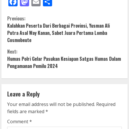
Facebook
Mastodon
Email
Share
C
Previous:
Kalahkan Peserta Dari Berbagai Provinsi, Yusman Ali
o
Putra Asal Way Kanan, Sabet Juara Pertama Lomba
Cosmobeute
n
Next:
t
Humas Polri Gelar Pasukan Kesiapan Satgas Humas Dalam
i
Pengamanan Pemilu 2024
n
u
Leave a Reply
e
Your email address will not be published.
Required
fields are marked
*
R
Comment
*