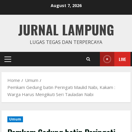
Skip
August 7, 2026
to
content
JURNAL LAMPUNG
LUGAS TEGAS DAN TERPERCAYA
LIVE
Primary
Menu
Home
Umum
Pemkam Gedung batin Peringati Maulid Nabi, Kakam :
Warga Harus Mengikuti Seri Tauladan Nabi
Umum