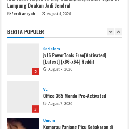
Lampung Doakan Jadi Jendral
Lan
Ferdi ansyah
August 4, 2026
Dune: Awakening FitGirl Repack +Patch
Direct Link 2026
BERITA POPULER
August 7, 2026
1
Serialers
jv16 PowerTools Free[Activated]
[Latest] [x86-x64] Reddit
August 7, 2026
2
VL
Office 365 Mondo Pre-Activated
August 7, 2026
3
Umum
Kemarau Panjang Picu Kebakaran di