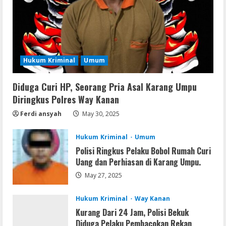
2
VL
Office 365 Mondo Pre-Activated
August 7, 2026
Hukum Kriminal
Umum
3
Diduga Curi HP, Seorang Pria Asal Karang Umpu
Umum
Kemarau Panjang Picu Kebakaran di
Diringkus Polres Way Kanan
Sangkaran Bhakti; Rumah Ibu Yuli
Ferdi ansyah
May 30, 2025
Hangus Dilalap Api
4
August 7, 2026
Hukum Kriminal
Umum
Polisi Ringkus Pelaku Bobol Rumah Curi
Serialers
Uang dan Perhiasan di Karang Umpu.
Adobe Acrobat Pro 2021 Portable only
May 27, 2025
[100% Worked] [Windows] 2025
August 7, 2026
5
Hukum Kriminal
Way Kanan
Kurang Dari 24 Jam, Polisi Bekuk
Diduga Pelaku Pembacokan Rekan