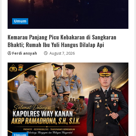
Umum
Kemarau Panjang Picu Kebakaran di Sangkaran
Bhakti; Rumah Ibu Yuli Hangus Dilalap Api
Ferdi ansyah
August 7, 2026
Serialers
jv16 PowerTools Free[Activated]
Umum