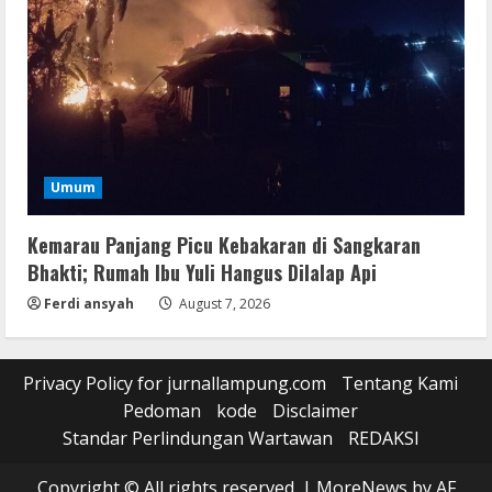
Umum
Kemarau Panjang Picu Kebakaran di Sangkaran
Bhakti; Rumah Ibu Yuli Hangus Dilalap Api
Ferdi ansyah
August 7, 2026
Privacy Policy for jurnallampung.com
Tentang Kami
Pedoman
kode
Disclaimer
Standar Perlindungan Wartawan
REDAKSI
Copyright © All rights reserved.
|
MoreNews
by AF