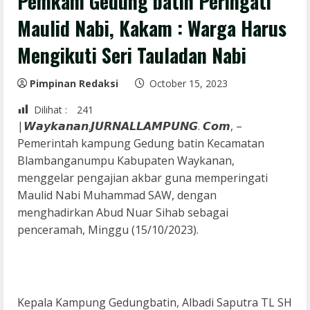
Pemkam Gedung batin Peringati
Maulid Nabi, Kakam : Warga Harus
Mengikuti Seri Tauladan Nabi
Pimpinan Redaksi
October 15, 2023
Dilihat :
241
|𝙒𝙖𝙮𝙠𝙖𝙣𝙖𝙣.𝙅𝙐𝙍𝙉𝘼𝙇𝙇𝘼𝙈𝙋𝙐𝙉𝙂. 𝘾𝙤𝙢, –
Pemerintah kampung Gedung batin Kecamatan
Blambanganumpu Kabupaten Waykanan,
menggelar pengajian akbar guna memperingati
Maulid Nabi Muhammad SAW, dengan
menghadirkan Abud Nuar Sihab sebagai
penceramah, Minggu (15/10/2023).
Kepala Kampung Gedungbatin, Albadi Saputra TL SH