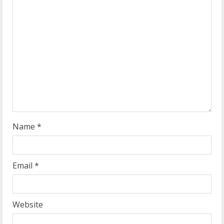
e
a
d
i
n
g
Name
*
Email
*
Website