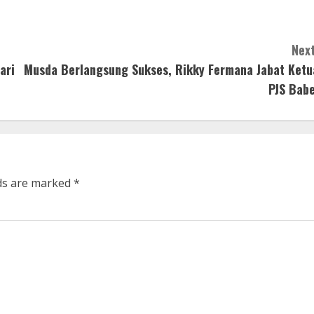
Next
ari
Musda Berlangsung Sukses, Rikky Fermana Jabat Ketu
PJS Babe
lds are marked
*