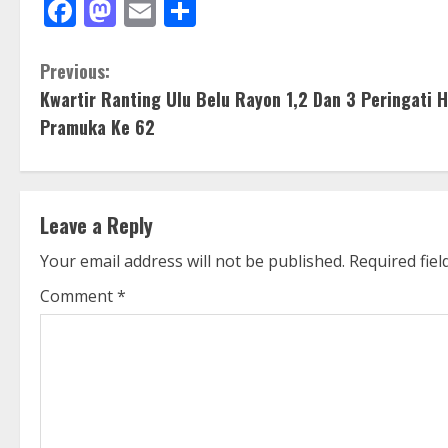
Facebook
Mastodon
Email
Share
C
Previous:
Kwartir Ranting Ulu Belu Rayon 1,2 Dan 3 Peringati H
o
Pramuka Ke 62
n
t
Leave a Reply
i
Your email address will not be published.
Required fie
n
Comment
*
u
e
R