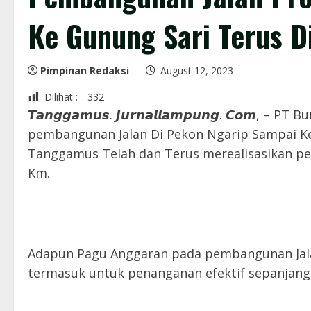
Ke Gunung Sari Terus D
Pimpinan Redaksi
August 12, 2023
Dilihat :
332
𝙏𝙖𝙣𝙜𝙜𝙖𝙢𝙪𝙨. 𝙅𝙪𝙧𝙣𝙖𝙡𝙡𝙖𝙢𝙥𝙪𝙣𝙜. 𝘾𝙤
pembangunan Jalan Di Pekon Ngarip Sampai K
Tanggamus Telah dan Terus merealisasikan pe
Km.
Adapun Pagu Anggaran pada pembangunan Jalan 
termasuk untuk penanganan efektif sepanjang