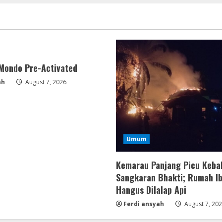
 Mondo Pre-Activated
ah
August 7, 2026
Umum
Kemarau Panjang Picu Keba
Sangkaran Bhakti; Rumah Ib
Hangus Dilalap Api
Ferdi ansyah
August 7, 20