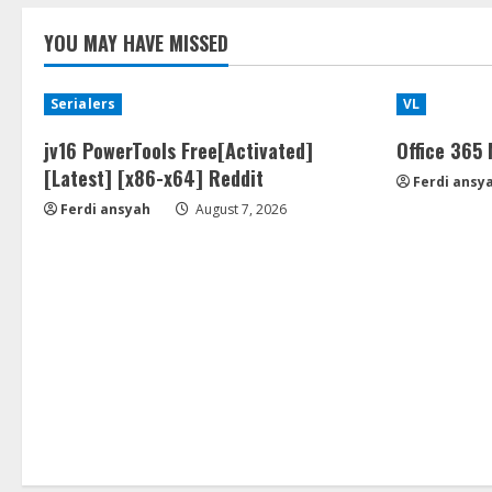
YOU MAY HAVE MISSED
Serialers
VL
jv16 PowerTools Free[Activated]
Office 365
[Latest] [x86-x64] Reddit
Ferdi ansy
Ferdi ansyah
August 7, 2026