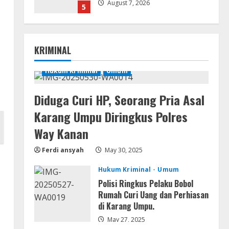
August 7, 2026
5
Serialers
jv16 PowerTools
KRIMINAL
Free[Activated] [Latest] [x86-
x64] Reddit
Hukum Kriminal
Umum
1
August 7, 2026
Diduga Curi HP, Seorang Pria Asal
VL
Office 365 Mondo Pre-
Karang Umpu Diringkus Polres
Activated
Way Kanan
August 7, 2026
2
Ferdi ansyah
May 30, 2025
Umum
Hukum Kriminal
Umum
Kemarau Panjang Picu
Kebakaran di Sangkaran
Polisi Ringkus Pelaku Bobol
Bhakti; Rumah Ibu Yuli Hangus
Rumah Curi Uang dan Perhiasan
Dilalap Api
di Karang Umpu.
3
August 7, 2026
May 27, 2025
Serialers