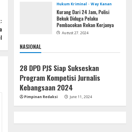
Hukum Kriminal
Way Kanan
Adobe Acrobat Pro 2021
Portable only [100% Worked]
Kurang Dari 24 Jam, Polisi
[Windows] 2025
Bekuk Diduga Pelaku
:
Pembacokan Rekan Kerjanya
4
August 7, 2026
a
August 27, 2024
l
VL
NASIONAL
Office 2021 Home & Student 64
Jakarta
Nasional
bit ISO Image .tоr𝚛еnt
August 7, 2026
5
28 DPD PJS Siap Sukseskan
Program Kompetisi Jurnalis
Kebangsaan 2024
Pimpinan Redaksi
June 11, 2024