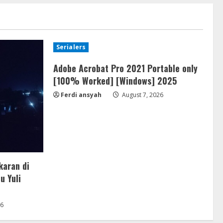
Serialers
Adobe Acrobat Pro 2021 Portable only
[100% Worked] [Windows] 2025
Ferdi ansyah
August 7, 2026
karan di
u Yuli
26