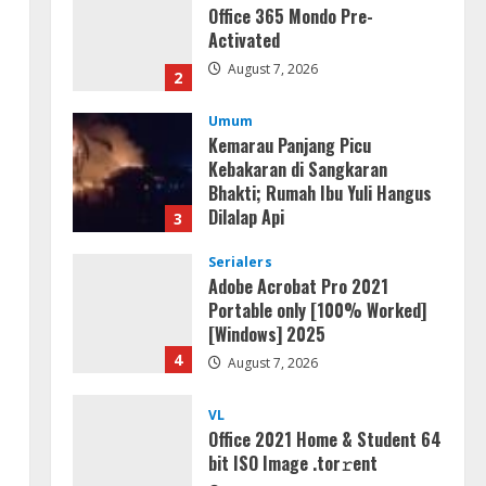
Office 365 Mondo Pre-
Activated
August 7, 2026
2
Umum
Kemarau Panjang Picu
Kebakaran di Sangkaran
Bhakti; Rumah Ibu Yuli Hangus
Dilalap Api
3
August 7, 2026
Serialers
Adobe Acrobat Pro 2021
Portable only [100% Worked]
[Windows] 2025
4
August 7, 2026
VL
Office 2021 Home & Student 64
bit ISO Image .tоr𝚛еnt