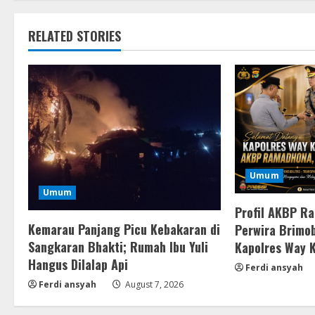
RELATED STORIES
Umum
Umum
Profil AKBP R
Kemarau Panjang Picu Kebakaran di
Perwira Brimob
Sangkaran Bhakti; Rumah Ibu Yuli
Kapolres Way 
Hangus Dilalap Api
Ferdi ansyah
Ferdi ansyah
August 7, 2026