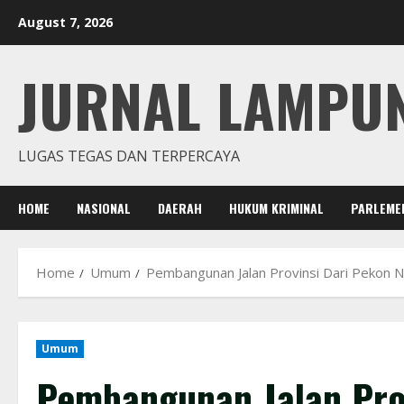
Skip
August 7, 2026
to
content
JURNAL LAMPU
LUGAS TEGAS DAN TERPERCAYA
HOME
NASIONAL
DAERAH
HUKUM KRIMINAL
PARLEME
Home
Umum
Pembangunan Jalan Provinsi Dari Pekon N
Umum
Pembangunan Jalan Prov