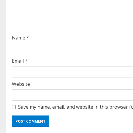
e
a
d
i
Name
*
n
g
Email
*
Website
Save my name, email, and website in this browser f