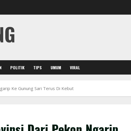
NG
N
POLITIK
TIPS
UMUM
VIRAL
garip Ke Gunung Sari Terus Di Kebut
insi Dari Pekon Ngarip