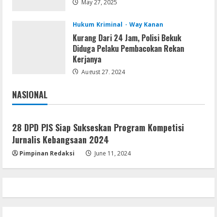
Infrastruktur Publik; Provider WiFi
May 27, 2025
Ilegal Diminta Bangun Tiang Mandiri
5
Hukum Kriminal
Way Kanan
August 3, 2026
Kurang Dari 24 Jam, Polisi Bekuk
Diduga Pelaku Pembacokan Rekan
Kerjanya
August 27, 2024
NASIONAL
Jakarta
Nasional
28 DPD PJS Siap Sukseskan Program Kompetisi
Jurnalis Kebangsaan 2024
Pimpinan Redaksi
June 11, 2024