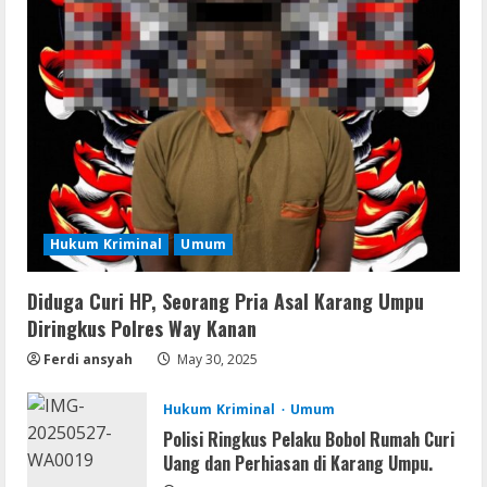
Umum
Profil AKBP Ramadhona, Eks Perwira
Brimob Papua Kini Jabat Kapolres Way
Kanan
2
August 5, 2026
Umum
Profil AKBP Ramadhona, Eks Perwira
Brimob Papua Kini Jabat Kapolres Way
Kanan,Masyarakat Ogan Di Lampung
Hukum Kriminal
Umum
Doakan Jadi Jendral
3
August 4, 2026
Diduga Curi HP, Seorang Pria Asal Karang Umpu
Umum
Ketua Pro Jurnalis Media Siber Way
Diringkus Polres Way Kanan
Kanan Apresiasi Prestasi Reva Radisya,
Ferdi ansyah
May 30, 2025
Putri Ferdiansyah, Lolos di Unila
Jurusan HI
4
Hukum Kriminal
Umum
August 4, 2026
Polisi Ringkus Pelaku Bobol Rumah Curi
Umum
Uang dan Perhiasan di Karang Umpu.
PLN Tegaskan Tiang Listrik Bukan