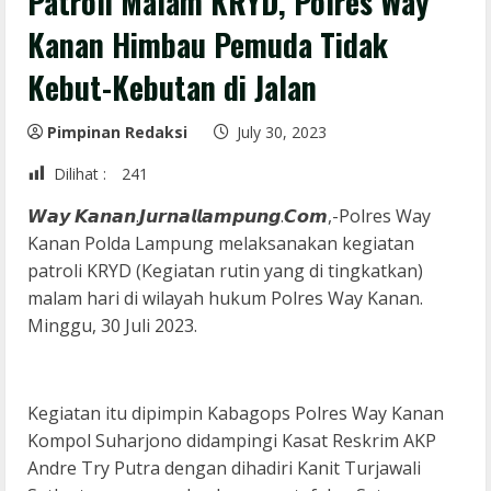
Patroli Malam KRYD, Polres Way
Kanan Himbau Pemuda Tidak
Kebut-Kebutan di Jalan
Pimpinan Redaksi
July 30, 2023
Dilihat :
241
𝙒𝙖𝙮 𝙆𝙖𝙣𝙖𝙣.𝙅𝙪𝙧𝙣𝙖𝙡𝙡𝙖𝙢𝙥𝙪𝙣𝙜.𝘾𝙤𝙢,-Polres Way
Kanan Polda Lampung melaksanakan kegiatan
patroli KRYD (Kegiatan rutin yang di tingkatkan)
malam hari di wilayah hukum Polres Way Kanan.
Minggu, 30 Juli 2023.
Kegiatan itu dipimpin Kabagops Polres Way Kanan
Kompol Suharjono didampingi Kasat Reskrim AKP
Andre Try Putra dengan dihadiri Kanit Turjawali