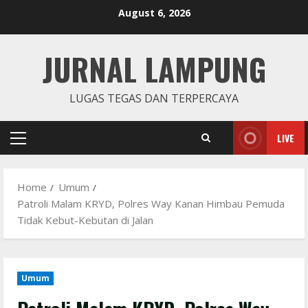
Skip
August 6, 2026
to
content
JURNAL LAMPUNG
LUGAS TEGAS DAN TERPERCAYA
LIVE
Primary
Menu
Home
Umum
Patroli Malam KRYD, Polres Way Kanan Himbau Pemuda
Tidak Kebut-Kebutan di Jalan
Umum