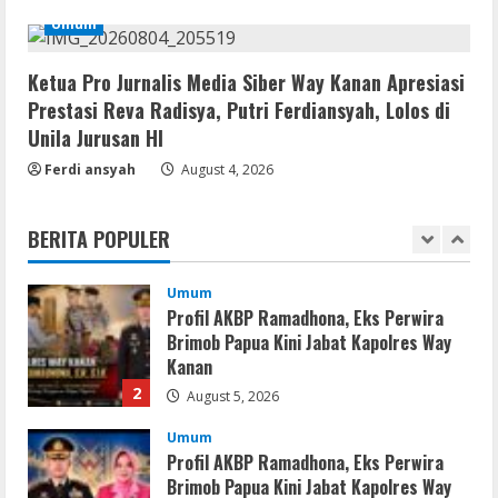
Umum
Umum
PLN Tegaskan Tiang Listrik Bukan
Infrastruktur Publik; Provider WiFi
Ilegal Diminta Bangun Tiang Mandiri
Ketua Pro Jurnalis Media Siber Way Kanan Apresiasi
5
Prestasi Reva Radisya, Putri Ferdiansyah, Lolos di
August 3, 2026
Unila Jurusan HI
Lan
Ferdi ansyah
Assassin’s Creed Shadows Digital
August 4, 2026
Deluxe Edition Cracked Rune Release
for Desktop
BERITA POPULER
1
August 6, 2026
Umum
Profil AKBP Ramadhona, Eks Perwira
Brimob Papua Kini Jabat Kapolres Way
Kanan
2
August 5, 2026
Umum
Profil AKBP Ramadhona, Eks Perwira
Brimob Papua Kini Jabat Kapolres Way