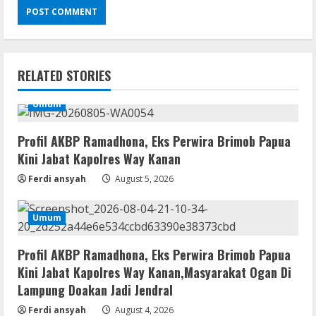
Umum
Profil AKBP Ramadhona, Eks Perwira
RELATED STORIES
Brimob Papua Kini Jabat Kapolres Way
Kanan
Umum
2
August 5, 2026
Umum
Profil AKBP Ramadhona, Eks Perwira Brimob Papua
Profil AKBP Ramadhona, Eks Perwira
Kini Jabat Kapolres Way Kanan
Brimob Papua Kini Jabat Kapolres Way
Ferdi ansyah
August 5, 2026
Kanan,Masyarakat Ogan Di Lampung
Doakan Jadi Jendral
3
August 4, 2026
Umum
Umum
Ketua Pro Jurnalis Media Siber Way
Profil AKBP Ramadhona, Eks Perwira Brimob Papua
Kanan Apresiasi Prestasi Reva Radisya,
Kini Jabat Kapolres Way Kanan,Masyarakat Ogan Di
Putri Ferdiansyah, Lolos di Unila
Lampung Doakan Jadi Jendral
Jurusan HI
4
August 4, 2026
Ferdi ansyah
August 4, 2026