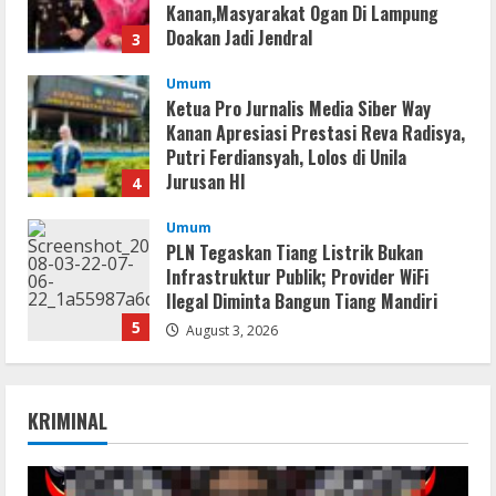
Kanan,Masyarakat Ogan Di Lampung
Doakan Jadi Jendral
3
August 4, 2026
Umum
Ketua Pro Jurnalis Media Siber Way
Kanan Apresiasi Prestasi Reva Radisya,
Putri Ferdiansyah, Lolos di Unila
Jurusan HI
4
August 4, 2026
Umum
PLN Tegaskan Tiang Listrik Bukan
Infrastruktur Publik; Provider WiFi
Ilegal Diminta Bangun Tiang Mandiri
5
August 3, 2026
Lan
Assassin’s Creed Shadows Digital
KRIMINAL
Deluxe Edition Cracked Rune Release
for Desktop
1
August 6, 2026