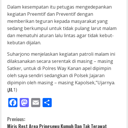
Dalam kesempatan itu petugas mengedepankan
kegiatan Preemtif dan Preventif dengan
memberikan teguran kepada masyarakat yang
sedang berkumpul untuk tidak pulang larut malam
dan mematuhi aturan lalu lintas agar tidak kebut-
kebutan dijalan.
Suharjono menjelaskan kegiatan patroli malam ini
dilaksanakan secara serentak di masing – masing
Satker, untuk di Polres Way Kanan apel dipimpin
oleh saya sendiri sedangkan di Polsek Jajaran
dipimpin oleh masing – masing Kapolsek,”Ujarnya.
(𝙅𝙇1)
Facebook
Mastodon
Email
Share
C
Previous:
Miris Rest Area Pringsewu Kumuh Dan Tak Terawat