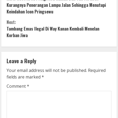
o
Kurangnya Penerangan Lampu Jalan Sehingga Menutupi
Keindahan Icon Pringsewu
n
Next:
t
Tambang Emas Ilegal Di Way Kanan Kembali Menelan
i
Korban Jiwa
n
u
Leave a Reply
e
Your email address will not be published.
Required
fields are marked
*
R
Comment
*
e
a
d