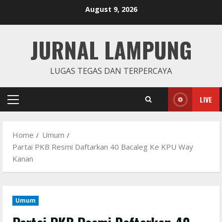
Skip
August 9, 2026
to
content
JURNAL LAMPUNG
LUGAS TEGAS DAN TERPERCAYA
LIVE
Primary
Menu
Home
Umum
Partai PKB Resmi Daftarkan 40 Bacaleg Ke KPU Way
Kanan
Umum