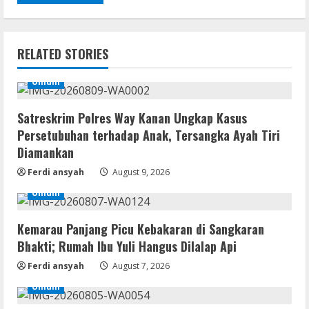
Movies
CAMRip 4KUHD AVC Dual Audio Torr𝐞nt
August 9, 2026
2
RELATED STORIES
Umum
Umum
Satreskrim Polres Way Kanan Ungkap
Kasus Persetubuhan terhadap Anak,
Satreskrim Polres Way Kanan Ungkap Kasus
Tersangka Ayah Tiri Diamankan
Persetubuhan terhadap Anak, Tersangka Ayah Tiri
3
August 9, 2026
Diamankan
Ferdi ansyah
August 9, 2026
Coop
Uncharted: Legacy of Thieves
Umum
Collection Compressed Repack 2026
August 9, 2026
Kemarau Panjang Picu Kebakaran di Sangkaran
4
Bhakti; Rumah Ibu Yuli Hangus Dilalap Api
Resettools
Ferdi ansyah
August 7, 2026
Display Changer X Portable + Crack
Umum
[Final] (x64) Final FileCR