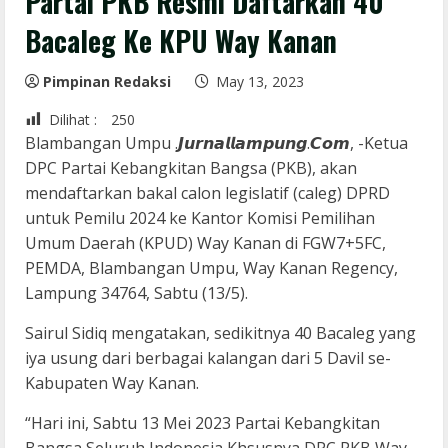
Partai PKB Resmi Daftarkan 40
Bacaleg Ke KPU Way Kanan
Pimpinan Redaksi
May 13, 2023
Dilihat :
250
Blambangan Umpu .𝙅𝙪𝙧𝙣𝙖𝙡𝙡𝙖𝙢𝙥𝙪𝙣𝙜.𝘾𝙤𝙢, -Ketua
DPC Partai Kebangkitan Bangsa (PKB), akan
mendaftarkan bakal calon legislatif (caleg) DPRD
untuk Pemilu 2024 ke Kantor Komisi Pemilihan
Umum Daerah (KPUD) Way Kanan di FGW7+5FC,
PEMDA, Blambangan Umpu, Way Kanan Regency,
Lampung 34764, Sabtu (13/5).
Sairul Sidiq mengatakan, sedikitnya 40 Bacaleg yang
iya usung dari berbagai kalangan dari 5 Davil se-
Kabupaten Way Kanan.
“Hari ini, Sabtu 13 Mei 2023 Partai Kebangkitan