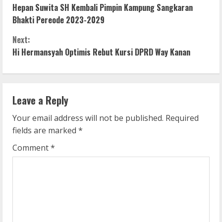
Hepan Suwita SH Kembali Pimpin Kampung Sangkaran
o
Bhakti Pereode 2023-2029
n
Next:
Hi Hermansyah Optimis Rebut Kursi DPRD Way Kanan
t
i
n
Leave a Reply
u
Your email address will not be published.
Required
fields are marked
*
e
Comment
*
R
e
a