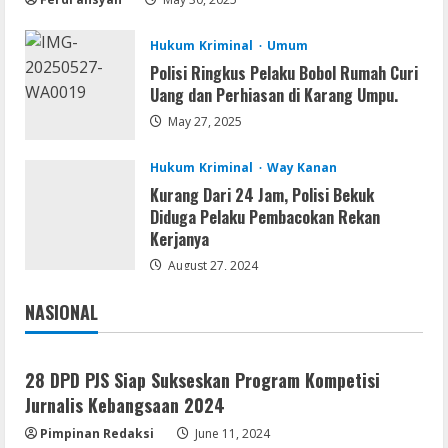
August 9, 2026
2
Hukum Kriminal
Umum
Umum
Polisi Ringkus Pelaku Bobol Rumah Curi
Satreskrim Polres Way Kanan Ungkap
Uang dan Perhiasan di Karang Umpu.
Kasus Persetubuhan terhadap Anak,
May 27, 2025
Tersangka Ayah Tiri Diamankan
3
August 9, 2026
Hukum Kriminal
Way Kanan
Kurang Dari 24 Jam, Polisi Bekuk
Coop
Diduga Pelaku Pembacokan Rekan
Uncharted: Legacy of Thieves
Kerjanya
Collection Compressed Repack 2026
August 27, 2024
August 9, 2026
4
NASIONAL
Jakarta
Nasional
Resettools
Display Changer X Portable + Crack
28 DPD PJS Siap Sukseskan Program Kompetisi
[Final] (x64) Final FileCR
Jurnalis Kebangsaan 2024
August 9, 2026
5
Pimpinan Redaksi
June 11, 2024