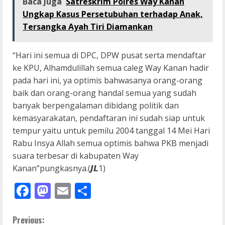
Baca Juga
Satreskrim Polres Way Kanan
Ungkap Kasus Persetubuhan terhadap Anak,
Tersangka Ayah Tiri Diamankan
“Hari ini semua di DPC, DPW pusat serta mendaftar
ke KPU, Alhamdulillah semua caleg Way Kanan hadir
pada hari ini, ya optimis bahwasanya orang-orang
baik dan orang-orang handal semua yang sudah
banyak berpengalaman dibidang politik dan
kemasyarakatan, pendaftaran ini sudah siap untuk
tempur yaitu untuk pemilu 2004 tanggal 14 Mei Hari
Rabu Insya Allah semua optimis bahwa PKB menjadi
suara terbesar di kabupaten Way
Kanan”pungkasnya.(𝙅𝙇1)
Facebook
Mastodon
Email
Share
C
Previous: