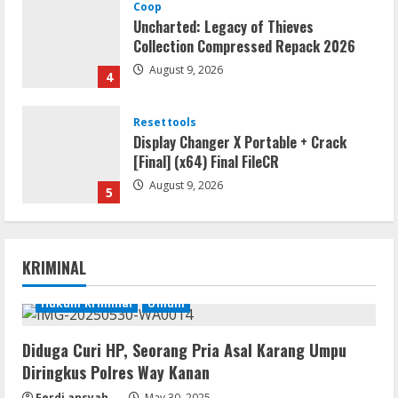
Coop
Uncharted: Legacy of Thieves
Collection Compressed Repack 2026
August 9, 2026
4
Resettools
Display Changer X Portable + Crack
[Final] (x64) Final FileCR
August 9, 2026
5
Coop
The Sinking City 2 Cracked Update
KRIMINAL
Repack Updated Desktop Version
.torrent
Hukum Kriminal
Umum
1
August 9, 2026
Diduga Curi HP, Seorang Pria Asal Karang Umpu
Movies
Diringkus Polres Way Kanan
CAMRip 4KUHD AVC Dual Audio Torr𝐞nt
Ferdi ansyah
May 30, 2025