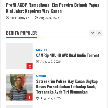
August 9, 2026
5
Profil AKBP Ramadhona, Eks Perwira Brimob Papua
Kini Jabat Kapolres Way Kanan
Coop
Ferdi ansyah
The Sinking City 2 Cracked Update
August 5, 2026
Repack Updated Desktop Version
.torrent
BERITA POPULER
1
August 9, 2026
Movies
CAMRip 4KUHD AVC Dual Audio Torr𝐞nt
August 9, 2026
2
Umum
Satreskrim Polres Way Kanan Ungkap
Kasus Persetubuhan terhadap Anak,
Tersangka Ayah Tiri Diamankan
3
August 9, 2026