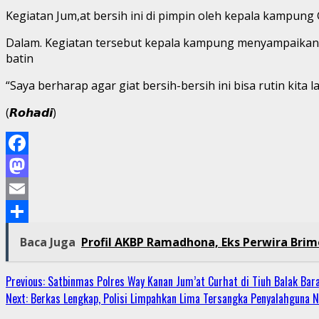
Kegiatan Jum,at bersih ini di pimpin oleh kepala kampun
Dalam. Kegiatan tersebut kepala kampung menyampaikan s
batin
“Saya berharap agar giat bersih-bersih ini bisa rutin kita
(𝙍𝙤𝙝𝙖𝙙𝙞)
Facebook
Mastodon
Email
Share
Baca Juga
Profil AKBP Ramadhona, Eks Perwira Brim
Continue
Previous:
Satbinmas Polres Way Kanan Jum’at Curhat di Tiuh Balak Bar
Next:
Berkas Lengkap, Polisi Limpahkan Lima Tersangka Penyalahguna N
Reading