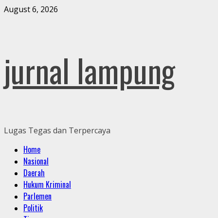
Skip
August 6, 2026
to
content
jurnal lampung
Lugas Tegas dan Terpercaya
Primary
Home
Menu
Nasional
Daerah
Hukum Kriminal
Parlemen
Politik