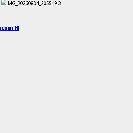
I
3
urusan HI