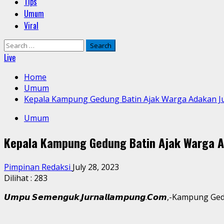
Tips
Umum
Viral
Search
for:
Live
Home
Umum
Kepala Kampung Gedung Batin Ajak Warga Adakan J
Umum
Kepala Kampung Gedung Batin Ajak Warga A
Pimpinan Redaksi
July 28, 2023
Dilihat :
283
𝙐𝙢𝙥𝙪 𝙎𝙚𝙢𝙚𝙣𝙜𝙪𝙠.𝙅𝙪𝙧𝙣𝙖𝙡𝙡𝙖𝙢𝙥𝙪𝙣𝙜.𝘾𝙤𝙢,-Kam