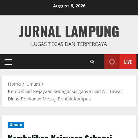
Skip
August 8, 2026
to
content
JURNAL LAMPUNG
LUGAS TEGAS DAN TERPERCAYA
LIVE
Primary
Menu
Home
Umum
Kembalikan Kejayaan Sebagai Surganya Ikan Air Tawar,
Dinas Perikanan Mesuji Bentuk Kampus
Umum