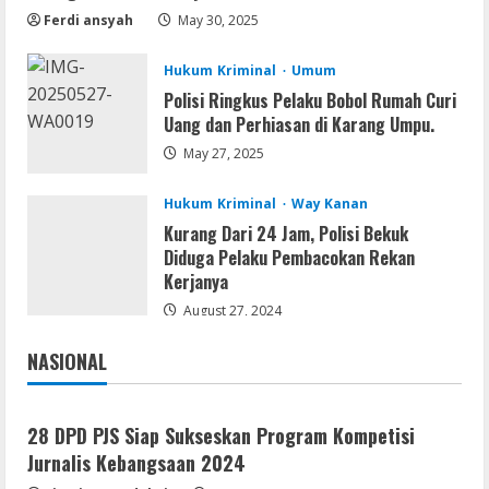
Virus] (x64) Reddit
Ferdi ansyah
May 30, 2025
August 8, 2026
2
Hukum Kriminal
Umum
Polisi Ringkus Pelaku Bobol Rumah Curi
Img
Uang dan Perhiasan di Karang Umpu.
Office 365 Professional Plus ISO File
Multilanguage
May 27, 2025
August 8, 2026
3
Hukum Kriminal
Way Kanan
Kurang Dari 24 Jam, Polisi Bekuk
Movies
Diduga Pelaku Pembacokan Rekan
Vertex Force 2026 BRRip UHD DDP5.1
Kerjanya
𝐘𝐢𝐟𝐲 𝐌𝐨𝐯𝐢𝐞𝐬 Magnet
August 27, 2024
August 8, 2026
4
NASIONAL
Jakarta
Nasional
Resettools
Vpn One Click Cracked x86-x64 [no
28 DPD PJS Siap Sukseskan Program Kompetisi
Virus]
Jurnalis Kebangsaan 2024
August 8, 2026
5