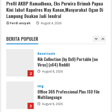
Profil AKBP Ramadhona, Eks Perwira Brimob Papua
August 8, 2026
5
Kini Jabat Kapolres Way Kanan,Masyarakat Ogan Di
Lampung Doakan Jadi Jendral
Img
Ferdi ansyah
August 4, 2026
Office 2019 LTSC Professional Plus
Debloated Tоrrеnt
BERITA POPULER
August 8, 2026
1
Resettools
Nik Collection (by DxO) Portable [no
Virus] (x64) Reddit
August 8, 2026
2
Img
Office 365 Professional Plus ISO File
Multilanguage
August 8, 2026
3