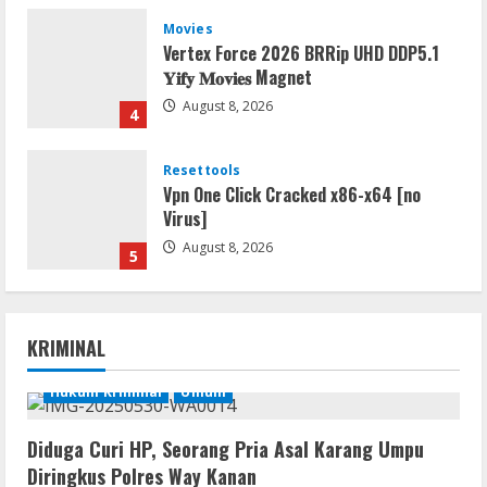
Movies
Vertex Force 2026 BRRip UHD DDP5.1
𝐘𝐢𝐟𝐲 𝐌𝐨𝐯𝐢𝐞𝐬 Magnet
August 8, 2026
4
Resettools
Vpn One Click Cracked x86-x64 [no
Virus]
August 8, 2026
5
Img
Office 2019 LTSC Professional Plus
KRIMINAL
Debloated Tоrrеnt
August 8, 2026
Hukum Kriminal
Umum
1
Diduga Curi HP, Seorang Pria Asal Karang Umpu
Resettools
Diringkus Polres Way Kanan
Nik Collection (by DxO) Portable [no