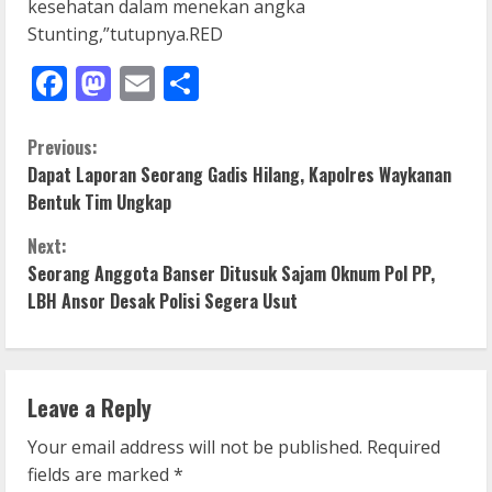
kesehatan dalam menekan angka
Stunting,”tutupnya.RED
Facebook
Mastodon
Email
Share
C
Previous:
Dapat Laporan Seorang Gadis Hilang, Kapolres Waykanan
o
Bentuk Tim Ungkap
n
Next:
Seorang Anggota Banser Ditusuk Sajam Oknum Pol PP,
t
LBH Ansor Desak Polisi Segera Usut
i
n
Leave a Reply
u
Your email address will not be published.
Required
e
fields are marked
*