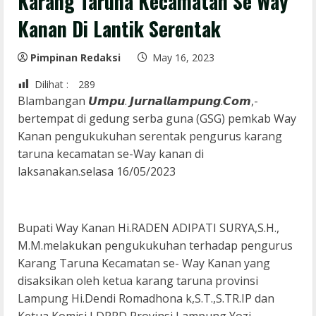
Karang Taruna Kecamatan Se Way
Kanan Di Lantik Serentak
Pimpinan Redaksi
May 16, 2023
Dilihat :
289
Blambangan 𝙐𝙢𝙥𝙪. 𝙅𝙪𝙧𝙣𝙖𝙡𝙡𝙖𝙢𝙥𝙪𝙣𝙜.𝘾𝙤𝙢,-
bertempat di gedung serba guna (GSG) pemkab Way
Kanan pengukukuhan serentak pengurus karang
taruna kecamatan se-Way kanan di
laksanakan.selasa 16/05/2023
Bupati Way Kanan Hi.RADEN ADIPATI SURYA,S.H.,
M.M.melakukan pengukukuhan terhadap pengurus
Karang Taruna Kecamatan se- Way Kanan yang
disaksikan oleh ketua karang taruna provinsi
Lampung Hi.Dendi Romadhona k,S.T.,S.TR.IP dan