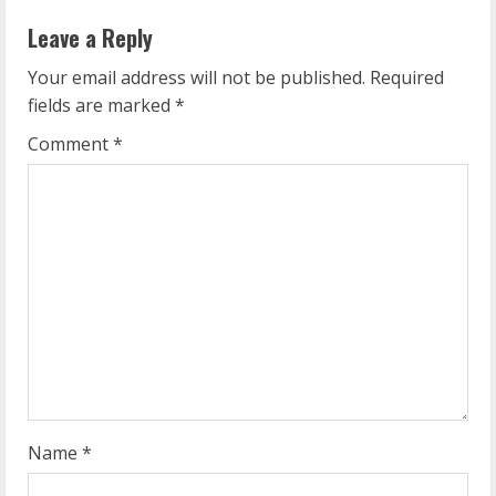
n
Leave a Reply
u
Your email address will not be published.
Required
e
fields are marked
*
R
Comment
*
e
a
d
i
n
g
Name
*