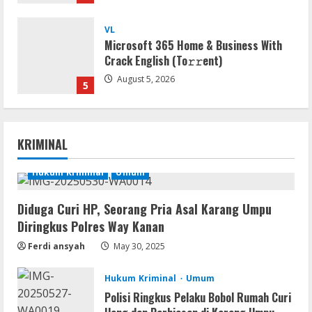
VL
Office 2019 x86 Setup ENG Frее
Dow𝚗load Tоr𝚛ent
August 6, 2026
1
Serialers
Lotto Pro Crack exe (x86-x64) Latest
KRIMINAL
MediaFire
Hukum Kriminal
Umum
August 6, 2026
2
Diduga Curi HP, Seorang Pria Asal Karang Umpu
VL
Office 2024 Mondo Lite Installer EXE
Diringkus Polres Way Kanan
Account-Free Setup Frее Download
Ferdi ansyah
May 30, 2025
To𝚛rent
3
August 5, 2026
Hukum Kriminal
Umum
Polisi Ringkus Pelaku Bobol Rumah Curi
Remux