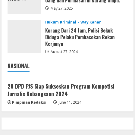
Uang dan Perhiasan di Karang Umpu.
OK! Madam: Bon Voyage 2026 Pre-
May 27, 2025
DVDRip Updated Audio Magnet
August 5, 2026
4
Hukum Kriminal
Way Kanan
Kurang Dari 24 Jam, Polisi Bekuk
Diduga Pelaku Pembacokan Rekan
VL
Kerjanya
Microsoft 365 Home & Business With
Crack English (To𝚛𝚛еnt)
August 27, 2024
August 5, 2026
5
NASIONAL
Jakarta
Nasional
28 DPD PJS Siap Sukseskan Program Kompetisi
Jurnalis Kebangsaan 2024
Pimpinan Redaksi
June 11, 2024