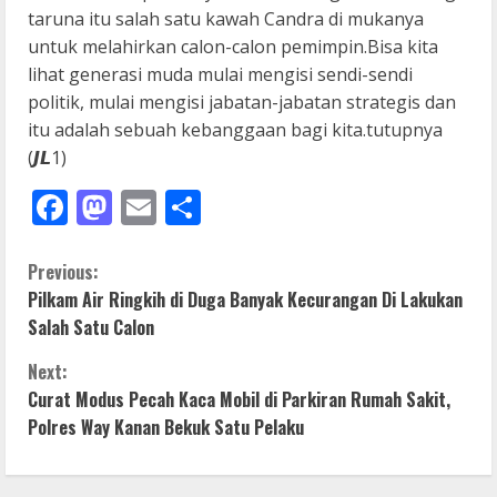
taruna itu salah satu kawah Candra di mukanya
untuk melahirkan calon-calon pemimpin.Bisa kita
lihat generasi muda mulai mengisi sendi-sendi
politik, mulai mengisi jabatan-jabatan strategis dan
itu adalah sebuah kebanggaan bagi kita.tutupnya
(𝙅𝙇1)
Facebook
Mastodon
Email
Share
C
Previous:
Pilkam Air Ringkih di Duga Banyak Kecurangan Di Lakukan
o
Salah Satu Calon
n
Next:
Curat Modus Pecah Kaca Mobil di Parkiran Rumah Sakit,
t
Polres Way Kanan Bekuk Satu Pelaku
i