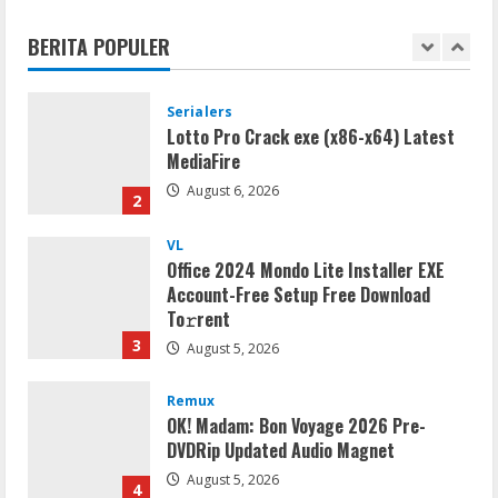
Lotto Pro Crack exe (x86-x64) Latest
MediaFire
BERITA POPULER
August 6, 2026
2
VL
Office 2024 Mondo Lite Installer EXE
Account-Free Setup Frее Download
To𝚛rent
3
August 5, 2026
Remux
OK! Madam: Bon Voyage 2026 Pre-
DVDRip Updated Audio Magnet
August 5, 2026
4
VL
Microsoft 365 Home & Business With
Crack English (To𝚛𝚛еnt)
August 5, 2026
5