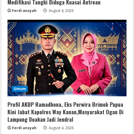
Modifikasi Tangki Diduga Kuasai Antrean
Ferdi ansyah
August 4, 2026
Remux
OK! Madam: Bon Voyage 2026 Pre-
DVDRip Updated Audio Magnet
August 5, 2026
4
VL
Microsoft 365 Home & Business With
Crack English (To𝚛𝚛еnt)
August 5, 2026
5
Umum
VL
Office 2019 x86 Setup ENG Frее
Dow𝚗load Tоr𝚛ent
Profil AKBP Ramadhona, Eks Perwira Brimob Papua
August 6, 2026
Kini Jabat Kapolres Way Kanan,Masyarakat Ogan Di
1
Lampung Doakan Jadi Jendral
Serialers
Ferdi ansyah
August 4, 2026