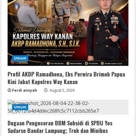
Umum
Serialers
Profil AKBP Ramadhona, Eks Perwira Brimob Papua
Lotto Pro Crack exe (x86-x64) Latest
Kini Jabat Kapolres Way Kanan
MediaFire
August 6, 2026
Ferdi ansyah
August 5, 2026
2
VL
Umum
Office 2024 Mondo Lite Installer EXE
Account-Free Setup Frее Download
Dugaan Pengecoran BBM Subsidi di SPBU Yos
To𝚛rent
Sudarso Bandar Lampung; Truk dan Minibus
3
August 5, 2026