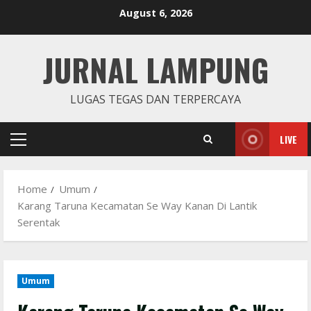
Skip
August 6, 2026
to
content
JURNAL LAMPUNG
LUGAS TEGAS DAN TERPERCAYA
LIVE
Primary
Menu
Home
Umum
Karang Taruna Kecamatan Se Way Kanan Di Lantik
Serentak
Umum