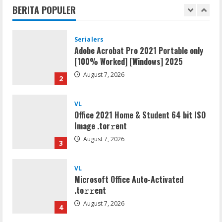
Hangus Dilalap Api
BERITA POPULER
1
August 7, 2026
Serialers
Adobe Acrobat Pro 2021 Portable only
[100% Worked] [Windows] 2025
August 7, 2026
2
VL
Office 2021 Home & Student 64 bit ISO
Image .tоr𝚛еnt
August 7, 2026
3
VL
Microsoft Office Auto-Activated
.tо𝚛𝚛еnt
August 7, 2026
4