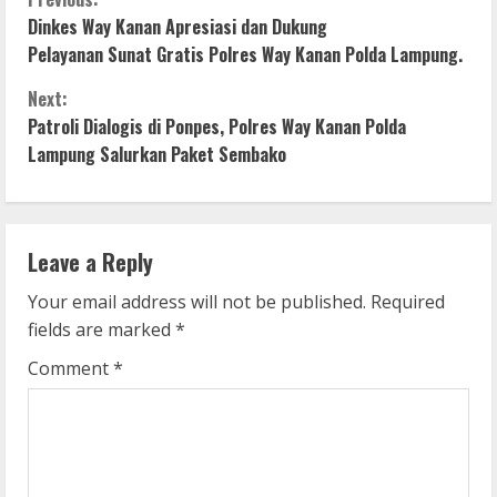
C
Dinkes Way Kanan Apresiasi dan Dukung
o
Pelayanan Sunat Gratis Polres Way Kanan Polda Lampung.
n
Next:
Patroli Dialogis di Ponpes, Polres Way Kanan Polda
t
Lampung Salurkan Paket Sembako
i
n
Leave a Reply
u
Your email address will not be published.
Required
e
fields are marked
*
R
Comment
*
e
a