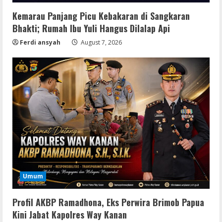
Kemarau Panjang Picu Kebakaran di Sangkaran
Bhakti; Rumah Ibu Yuli Hangus Dilalap Api
Ferdi ansyah
August 7, 2026
Serialers
Adobe Acrobat Pro 2021 Portable only
Umum
[100% Worked] [Windows] 2025
August 7, 2026
2
Profil AKBP Ramadhona, Eks Perwira Brimob Papua
Kini Jabat Kapolres Way Kanan