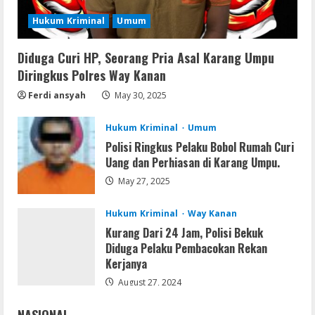
Image .tоr𝚛еnt
Hukum Kriminal
Umum
August 7, 2026
3
Diduga Curi HP, Seorang Pria Asal Karang Umpu
VL
Diringkus Polres Way Kanan
Microsoft Office Auto-Activated
.tо𝚛𝚛еnt
Ferdi ansyah
May 30, 2025
August 7, 2026
4
Hukum Kriminal
Umum
Polisi Ringkus Pelaku Bobol Rumah Curi
Serialers
Uang dan Perhiasan di Karang Umpu.
FL Studio Portable + License Key
May 27, 2025
[Patch] (x86x64) Stable Unlimited
August 7, 2026
5
Hukum Kriminal
Way Kanan
Kurang Dari 24 Jam, Polisi Bekuk
Diduga Pelaku Pembacokan Rekan
Kerjanya
August 27, 2024
NASIONAL