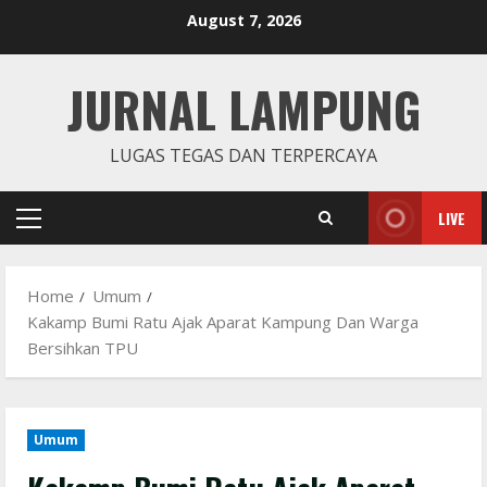
Skip
August 7, 2026
to
content
JURNAL LAMPUNG
LUGAS TEGAS DAN TERPERCAYA
LIVE
Primary
Menu
Home
Umum
Kakamp Bumi Ratu Ajak Aparat Kampung Dan Warga
Bersihkan TPU
Umum