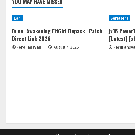
YOU MAY HAVE MISSED
Lan
Serialers
Dune: Awakening FitGirl Repack +Patch
jv16 PowerT
Direct Link 2026
[Latest] [
Ferdi ansyah
August 7, 2026
Ferdi ansy