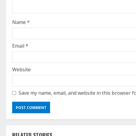
d
i
Name
*
n
g
Email
*
Website
Save my name, email, and website in this browser f
RELATED STORIES