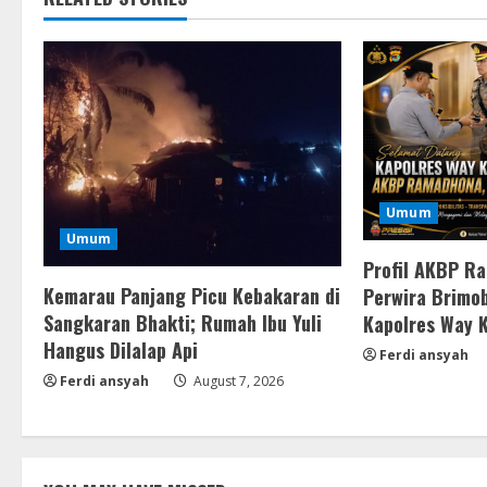
Umum
Umum
Profil AKBP R
Kemarau Panjang Picu Kebakaran di
Perwira Brimob
Sangkaran Bhakti; Rumah Ibu Yuli
Kapolres Way 
Hangus Dilalap Api
Ferdi ansyah
Ferdi ansyah
August 7, 2026