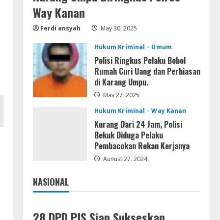
Kemarau Panjang Picu
Way Kanan
Kebakaran di Sangkaran
Ferdi ansyah
May 30, 2025
Bhakti; Rumah Ibu Yuli Hangus
Dilalap Api
4
Hukum Kriminal
Umum
August 7, 2026
Polisi Ringkus Pelaku Bobol
Serialers
Rumah Curi Uang dan Perhiasan
Adobe Acrobat Pro 2021
di Karang Umpu.
Portable only [100% Worked]
[Windows] 2025
May 27, 2025
5
August 7, 2026
Hukum Kriminal
Way Kanan
Kurang Dari 24 Jam, Polisi
Bekuk Diduga Pelaku
Pembacokan Rekan Kerjanya
August 27, 2024
NASIONAL
Jakarta
Nasional
28 DPD PJS Siap Sukseskan