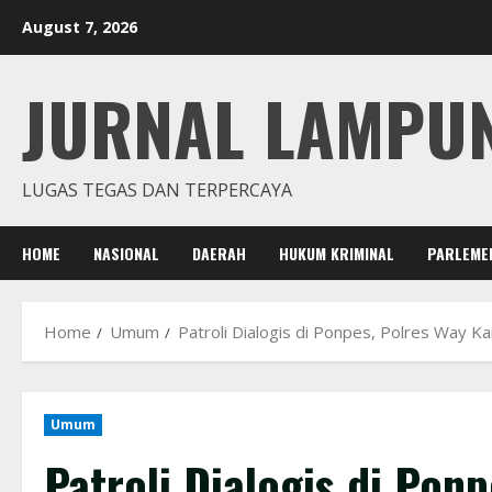
Skip
August 7, 2026
to
content
JURNAL LAMPU
LUGAS TEGAS DAN TERPERCAYA
HOME
NASIONAL
DAERAH
HUKUM KRIMINAL
PARLEME
Home
Umum
Patroli Dialogis di Ponpes, Polres Way 
Umum
Patroli Dialogis di Pon