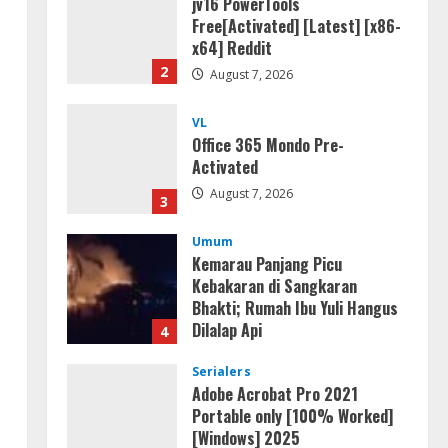
jv16 PowerTools
Free[Activated] [Latest] [x86-
x64] Reddit
2
August 7, 2026
VL
Office 365 Mondo Pre-
Activated
August 7, 2026
3
Umum
Kemarau Panjang Picu
Kebakaran di Sangkaran
Bhakti; Rumah Ibu Yuli Hangus
Dilalap Api
4
a
August 7, 2026
Serialers
Adobe Acrobat Pro 2021
Portable only [100% Worked]
[Windows] 2025