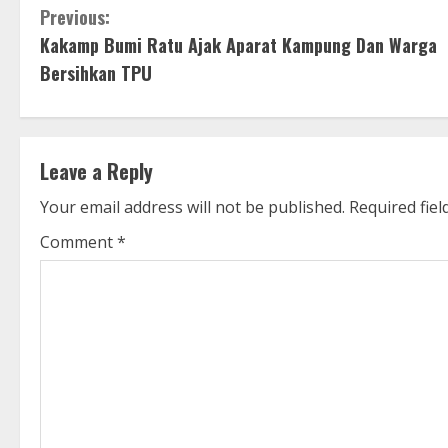
C
Previous:
Kakamp Bumi Ratu Ajak Aparat Kampung Dan Warga
o
Bersihkan TPU
n
t
Leave a Reply
i
Your email address will not be published.
Required fie
n
Comment
*
u
e
R
e
a