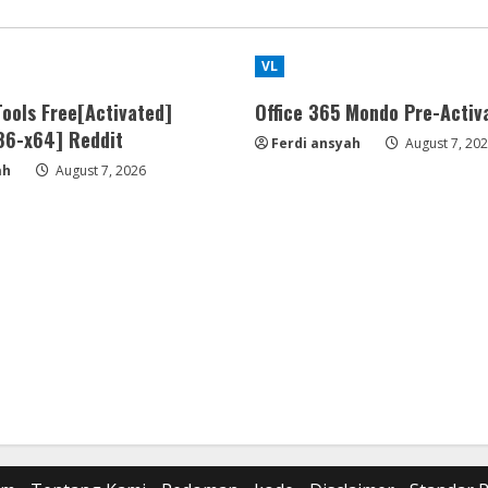
VL
ools Free[Activated]
Office 365 Mondo Pre-Activ
x86-x64] Reddit
Ferdi ansyah
August 7, 20
ah
August 7, 2026