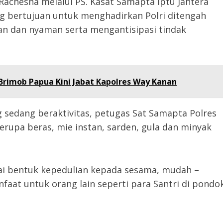
achesna melalui PS. Kasat Samapta Iptu Jahtera
ang bertujuan untuk menghadirkan Polri ditengah
n dan nyaman serta mengantisipasi tindak
Brimob Papua Kini Jabat Kapolres Way Kanan
 sedang beraktivitas, petugas Sat Samapta Polres
upa beras, mie instan, sarden, gula dan minyak
gai bentuk kepedulian kepada sesama, mudah –
at untuk orang lain seperti para Santri di pondo