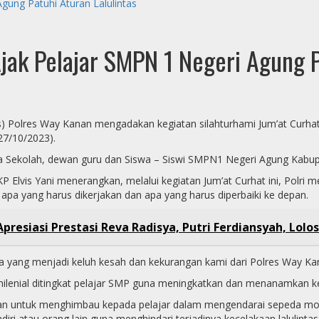
gung Patuhi Aturan Lalulintas
jak Pelajar SMPN 1 Negeri Agung P
ntas (Satlantas) Polres Way Kanan mengadakan kegiatan silahturhami Jum’
27/10/2023).
la Sekolah, dewan guru dan Siswa – Siswi SMPN1 Negeri Agung Kabu
Elvis Yani menerangkan, melalui kegiatan Jum’at Curhat ini, Polri
apa yang harus dikerjakan dan apa yang harus diperbaiki ke depan.
resiasi Prestasi Reva Radisya, Putri Ferdiansyah, Lolos 
 yang menjadi keluh kesah dan kekurangan kami dari Polres Way Kana
ilenial ditingkat pelajar SMP guna meningkatkan dan menanamkan kesad
 untuk menghimbau kepada pelajar dalam mengendarai sepeda motor 
diri atau orang lain guna menghindari terjadinya kecelakaan lalulint