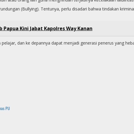
dungan (Bullying). Tentunya, perlu disadari bahwa tindakan kriminal
b Papua Kini Jabat Kapolres Way Kanan
ara pelajar, dan ke depannya dapat menjadi generasi penerus yang 
nas PU