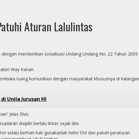
atuhi Aturan Lalulintas
at Curhat dengan memberikan sosialisasi Undang Undang No. 22 Tahun 2009
paten Way Kanan.
 membuka ruang komunikasi dengan masyarakat khususnya di kalangan
di Unila Jurusan HI
n” Jelas Elvis.
aran disiplin berlalu lintas sejak dini.
selalu berhati-hati gunakanlah helm SNI dan patuhi peraturan
as yang membuat jatuh korban.