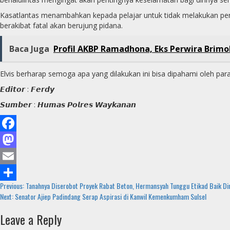
Kasatlantas menambahkan kepada pelajar untuk tidak melakukan perun
berakibat fatal akan berujung pidana.
Baca Juga
Profil AKBP Ramadhona, Eks Perwira Brimo
Elvis berharap semoga apa yang dilakukan ini bisa dipahami oleh p
𝙀𝙙𝙞𝙩𝙤𝙧 : 𝙁𝙚𝙧𝙙𝙮
𝙎𝙪𝙢𝙗𝙚𝙧 : 𝙃𝙪𝙢𝙖𝙨 𝙋𝙤𝙡𝙧𝙚𝙨 𝙒𝙖𝙮𝙠𝙖𝙣𝙖𝙣
Facebook
Mastodon
Email
Continue
Previous:
Tanahnya Diserobot Proyek Rabat Beton, Hermansyah Tunggu Etikad Baik Di
Share
Next:
Senator Ajiep Padindang Serap Aspirasi di Kanwil Kemenkumham Sulsel
Reading
Leave a Reply