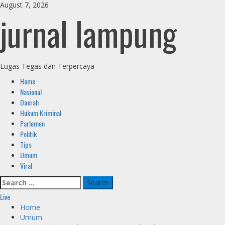
Skip
August 7, 2026
jurnal lampung
to
content
Lugas Tegas dan Terpercaya
Primary
Home
Menu
Nasional
Daerah
Hukum Kriminal
Parlemen
Politik
Tips
Umum
Viral
Search
for:
Live
Home
Umum