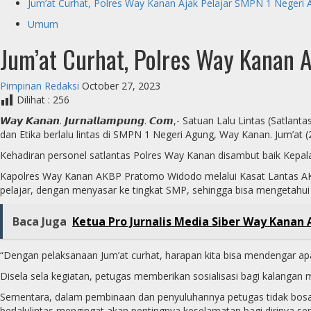
Jum’at Curhat, Polres Way Kanan Ajak Pelajar SMPN 1 Negeri A
Umum
Jum’at Curhat, Polres Way Kanan A
Pimpinan Redaksi
October 27, 2023
Dilihat :
256
𝙒𝙖𝙮 𝙆𝙖𝙣𝙖𝙣. 𝙅𝙪𝙧𝙣𝙖𝙡𝙡𝙖𝙢𝙥𝙪𝙣𝙜. 𝘾𝙤𝙢,- Satuan Lalu Li
dan Etika berlalu lintas di SMPN 1 Negeri Agung, Way Kanan. Jum’at (
Kehadiran personel satlantas Polres Way Kanan disambut baik Kepa
Kapolres Way Kanan AKBP Pratomo Widodo melalui Kasat Lantas AKP 
pelajar, dengan menyasar ke tingkat SMP, sehingga bisa mengetahui 
Baca Juga
Ketua Pro Jurnalis Media Siber Way Kanan Ap
“Dengan pelaksanaan Jum’at curhat, harapan kita bisa mendengar apa
Disela sela kegiatan, petugas memberikan sosialisasi bagi kalangan m
Sementara, dalam pembinaan dan penyuluhannya petugas tidak bosan
berlalulintas mengingat akan pentingnya keselamatan bagi dirinya sen