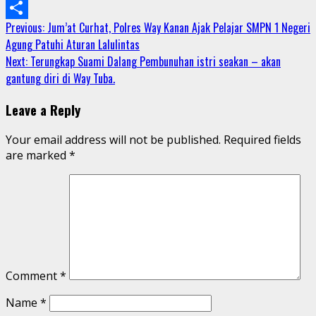
Email
Continue
Previous:
Jum’at Curhat, Polres Way Kanan Ajak Pelajar SMPN 1 Negeri
Share
Agung Patuhi Aturan Lalulintas
Reading
Next:
Terungkap Suami Dalang Pembunuhan istri seakan – akan
gantung diri di Way Tuba.
Leave a Reply
Your email address will not be published.
Required fields
are marked
*
Comment
*
Name
*