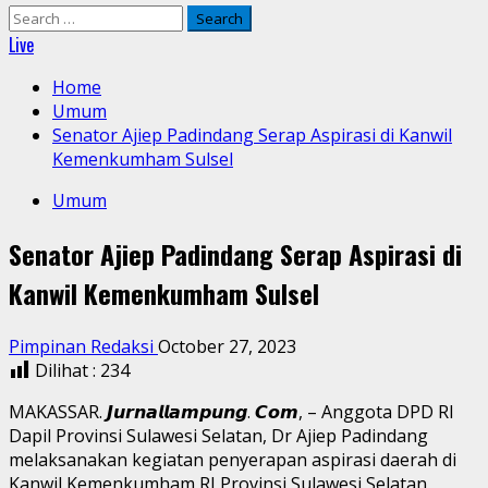
Search
for:
Live
Home
Umum
Senator Ajiep Padindang Serap Aspirasi di Kanwil
Kemenkumham Sulsel
Umum
Senator Ajiep Padindang Serap Aspirasi di
Kanwil Kemenkumham Sulsel
Pimpinan Redaksi
October 27, 2023
Dilihat :
234
MAKASSAR. 𝙅𝙪𝙧𝙣𝙖𝙡𝙡𝙖𝙢𝙥𝙪𝙣𝙜. 𝘾𝙤𝙢, – Anggota DPD RI
Dapil Provinsi Sulawesi Selatan, Dr Ajiep Padindang
melaksanakan kegiatan penyerapan aspirasi daerah di
Kanwil Kemenkumham RI Provinsi Sulawesi Selatan,