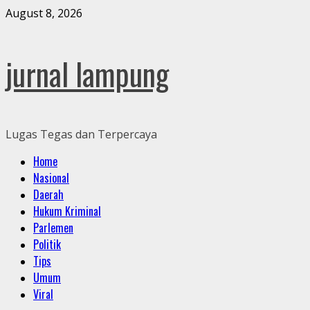
Skip
August 8, 2026
to
content
jurnal lampung
Lugas Tegas dan Terpercaya
Primary
Home
Menu
Nasional
Daerah
Hukum Kriminal
Parlemen
Politik
Tips
Umum
Viral