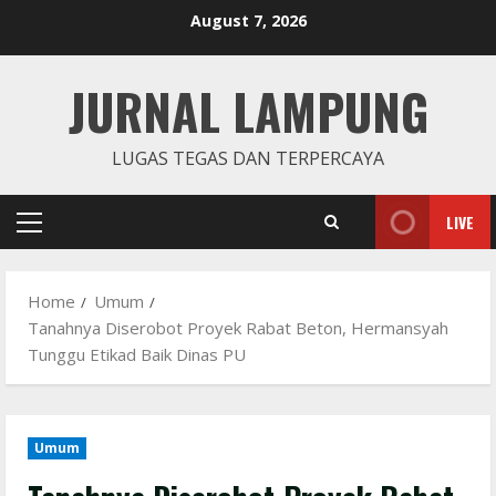
Skip
August 7, 2026
to
content
JURNAL LAMPUNG
LUGAS TEGAS DAN TERPERCAYA
LIVE
Primary
Menu
Home
Umum
Tanahnya Diserobot Proyek Rabat Beton, Hermansyah
Tunggu Etikad Baik Dinas PU
Umum