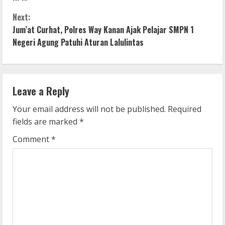
n
Next:
Jum’at Curhat, Polres Way Kanan Ajak Pelajar SMPN 1
t
Negeri Agung Patuhi Aturan Lalulintas
i
n
Leave a Reply
u
Your email address will not be published.
Required
e
fields are marked
*
R
Comment
*
e
a
d