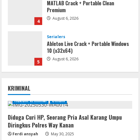
MATLAB Crack + Portable Clean
Premium
August 6, 2026
4
Serialers
Ableton Live Crack + Portable Windows
10 (x32x64)
August 6, 2026
5
Remux
Coyote vs. Acme 2026 Pre-DVDRip
KRIMINAL
2160𝚙 AVC
August 7, 2026
Hukum Kriminal
Umum
1
Diduga Curi HP, Seorang Pria Asal Karang Umpu
Serialers
Diringkus Polres Way Kanan
MATLAB R2024b Crack exe [Full] x64
Bypass
Ferdi ansyah
May 30, 2025