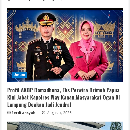
Umum
Profil AKBP Ramadhona, Eks Perwira Brimob Papua
Kini Jabat Kapolres Way Kanan,Masyarakat Ogan Di
Lampung Doakan Jadi Jendral
Ferdi ansyah
August 4, 2026
Serialers
MATLAB R2024b Crack exe [Full] x64