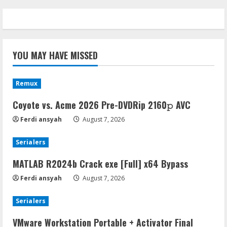
YOU MAY HAVE MISSED
Remux
Coyote vs. Acme 2026 Pre-DVDRip 2160𝚙 AVC
Ferdi ansyah
August 7, 2026
Serialers
MATLAB R2024b Crack exe [Full] x64 Bypass
Ferdi ansyah
August 7, 2026
Serialers
VMware Workstation Portable + Activator Final