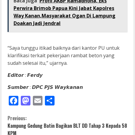
Baca Juga
Profil AKBP Ramadhona, Eks
Perwira Brimob Papua Kini Jabat Kapolres
Way Kanan,Masyarakat Ogan Di Lampung
Doakan Jadi Jendral
“Saya tunggu itikad baiknya dari kantor PU untuk
klarifikasi terkait pekerjaan rambat beton yang
sudah selesai itu,” ujarnya.
𝙀𝙙𝙞𝙩𝙤𝙧 : 𝙁𝙚𝙧𝙙𝙮
𝙎𝙪𝙢𝙗𝙚𝙧 : 𝘿𝙋𝘾 𝙋𝙅𝙎 𝙒𝙖𝙮𝙠𝙖𝙣𝙖𝙣
Facebook
Mastodon
Email
Share
C
Previous:
Kampung Gedung Batin Bagikan BLT DD Tahap 3 Kepada 58
o
KPM