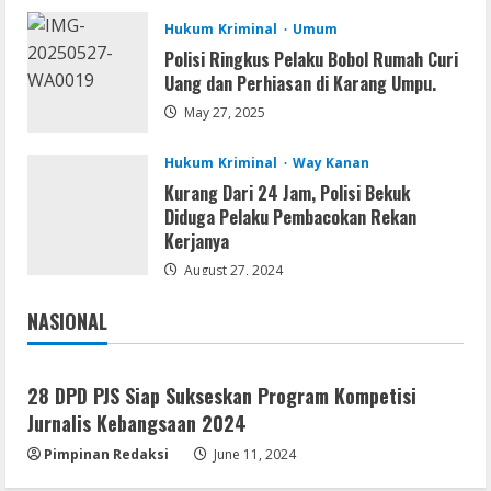
August 7, 2026
2
Hukum Kriminal
Umum
Polisi Ringkus Pelaku Bobol Rumah Curi
Serialers
Uang dan Perhiasan di Karang Umpu.
VMware Workstation Portable +
Activator Final
May 27, 2025
August 6, 2026
3
Hukum Kriminal
Way Kanan
Kurang Dari 24 Jam, Polisi Bekuk
Serialers
Diduga Pelaku Pembacokan Rekan
MATLAB Crack + Portable Clean
Kerjanya
Premium
August 27, 2024
August 6, 2026
4
NASIONAL
Jakarta
Nasional
Serialers
Ableton Live Crack + Portable Windows
28 DPD PJS Siap Sukseskan Program Kompetisi
10 (x32x64)
Jurnalis Kebangsaan 2024
August 6, 2026
5
Pimpinan Redaksi
June 11, 2024