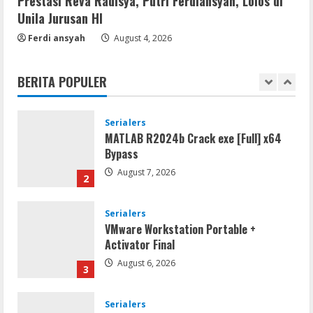
Prestasi Reva Radisya, Putri Ferdiansyah, Lolos di
Unila Jurusan HI
Remux
Ferdi ansyah
August 4, 2026
Coyote vs. Acme 2026 Pre-DVDRip
2160𝚙 AVC
BERITA POPULER
August 7, 2026
1
Serialers
MATLAB R2024b Crack exe [Full] x64
Bypass
August 7, 2026
2
Serialers
VMware Workstation Portable +
Activator Final
August 6, 2026
3
Serialers