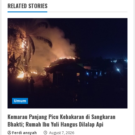
RELATED STORIES
Umum
VL
Kemarau Panjang Picu Kebakaran di Sangkaran
Office 365 Mondo Pre-Activated
Bhakti; Rumah Ibu Yuli Hangus Dilalap Api
August 7, 2026
Ferdi ansyah
August 7, 2026