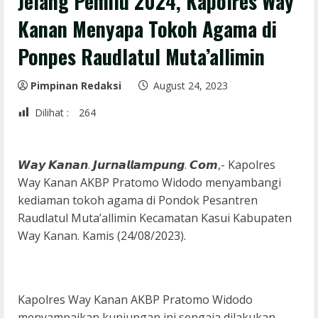
Jelang Pemilu 2024, Kapolres Way
Kanan Menyapa Tokoh Agama di
Ponpes Raudlatul Muta’allimin
Pimpinan Redaksi
August 24, 2023
Dilihat :
264
𝙒𝙖𝙮 𝙆𝙖𝙣𝙖𝙣. 𝙅𝙪𝙧𝙣𝙖𝙡𝙡𝙖𝙢𝙥𝙪𝙣𝙜. 𝘾𝙤𝙢,- Kapolres
Way Kanan AKBP Pratomo Widodo menyambangi
kediaman tokoh agama di Pondok Pesantren
Raudlatul Muta’allimin Kecamatan Kasui Kabupaten
Way Kanan. Kamis (24/08/2023).
Kapolres Way Kanan AKBP Pratomo Widodo
menyampaikan kunjungan ini sengaja dilakukan