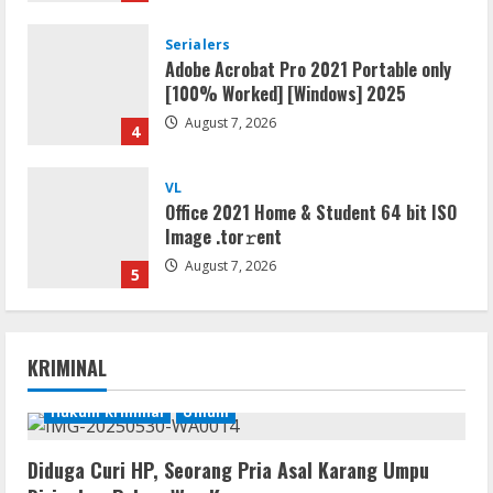
August 7, 2026
4
VL
Office 2021 Home & Student 64 bit ISO
Image .tоr𝚛еnt
August 7, 2026
5
Serialers
jv16 PowerTools Free[Activated]
[Latest] [x86-x64] Reddit
August 7, 2026
1
KRIMINAL
VL
Office 365 Mondo Pre-Activated
Hukum Kriminal
Umum
August 7, 2026
2
Diduga Curi HP, Seorang Pria Asal Karang Umpu
Umum