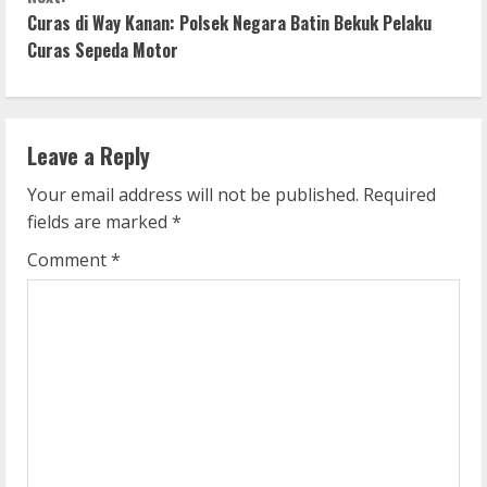
t
Curas di Way Kanan: Polsek Negara Batin Bekuk Pelaku
i
Curas Sepeda Motor
n
u
Leave a Reply
e
Your email address will not be published.
Required
fields are marked
*
R
Comment
*
e
a
d
i
n