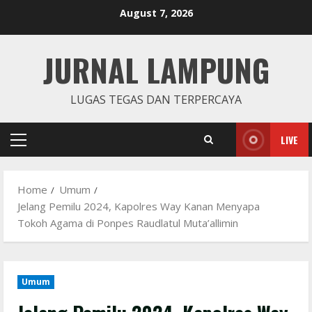
Skip
August 7, 2026
to
content
JURNAL LAMPUNG
LUGAS TEGAS DAN TERPERCAYA
LIVE
Primary
Menu
Home
Umum
Jelang Pemilu 2024, Kapolres Way Kanan Menyapa
Tokoh Agama di Ponpes Raudlatul Muta’allimin
Umum