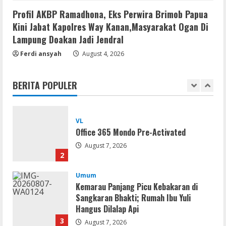
jv16 PowerTools Free[Activated]
Profil AKBP Ramadhona, Eks Perwira Brimob Papua
[Latest] [x86-x64] Reddit
Kini Jabat Kapolres Way Kanan,Masyarakat Ogan Di
August 7, 2026
1
Lampung Doakan Jadi Jendral
Ferdi ansyah
August 4, 2026
VL
Office 365 Mondo Pre-Activated
BERITA POPULER
August 7, 2026
2
Umum
Kemarau Panjang Picu Kebakaran di
Sangkaran Bhakti; Rumah Ibu Yuli
Hangus Dilalap Api
3
August 7, 2026
Serialers
Adobe Acrobat Pro 2021 Portable only
[100% Worked] [Windows] 2025