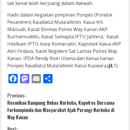
tak kenal lelah berjuang dalam dakwah.
Hadir dalam kegiatan pimpinan Ponpes (Pondok
Pesantren) Raudlatul Muta’allimin Kasui KH.
Marsudi, Kasat Binmas Polres Way Kanan AKP
Burhannuddin, Kasat Samapta IPTU Jahtera, Kasat
Intelkam IPTU Asep Komarudin, Kapolsek Kasui AKP
Abri Firdaus, Kanit Regident Sat Lantas Polres Way
Kanan. IPDA Rendy Riski Utama dan Ketua harian
Ponpes Raudlatul Muta’allimin Kasui Kuswara.(𝙅𝙇1)
Facebook
Mastodon
Email
Share
C
Previous:
Resmikan Kampung Bebas Narkoba, Kapolres Bersama
o
Forkompimda dan Masyarakat Ajak Perangi Narkoba di
Way Kanan
n
Next: