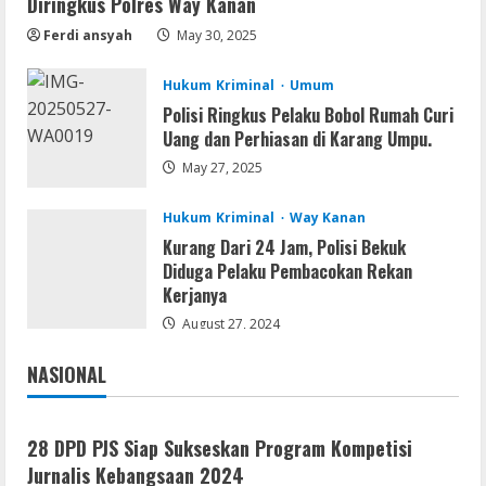
Diringkus Polres Way Kanan
Kemarau Panjang Picu Kebakaran di
Ferdi ansyah
May 30, 2025
Sangkaran Bhakti; Rumah Ibu Yuli
Hangus Dilalap Api
Hukum Kriminal
Umum
3
August 7, 2026
Polisi Ringkus Pelaku Bobol Rumah Curi
Uang dan Perhiasan di Karang Umpu.
Serialers
May 27, 2025
Adobe Acrobat Pro 2021 Portable only
[100% Worked] [Windows] 2025
Hukum Kriminal
Way Kanan
August 7, 2026
4
Kurang Dari 24 Jam, Polisi Bekuk
Diduga Pelaku Pembacokan Rekan
VL
Kerjanya
Office 2021 Home & Student 64 bit ISO
August 27, 2024
Image .tоr𝚛еnt
August 7, 2026
NASIONAL
5
Jakarta
Nasional
28 DPD PJS Siap Sukseskan Program Kompetisi
Jurnalis Kebangsaan 2024