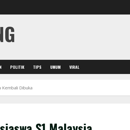
NG
N
POLITIK
TIPS
UMUM
VIRAL
ia Kembali Dibuka
asiaswa S1 Malaysia