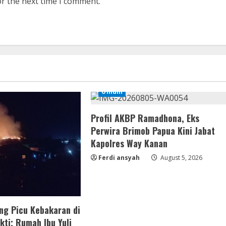
or the next time I comment.
Umum
Profil AKBP Ramadhona, Eks
Perwira Brimob Papua Kini Jabat
Kapolres Way Kanan
Ferdi ansyah
August 5, 2026
ng Picu Kebakaran di
ti; Rumah Ibu Yuli