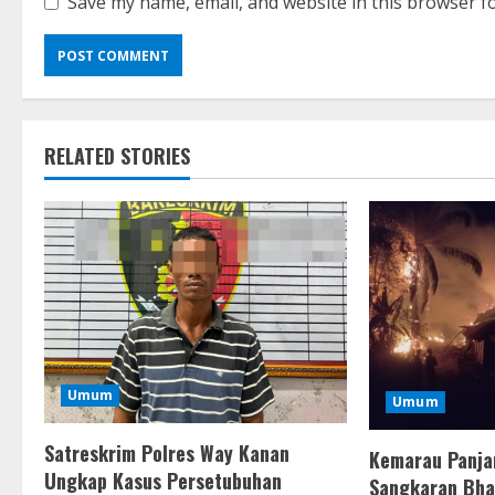
Save my name, email, and website in this browser f
RELATED STORIES
Umum
Umum
Satreskrim Polres Way Kanan
Kemarau Panja
Ungkap Kasus Persetubuhan
Sangkaran Bhak