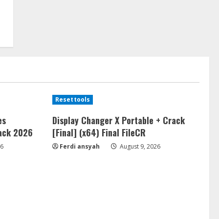
Resettools
es
Display Changer X Portable + Crack
ack 2026
[Final] (x64) Final FileCR
26
Ferdi ansyah
August 9, 2026