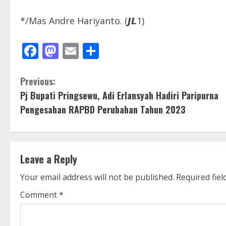
*/Mas Andre Hariyanto. (𝙅𝙇1)
Facebook
Mastodon
Email
Share
C
Previous:
Pj Bupati Pringsewu, Adi Erlansyah Hadiri Paripurna
o
Pengesahan RAPBD Perubahan Tahun 2023
n
t
Leave a Reply
i
Your email address will not be published.
Required fie
n
Comment
*
u