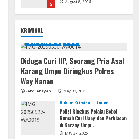
August 8, 2026
5
Movies
CAMRip 4KUHD AVC Dual Audio
KRIMINAL
Torr𝐞nt
August 9, 2026
Hukum Kriminal
Umum
1
Umum
Diduga Curi HP, Seorang Pria Asal
Satreskrim Polres Way Kanan
Karang Umpu Diringkus Polres
Ungkap Kasus Persetubuhan
terhadap Anak, Tersangka Ayah
Way Kanan
Tiri Diamankan
2
Ferdi ansyah
May 30, 2025
August 9, 2026
Coop
Hukum Kriminal
Umum
Uncharted: Legacy of Thieves
Collection Compressed Repack
Polisi Ringkus Pelaku Bobol
2026
Rumah Curi Uang dan Perhiasan
di Karang Umpu.
3
August 9, 2026
May 27, 2025