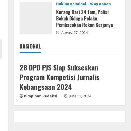
Resettools
Hukum Kriminal
Way Kanan
Display Changer X Portable +
Kurang Dari 24 Jam, Polisi
Crack [Final] (x64) Final FileCR
Bekuk Diduga Pelaku
August 9, 2026
Pembacokan Rekan Kerjanya
4
August 27, 2024
Img
NASIONAL
Office 2019 LTSC Professional
Jakarta
Nasional
Plus Debloated Tоrrеnt
August 8, 2026
5
28 DPD PJS Siap Sukseskan
Program Kompetisi Jurnalis
Kebangsaan 2024
Pimpinan Redaksi
June 11, 2024