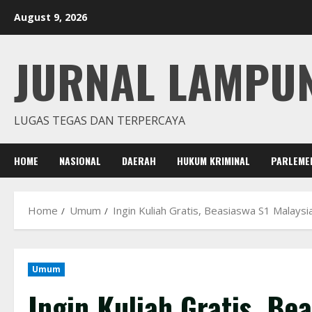
Skip
August 9, 2026
to
content
JURNAL LAMPU
LUGAS TEGAS DAN TERPERCAYA
HOME
NASIONAL
DAERAH
HUKUM KRIMINAL
PARLEME
Home
Umum
Ingin Kuliah Gratis, Beasiaswa S1 Malays
Umum
Ingin Kuliah Gratis, Be