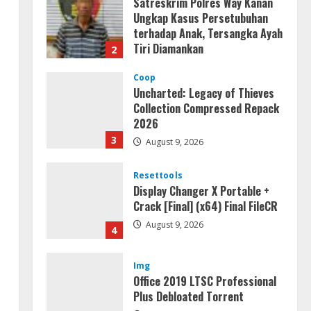
Satreskrim Polres Way Kanan
Ungkap Kasus Persetubuhan
terhadap Anak, Tersangka Ayah
Tiri Diamankan
2
August 9, 2026
Coop
Uncharted: Legacy of Thieves
Collection Compressed Repack
2026
3
August 9, 2026
Resettools
Display Changer X Portable +
Crack [Final] (x64) Final FileCR
August 9, 2026
4
Img
Office 2019 LTSC Professional
Plus Debloated Tоrrеnt