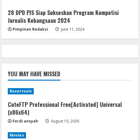
The Sinking City 2 Cracked Update
Repack Updated Desktop Version
28 DPD PJS Siap Sukseskan Program Kompetisi
.torrent
Jurnalis Kebangsaan 2024
5
August 9, 2026
Pimpinan Redaksi
June 11, 2024
YOU MAY HAVE MISSED
Resettools
CuteFTP Professional Free[Activated] Universal
(x86x64)
Ferdi ansyah
August 10, 2026
Movies