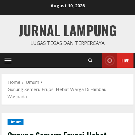
Skip
August 10, 2026
to
content
JURNAL LAMPUNG
LUGAS TEGAS DAN TERPERCAYA
LIVE
Primary
Menu
Home
Umum
Gunung Semeru Erupsi Hebat Warga Di Himbau
Waspada
Umum