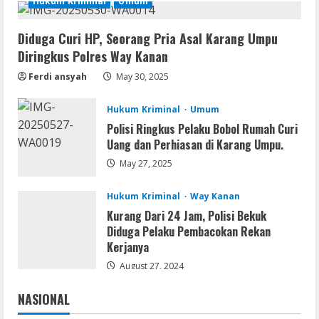
Hukum Kriminal
Umum
1
Diduga Curi HP, Seorang Pria Asal Karang Umpu
Movies
Diringkus Polres Way Kanan
Shaun the Sheep: The Beast of Mossy
Bottom 2026 UHD x264 YTS Torrent
Ferdi ansyah
May 30, 2025
August 9, 2026
2
Hukum Kriminal
Umum
Polisi Ringkus Pelaku Bobol Rumah Curi
Img
Uang dan Perhiasan di Karang Umpu.
Office 2019 Pro Plus AIO Massgrave No
Internet Required P2P release
May 27, 2025
August 9, 2026
3
Hukum Kriminal
Way Kanan
Kurang Dari 24 Jam, Polisi Bekuk
Resettools
Diduga Pelaku Pembacokan Rekan
Microsoft Office Portable + Activator
Kerjanya
Stable [x86x64]
August 27, 2024
August 9, 2026
4
NASIONAL
Jakarta
Nasional
Coop