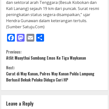
dan sektoral arah Tenggara (Besuk Kobokan dan
Kali Lanang) sejauh 19 km dari puncak. Surat resmi
peningkatan status segera disampaikan,” ujar
Hendra Gunawan dalam keterangan tertulis.
(Sumber Satuju.Com)
Facebook
Mastodon
Email
Share
C
Previous:
Atlit Muaythai Sumbang Emas Ke Tiga Waykanan
o
Next:
n
Curat di Way Kanan, Polres Way Kanan Polda Lampung
Berhasil Bekuk Pelaku Diduga Curi HP
t
i
n
Leave a Reply