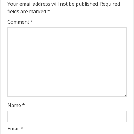
u
Your email address will not be published.
Required
fields are marked
*
e
Comment
*
R
e
a
d
i
n
g
Name
*
Email
*