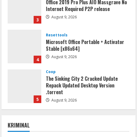
Office 2019 Pro Plus AIO Massgrave No
Internet Required P2P release
August 9, 2026
3
Resettools
Microsoft Office Portable + Activator
Stable [x86x64]
August 9, 2026
4
Coop
The Sinking City 2 Cracked Update
Repack Updated Desktop Version
.torrent
5
August 9, 2026
Resettools
CuteFTP Professional Free[Activated]
KRIMINAL
Universal (x86x64)
August 10, 2026