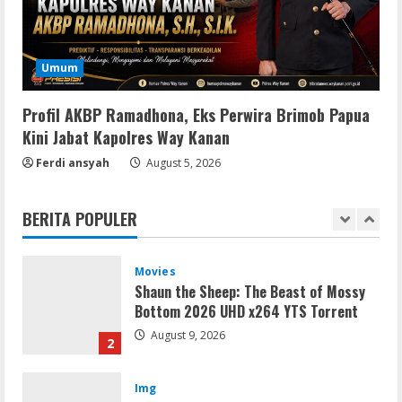
Coop
The Sinking City 2 Cracked Update
Repack Updated Desktop Version
Umum
.torrent
5
Profil AKBP Ramadhona, Eks Perwira Brimob Papua
August 9, 2026
Kini Jabat Kapolres Way Kanan
Resettools
Ferdi ansyah
August 5, 2026
CuteFTP Professional Free[Activated]
Universal (x86x64)
BERITA POPULER
August 10, 2026
1
Movies
Shaun the Sheep: The Beast of Mossy
Bottom 2026 UHD x264 YTS Torrent
August 9, 2026
2
Img