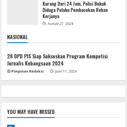
Kurang Dari 24 Jam, Polisi Bekuk
Serialers
Diduga Pelaku Pembacokan Rekan
Microsoft Office 2021 Crack + License
Kerjanya
Key [Latest] x64 Windows 10
August 27, 2024
August 5, 2026
4
NASIONAL
Jakarta
Nasional
VL
Office 2021 Lite Without Registration
28 DPD PJS Siap Sukseskan Program Kompetisi
August 5, 2026
Jurnalis Kebangsaan 2024
5
Pimpinan Redaksi
June 11, 2024
YOU MAY HAVE MISSED