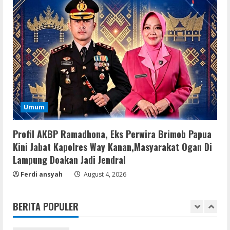
August 5, 2026
3
Serialers
Microsoft Office 2021 Crack + License
Key [Latest] x64 Windows 10
August 5, 2026
4
Umum
VL
Office 2021 Lite Without Registration
Profil AKBP Ramadhona, Eks Perwira Brimob Papua
August 5, 2026
5
Kini Jabat Kapolres Way Kanan,Masyarakat Ogan Di
Lampung Doakan Jadi Jendral
VL
Ferdi ansyah
Office 2024 Mondo Lite Installer EXE
August 4, 2026
Account-Free Setup Frее Download
To𝚛rent
BERITA POPULER
1
August 5, 2026