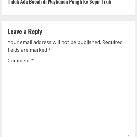
Tidak Ada Bocah di Waykanan Pungli ke Sopir Truk
i
n
Leave a Reply
u
Your email address will not be published.
Required
e
fields are marked
*
R
Comment
*
e
a
d
i
n