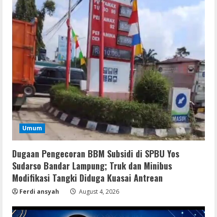
Remux
Umum
OK! Madam: Bon Voyage 2026 Pre-
DVDRip Updated Audio Magnet
Dugaan Pengecoran BBM Subsidi di SPBU Yos
August 5, 2026
2
Sudarso Bandar Lampung; Truk dan Minibus
Modifikasi Tangki Diduga Kuasai Antrean
VL
Ferdi ansyah
August 4, 2026
Microsoft 365 Home & Business With
Crack English (To𝚛𝚛еnt)