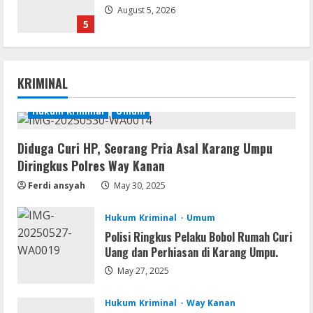
August 5, 2026
5
VL
Office 2024 Mondo Lite Installer EXE
KRIMINAL
Account-Free Setup Frее Download
To𝚛rent
Hukum Kriminal
Umum
1
August 5, 2026
Diduga Curi HP, Seorang Pria Asal Karang Umpu
Remux
Diringkus Polres Way Kanan
OK! Madam: Bon Voyage 2026 Pre-
DVDRip Updated Audio Magnet
Ferdi ansyah
May 30, 2025
August 5, 2026
2
Hukum Kriminal
Umum
Polisi Ringkus Pelaku Bobol Rumah Curi
VL
Uang dan Perhiasan di Karang Umpu.
Microsoft 365 Home & Business With
Crack English (To𝚛𝚛еnt)
May 27, 2025
August 5, 2026
3
Hukum Kriminal
Way Kanan