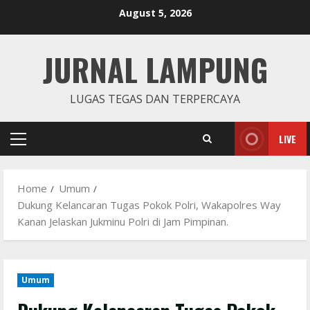
Skip
August 5, 2026
to
content
JURNAL LAMPUNG
LUGAS TEGAS DAN TERPERCAYA
LIVE
Primary
Menu
Home
Umum
Dukung Kelancaran Tugas Pokok Polri, Wakapolres Way
Kanan Jelaskan Jukminu Polri di Jam Pimpinan.
Umum