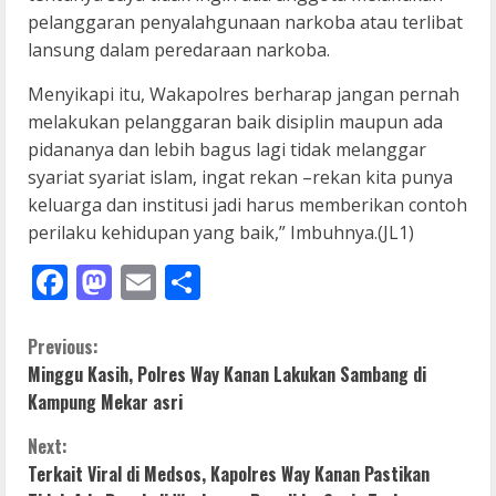
pelanggaran penyalahgunaan narkoba atau terlibat
lansung dalam peredaraan narkoba.
Menyikapi itu, Wakapolres berharap jangan pernah
melakukan pelanggaran baik disiplin maupun ada
pidananya dan lebih bagus lagi tidak melanggar
syariat syariat islam, ingat rekan –rekan kita punya
keluarga dan institusi jadi harus memberikan contoh
perilaku kehidupan yang baik,” Imbuhnya.(JL1)
Facebook
Mastodon
Email
Share
C
Previous:
Minggu Kasih, Polres Way Kanan Lakukan Sambang di
o
Kampung Mekar asri
n
Next:
Terkait Viral di Medsos, Kapolres Way Kanan Pastikan
t