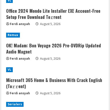
VL
Office 2024 Mondo Lite Installer EXE Account-Free
Setup Frее Download To𝚛rent
Ferdi ansyah
August 5, 2026
Remux
OK! Madam: Bon Voyage 2026 Pre-DVDRip Updated
Audio Magnet
Ferdi ansyah
August 5, 2026
VL
Microsoft 365 Home & Business With Crack English
(To𝚛𝚛еnt)
Ferdi ansyah
August 5, 2026
Serialers